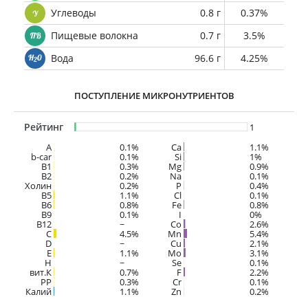
Углеводы
0.8 г
0.37%
Пищевые волокна
0.7 г
3.5%
Вода
96.6 г
4.25%
ПОСТУПЛЕНИЕ МИКРОНУТРИЕНТОВ
Рейтинг
1
A
0.1%
Ca
1.1%
b-car
0.1%
Si
1%
В1
0.3%
Mg
0.9%
B2
0.2%
Na
0.1%
Холин
0.2%
P
0.4%
B5
1.1%
Cl
0.1%
B6
0.8%
Fe
0.8%
B9
0.1%
I
0%
B12
~
Co
2.6%
C
4.5%
Mn
5.4%
D
~
Cu
2.1%
E
1.1%
Mo
3.1%
H
~
Se
0.1%
вит.К
0.7%
F
2.2%
PP
0.3%
Cr
0.1%
Калий
1.1%
Zn
0.2%