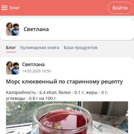
Войти
Блог
Светлана
Блог
Кулинарная книга
База продуктов
Светлана
14.05.2026 16:50
Морс клюквенный по старинному рецепту
Калорийность -
6.4 кКал
; белки -
0.1 г
; жиры -
0 г
;
углеводы -
0.8 г
на
100 г
.