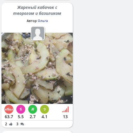
Жареный кабачок с
творогом и базиликом
Автор
Ольга
63.7
5.5
2.7
4.1
13
2
3