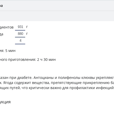
ра
г
диентов
г
да
ия:
5 мин
ного приготовления:
2 ч 30 мин
казан при диабете. Антоцианы и полифенолы клюквы укрепляю
х. Ягода содержит вещества, препятствующие прикреплению б
щих путей, что критически важно для профилактики инфекций
укция