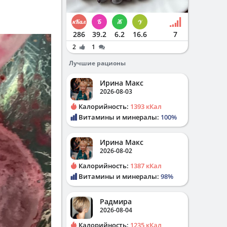
286
39.2
6.2
16.6
7
2
1
Лучшие рационы
Ирина Макс
2026-08-03
Калорийность:
1393 кКал
Витамины и минералы:
100%
Ирина Макс
2026-08-02
Калорийность:
1387 кКал
Витамины и минералы:
98%
Радмира
2026-08-04
Калорийность:
1235 кКал