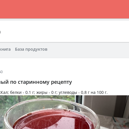
а
книга
База продуктов
50
ый по старинному рецепту
кКал
; белки -
0.1 г
; жиры -
0 г
; углеводы -
0.8 г
на
100 г
.