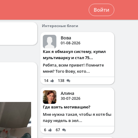
Войти
Интересные блоги
Вова
01-08-2026
Как я обманул систему, купил
мультиварку и стал 75...
Ребята, всем привет! Помните
меня? Того Вову, кото...
14
138
Алина
30-07-2026
Где взять мотивацию?
Мне нужна такая, чтобы я хотя бы
пару недель в зел...
6
67