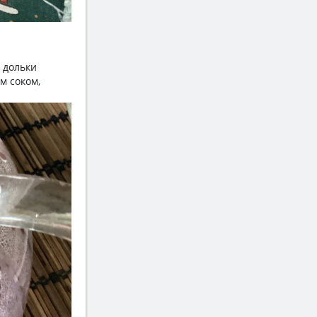
, дольки
м соком,