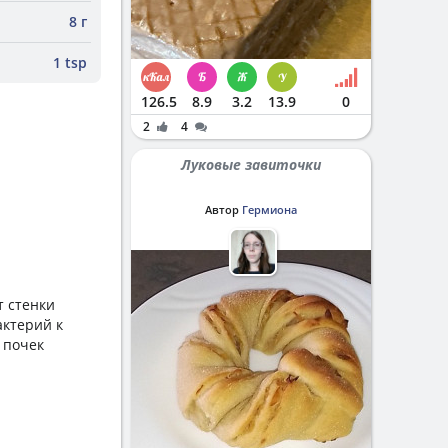
8 г
1 tsp
126.5
8.9
3.2
13.9
0
2
4
Луковые завиточки
Автор
Гермиона
т стенки
актерий к
 почек