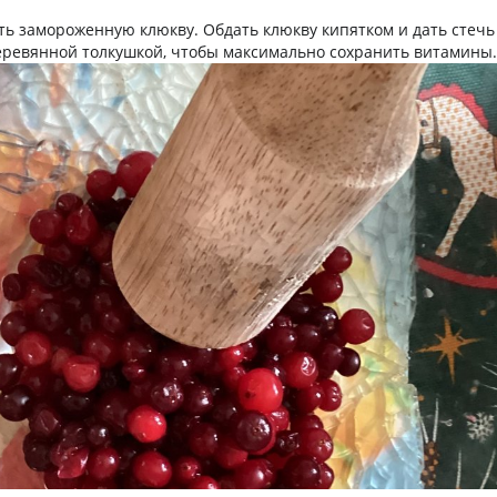
ь замороженную клюкву. Обдать клюкву кипятком и дать стечь 
еревянной толкушкой, чтобы максимально сохранить витамины.