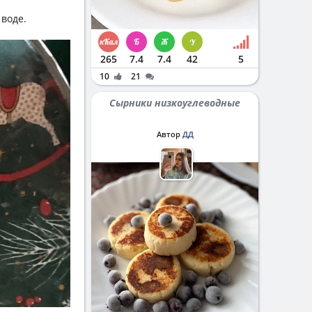
воде.
265
7.4
7.4
42
5
10
21
Сырники низкоуглеводные
Автор
ДД