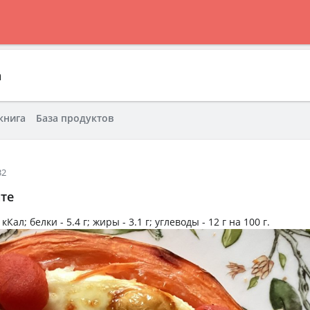
а
книга
База продуктов
32
те
 кКал
; белки -
5.4 г
; жиры -
3.1 г
; углеводы -
12 г
на
100 г
.