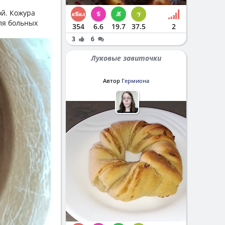
ой. Кожура
для больных
354
6.6
19.7
37.5
2
3
6
Луковые завиточки
Автор
Гермиона