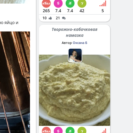
265
7.4
7.4
42
5
10
21
но яйцо и
Творожно-кабачковая
намазка
Автор
Оксана Б