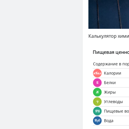
Калькулятор хими
Пищевая ценно
Содержание в по
Калории
Белки
Жиры
Углеводы
Пищевые во
Вода