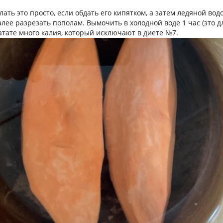
лать это просто, если обдать его кипятком, а затем ледяной вод
алее разрезать пополам. Вымочить в холодной воде 1 час (это 
батате много калия, который исключают в диете №7.