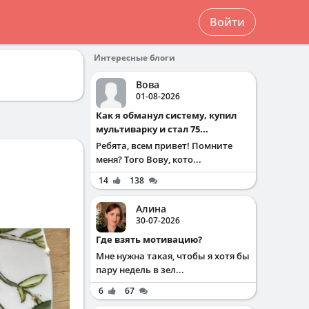
Войти
Интересные блоги
Вова
01-08-2026
Как я обманул систему, купил
мультиварку и стал 75...
Ребята, всем привет! Помните
меня? Того Вову, кото...
14
138
Алина
30-07-2026
Где взять мотивацию?
Мне нужна такая, чтобы я хотя бы
пару недель в зел...
6
67