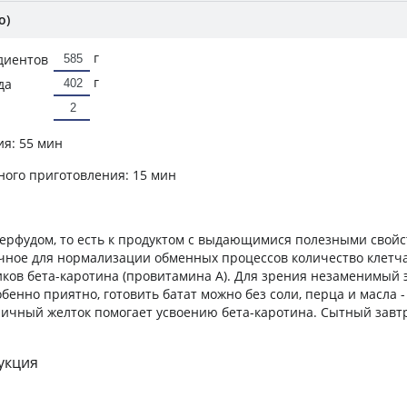
о)
г
диентов
г
да
ия:
55 мин
ного приготовления:
15 мин
перфудом, то есть к продуктом с выдающимися полезными свойс
чное для нормализации обменных процессов количество клетча
ков бета-каротина (провитамина А). Для зрения незаменимый 
обенно приятно, готовить батат можно без соли, перца и масла -
Яичный желток помогает усвоению бета-каротина. Сытный завтр
укция