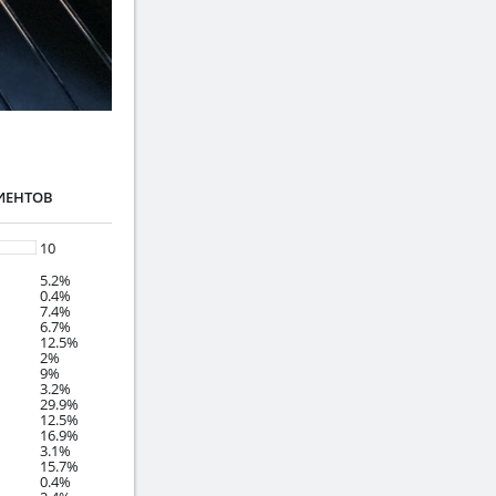
ИЕНТОВ
10
5.2%
0.4%
7.4%
6.7%
12.5%
2%
9%
3.2%
29.9%
12.5%
16.9%
3.1%
15.7%
0.4%