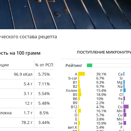
ческого состава рецепта
ПОСТУПЛЕНИЕ МИКРОНУТР
сть на 100 грамм
рции
% от РСП
Рейтинг
96.9 кКал
5.75%
A
39.1%
Ca
b-car
6.7%
Si
В1
9.3%
Mg
5.4 г
7.11%
B2
9.7%
Na
Холин
15.4%
P
3.1 г
5.54%
B5
18.9%
Cl
B6
10%
Fe
B9
2.2%
I
12 г
5.48%
B12
4.7%
Co
C
16.1%
Mn
локна
1.7 г
8.5%
D
5.7%
Cu
E
3.8%
Mo
78.2 г
3.44%
H
10.9%
Se
вит.К
5.4%
F