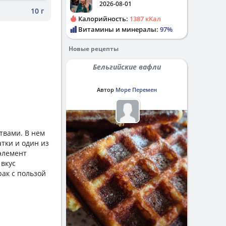
2026-08-01
10 г
Калорийность:
1387 кКал
Витамины и минералы:
97%
Новые рецепты
Бельгийские вафли
Автор
Море Перемен
твами. В нем
тки и один из
элемент
 вкус
ак с пользой