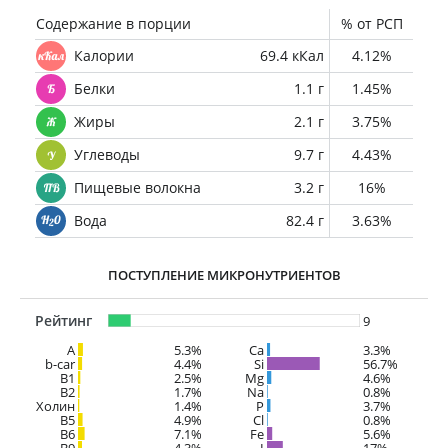
Содержание в порции
% от РСП
Калории
69.4 кКал
4.12%
Белки
1.1 г
1.45%
Жиры
2.1 г
3.75%
Углеводы
9.7 г
4.43%
Пищевые волокна
3.2 г
16%
Вода
82.4 г
3.63%
ПОСТУПЛЕНИЕ МИКРОНУТРИЕНТОВ
Рейтинг
9
A
5.3%
Ca
3.3%
b-car
4.4%
Si
56.7%
В1
2.5%
Mg
4.6%
B2
1.7%
Na
0.8%
Холин
1.4%
P
3.7%
B5
4.9%
Cl
0.8%
B6
7.1%
Fe
5.6%
B9
4.3%
I
17%