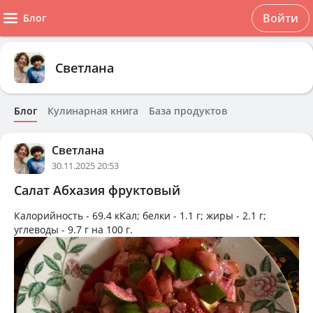
Войти
Блог
Светлана
Блог
Кулинарная книга
База продуктов
Светлана
30.11.2025 20:53
Салат Абхазия фруктовый
Калорийность -
69.4 кКал
; белки -
1.1 г
; жиры -
2.1 г
;
углеводы -
9.7 г
на
100 г
.