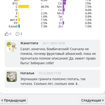
B12
~
Co
15%
C
48.9%
Mn
7.5%
D
~
Cu
9.6%
E
2.2%
Mo
4.4%
H
1.6%
Se
0.8%
вит.К
7.5%
F
1.6%
PP
2.5%
Cr
6.8%
Калий
7.3%
Zn
1.6%
6
2
Жанеттита
29.11.2025 15:50
Салат, конечно, бомбический! Сначала не
поняла, почему фруктовый абхазский, пока не
прочитала полное описание! Да, имеет право
быть! Забираю себе!
Наталья
15.12.2025 17:32
Зернышки граната полезно глотать, так
читала. Сколько лет, сколько зим 🌷.
Предыдущая
Следующая