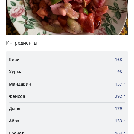
Ингредиенты
Киви
163 г
Хурма
98 г
Мандарин
157 г
Фейхоа
292 г
Дыня
179 г
Айва
133 г
Гранат
164 г