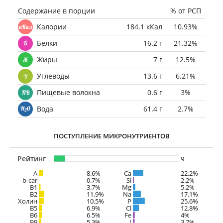
Содержание в порции
% от РСП
Калории
184.1 кКал
10.93%
Белки
16.2 г
21.32%
Жиры
7 г
12.5%
Углеводы
13.6 г
6.21%
Пищевые волокна
0.6 г
3%
Вода
61.4 г
2.7%
ПОСТУПЛЕНИЕ МИКРОНУТРИЕНТОВ
Рейтинг
9
A
8.6%
Ca
22.2%
b-car
0.7%
Si
2.2%
В1
3.7%
Mg
5.2%
B2
11.9%
Na
17.1%
Холин
10.5%
P
25.6%
B5
6.9%
Cl
12.8%
B6
6.5%
Fe
4%
B9
5.3%
I
3.7%