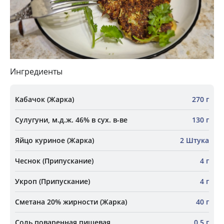
Ингредиенты
Кабачок (Жарка)
270 г
Сулугуни, м.д.ж. 46% в сух. в-ве
130 г
Яйцо куриное (Жарка)
2 Штука
Чеснок (Припускание)
4 г
Укроп (Припускание)
4 г
Сметана 20% жирности (Жарка)
40 г
Соль поваренная пищевая
0.5 г