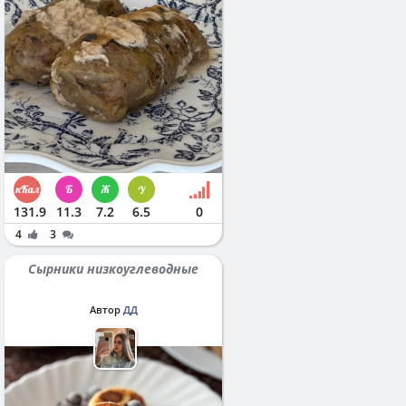
131.9
11.3
7.2
6.5
0
4
3
Сырники низкоуглеводные
Автор
ДД