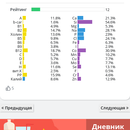
Рейтинг
12
A
11.8%
Ca
21.3%
b-car
1.6%
Si
54.6%
В1
4.9%
Mg
5.3%
B2
14.7%
Na
28.1%
Холин
13.6%
P
23%
B5
9.8%
Cl
24.1%
B6
6.5%
Fe
6.3%
B9
3.8%
I
2.9%
B12
18.7%
Co
30.9%
C
5.2%
Mn
10.2%
D
5.7%
Cu
7.7%
E
3.6%
Mo
7.7%
H
11.6%
Se
13.1%
вит.К
2.5%
F
0.5%
PP
15.9%
Cr
4.6%
Калий
8.6%
Zn
12.9%
5
Предыдущая
Следующая
Дневник