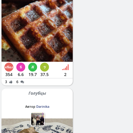
354
6.6
19.7
37.5
2
3
6
Голубцы
Автор
Darinika