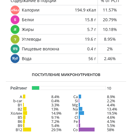
Содержание в порции
% от РСП
Калории
194.9 кКал
11.57%
Белки
15.8 г
20.79%
Жиры
5.7 г
10.18%
Углеводы
19.6 г
8.95%
Пищевые волокна
0.4 г
2%
Вода
56 г
2.46%
ПОСТУПЛЕНИЕ МИКРОНУТРИЕНТОВ
Рейтинг
10
A
8.4%
Ca
8.9%
b-car
0.4%
Si
2.2%
В1
3.3%
Mg
4.4%
B2
13%
Na
13.4%
Холин
14.9%
P
19.5%
B5
9.1%
Cl
4.6%
B6
7.2%
Fe
4.5%
B9
5.4%
I
5.5%
B12
29.5%
Co
58%