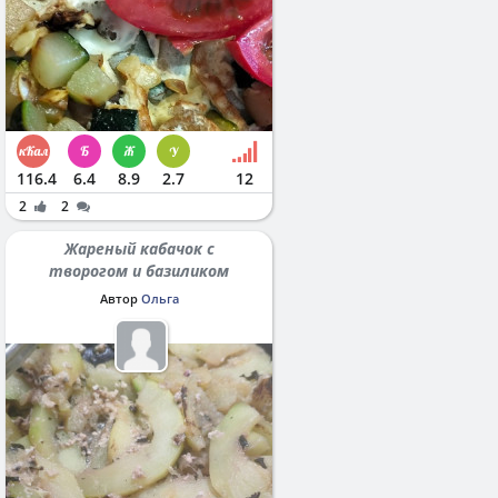
116.4
6.4
8.9
2.7
12
2
2
Жареный кабачок с
творогом и базиликом
Автор
Ольга