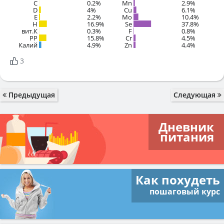
C
0.2%
Mn
2.9%
D
4%
Cu
6.1%
E
2.2%
Mo
10.4%
H
16.9%
Se
37.8%
вит.К
0.3%
F
0.8%
PP
15.8%
Cr
4.5%
Калий
4.9%
Zn
4.4%
3
Предыдущая
Следующая
Дневник
питания
Как похудеть
пошаговый курс