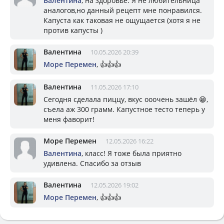
Валентина
, на здоровье. Я не любительница
аналогов,но данный рецепт мне понравился.
Капуста как таковая не ощущается (хотя я не
против капусты )
Валентина
10.05.2026 20:39
Море Перемен
, 👍👍👍
Валентина
11.05.2026 17:10
Сегодня сделала пиццу, вкус ооочень зашёл 😁,
съела аж 300 грамм. Капустное тесто теперь у
меня фаворит!
Море Перемен
12.05.2026 16:22
Валентина
, класс! Я тоже была приятно
удивлена. Спасибо за отзыв
Валентина
12.05.2026 19:02
Море Перемен
, 👍👍👍