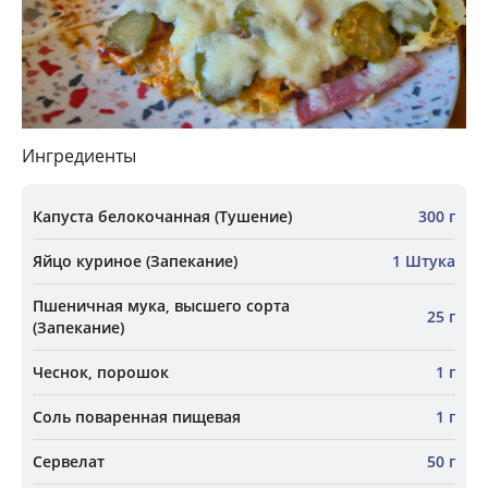
Ингредиенты
Капуста белокочанная (Тушение)
300 г
Яйцо куриное (Запекание)
1 Штука
Пшеничная мука, высшего сорта
25 г
(Запекание)
Чеснок, порошок
1 г
Соль поваренная пищевая
1 г
Сервелат
50 г