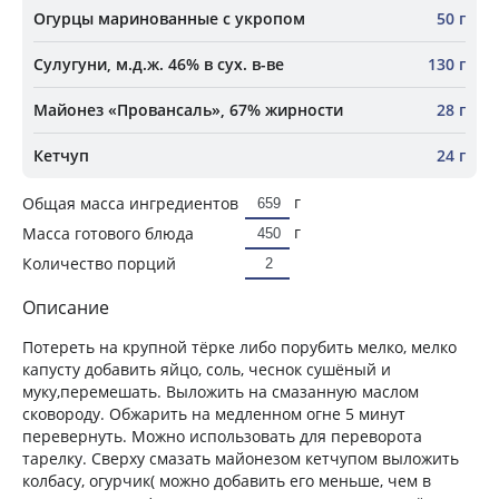
Огурцы маринованные с укропом
50 г
Сулугуни, м.д.ж. 46% в сух. в-ве
130 г
Майонез «Провансаль», 67% жирности
28 г
Кетчуп
24 г
г
Общая масса ингредиентов
г
Масса готового блюда
Количество порций
Описание
Потереть на крупной тёрке либо порубить мелко, мелко
капусту добавить яйцо, соль, чеснок сушёный и
муку,перемешать. Выложить на смазанную маслом
сковороду. Обжарить на медленном огне 5 минут
перевернуть. Можно использовать для переворота
тарелку. Сверху смазать майонезом кетчупом выложить
колбасу, огурчик( можно добавить его меньше, чем в