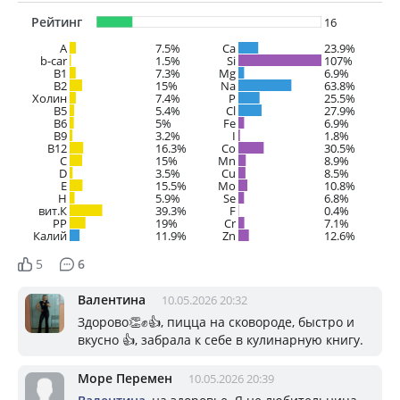
Рейтинг
16
A
7.5%
Ca
23.9%
b-car
1.5%
Si
107%
В1
7.3%
Mg
6.9%
B2
15%
Na
63.8%
Холин
7.4%
P
25.5%
B5
5.4%
Cl
27.9%
B6
5%
Fe
6.9%
B9
3.2%
I
1.8%
B12
16.3%
Co
30.5%
C
15%
Mn
8.9%
D
3.5%
Cu
8.5%
E
15.5%
Mo
10.8%
H
5.9%
Se
6.8%
вит.К
39.3%
F
0.4%
PP
19%
Cr
7.1%
Калий
11.9%
Zn
12.6%
5
6
Валентина
10.05.2026 20:32
Здорово👏✊👍, пицца на сковороде, быстро и
вкусно 👍, забрала к себе в кулинарную книгу.
Море Перемен
10.05.2026 20:39