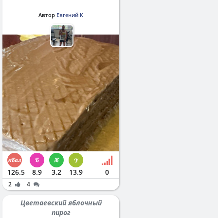
Автор
Евгений К
126.5
8.9
3.2
13.9
0
2
4
Цветаевский яблочный
пирог