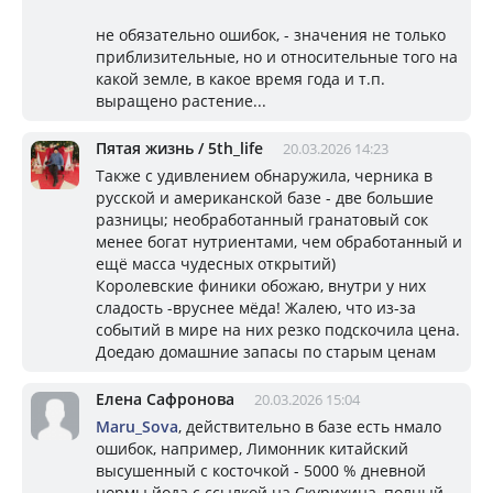
не обязательно ошибок, - значения не только
приблизительные, но и относительные того на
какой земле, в какое время года и т.п.
выращено растение...
Пятая жизнь / 5th_life
20.03.2026 14:23
Также с удивлением обнаружила, черника в
русской и американской базе - две большие
разницы; необработанный гранатовый сок
менее богат нутриентами, чем обработанный и
ещё масса чудесных открытий)
Королевские финики обожаю, внутри у них
сладость -вруснее мёда! Жалею, что из-за
событий в мире на них резко подскочила цена.
Доедаю домашние запасы по старым ценам
Елена Сафронова
20.03.2026 15:04
Maru_Sova
, действительно в базе есть нмало
ошибок, например, Лимонник китайский
высушенный с косточкой - 5000 % дневной
нормы йода с ссылкой на Скурихина, полный