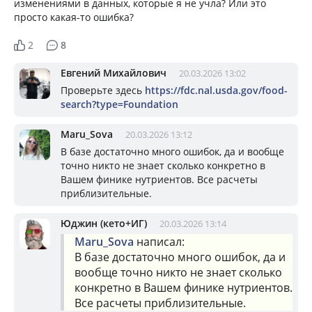
изменениями в данных, которые я не учла? Или это
просто какая-то ошибка?
2
8
Евгений Михайлович
20.03.2026 13:02
Проверьте здесь
https://fdc.nal.usda.gov/food-
search?type=Foundation
Maru_Sova
20.03.2026 13:12
В базе достаточно много ошибок, да и вообще
точно никто не знает сколько конкретно в
Вашем финике нутриентов. Все расчеты
приблизительные.
Юджин (кето+ИГ)
20.03.2026 13:14
Maru_Sova
написал:
В базе достаточно много ошибок, да и
вообще точно никто не знает сколько
конкретно в Вашем финике нутриентов.
Все расчеты приблизительные.