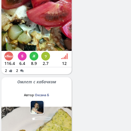
116.4
6.4
8.9
2.7
12
2
2
Омлет с кабачком
Автор
Оксана Б