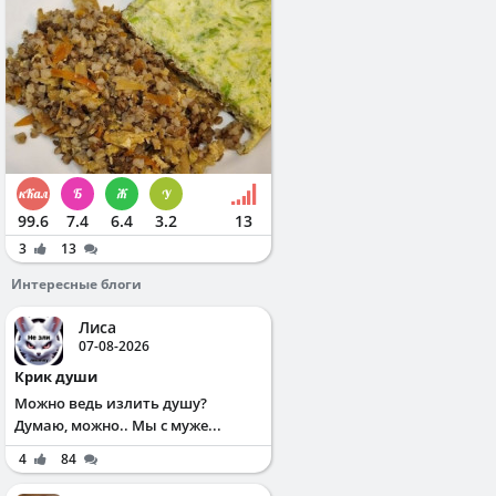
99.6
7.4
6.4
3.2
13
3
13
Интересные блоги
Лиса
07-08-2026
Крик души
Можно ведь излить душу?
Думаю, можно.. Мы с муже...
4
84