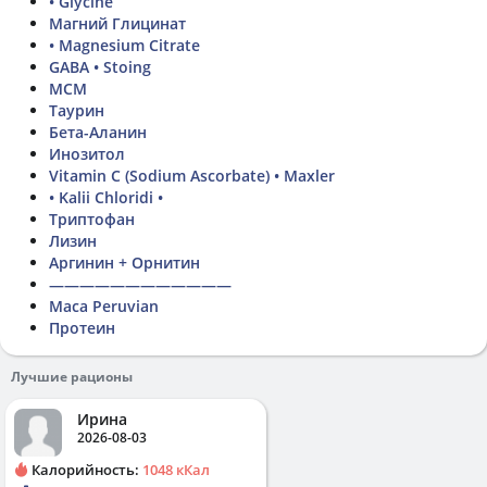
• Glycine
Магний Глицинат
• Magnesium Citrate
GABA • Stoing
МСМ
Таурин
Бета-Аланин
Инозитол
Vitamin C (Sodium Ascorbate) • Maxler
• Kalii Chloridi •
Триптофан
Лизин
Аргинин + Орнитин
————————————
Maca Peruvian
Протеин
Лучшие рационы
Ирина
2026-08-03
Калорийность:
1048 кКал