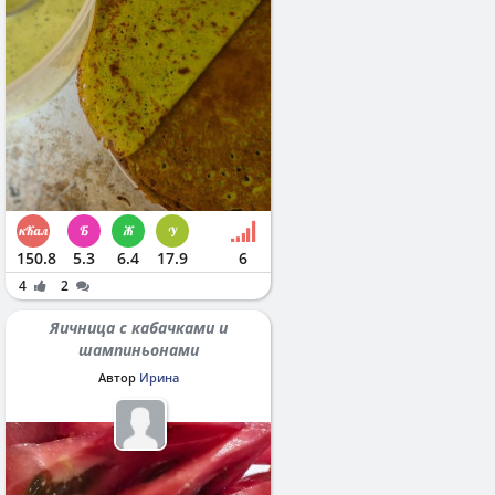
150.8
5.3
6.4
17.9
6
4
2
Яичница с кабачками и
шампиньонами
Автор
Ирина