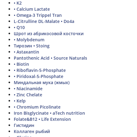
• K2
• Calcium Lactate
• Omega-3 Trippel Tran
L-Citrulline DL-Malate • Do4a
• Q10
Шрот из абрикосовой косточки
• Molybdenum
Тирозин • Stoing
• Astaxantin
Pantothenic Acid • Source Naturals
• Biotin
• Riboflavin-5-Phosphate
• Piridoxal-5-Phosphate
Миндальная мука (жмых)
• Niacinamide
• Zinc Chelate
• Kelp
• Chromium Picolinate
Iron Bisglycinate • aTech nutrition
Folate&B12 • Life Extension
Гистидин
Коллаген рыбий