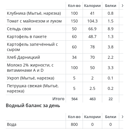
Кол-во
Калории
Белки
Жи
Клубника (Мытьё, нарезка)
100
41
0.8
0.
Томат с майонезом и луком
150
104.3
1.5
8.
Сельдь своя
50
66.9
8.9
3.
Картофель в пакете
60
48.7
1.3
0.
Картофель запечённый с
60
78
3.8
3.
сыром
Хлеб Дарницкий
34
70
2.2
0.
Молоко 2% жирности, с
100
50
3.3
2
витаминами A и D
Укроп (Мытьё, нарезка)
5
2
0.1
0
Петрушка свежая (Мытьё,
5
2.5
0.2
0
нарезка)
Итого
564
463
22
1
Водный баланс за день
Кол-во
Калории
Белки
Жи
Вода
800
0
0
0