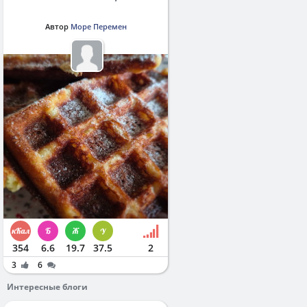
Автор
Море Перемен
354
6.6
19.7
37.5
2
3
6
Интересные блоги