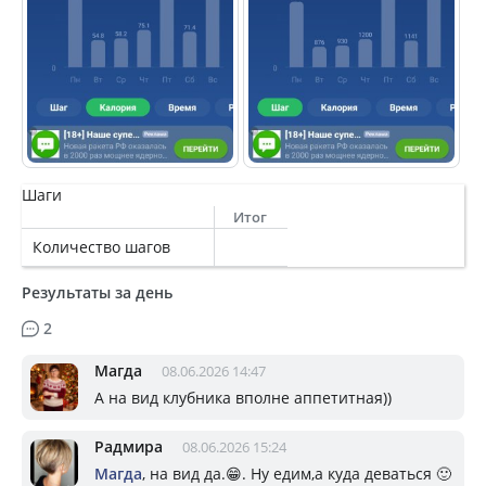
Шаги
Итог
Количество шагов
Результаты за день
2
Магда
08.06.2026 14:47
А на вид клубника вполне аппетитная))
Радмира
08.06.2026 15:24
Магда
, на вид да.😁. Ну едим,а куда деваться 🙂