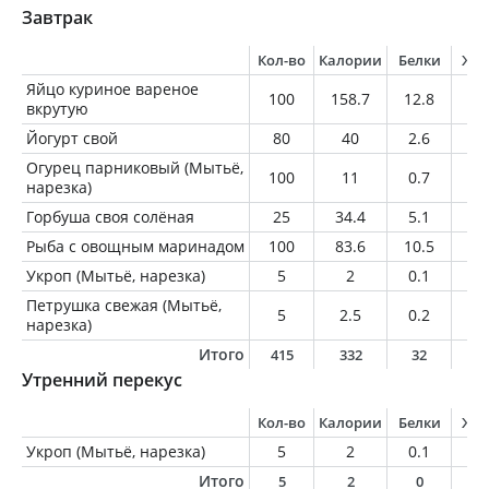
Завтрак
Кол-во
Калории
Белки
Жи
Яйцо куриное вареное
100
158.7
12.8
11
вкрутую
Йогурт свой
80
40
2.6
1.
Огурец парниковый (Мытьё,
100
11
0.7
0.
нарезка)
Горбуша своя солёная
25
34.4
5.1
1.
Рыба с овощным маринадом
100
83.6
10.5
1.
Укроп (Мытьё, нарезка)
5
2
0.1
0
Петрушка свежая (Мытьё,
5
2.5
0.2
0
нарезка)
Итого
415
332
32
1
Утренний перекус
Кол-во
Калории
Белки
Жи
Укроп (Мытьё, нарезка)
5
2
0.1
0
Итого
5
2
0
0