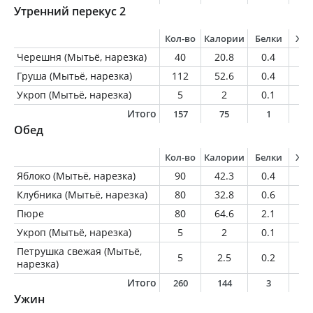
Утренний перекус 2
Кол-во
Калории
Белки
Жи
Черешня (Мытьё, нарезка)
40
20.8
0.4
0.
Груша (Мытьё, нарезка)
112
52.6
0.4
0.
Укроп (Мытьё, нарезка)
5
2
0.1
0
Итого
157
75
1
0
Обед
Кол-во
Калории
Белки
Жи
Яблоко (Мытьё, нарезка)
90
42.3
0.4
0.
Клубника (Мытьё, нарезка)
80
32.8
0.6
0.
Пюре
80
64.6
2.1
1.
Укроп (Мытьё, нарезка)
5
2
0.1
0
Петрушка свежая (Мытьё,
5
2.5
0.2
0
нарезка)
Итого
260
144
3
2
Ужин