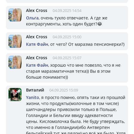
Alex Cross
04.09.2025 14:54
Ольга
, очень тухло отвечаете. А где же
контраргументы, хоть один будет?😂
Alex Cross
04.09.2025 15:00
Катя Файн
, от чего? От маразма пенсионерки?)
Alex Cross
04.09.2025 15:07
Катя Файн
, хорошо что мне повезло, что я не
старая маразматичная тетка)) Вы в этом
больше понимаете))
Виталий
04.09.2025 15:09
Yanito
, я просто помню, опять таки из прошлой
жизни, что продукты(молочные в том числе)
шипчандлеры привозили только в Польше,
Голландии и Бельгии ввиду адекватности
цены. Кисломолочка была. Не буду утверждать,
что именно в Голландии(ибо Антверпен
бельгийский тут же рядом),но всё же было. Хотя