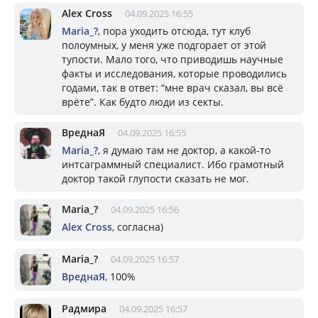
Alex Cross
04.09.2025 16:55
Mariа_?
, пора уходить отсюда, тут клуб
полоумных, у меня уже подгорает от этой
тупости. Мало того, что приводишь научные
факты и исследования, которые проводились
годами, так в ответ: “мне врач сказал, вы всё
врёте”. Как будто люди из секты.
ВреднаЯ
04.09.2025 16:55
Mariа_?
, я думаю там не доктор, а какой-то
интсаграммный специалист. Ибо грамотный
доктор такой глупости сказать не мог.
Mariа_?
04.09.2025 16:56
Alex Cross
, согласна)
Mariа_?
04.09.2025 16:57
ВреднаЯ
, 100%
Радмира
04.09.2025 16:57