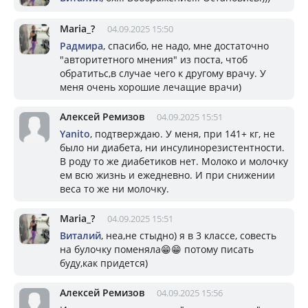
Mariа_?
04.09.2025 15:50
Радмира
, спасибо, не надо, мне достаточно
"авторитетного мнения" из поста, чтоб
обратитьс,в случае чего к другому врачу. У
меня очень хорошие лечащие врачи)
Алексей Ремизов
04.09.2025 15:51
Yanito
, подтверждаю. У меня, при 141+ кг, не
было ни диабета, ни инсулинорезистентности.
В роду то же диабетиков нет. Молоко и молочку
ем всю жизнь и ежедневно. И при снижении
веса то же ни молочку.
Mariа_?
04.09.2025 15:51
Виталий
, неа,не стыдно) я в 3 классе, совесть
на булочку поменяла😁😁 потому писать
буду,как придется)
Алексей Ремизов
04.09.2025 15:56