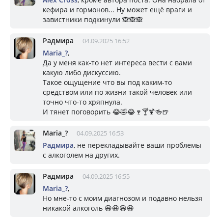
кефира и гормонов... Ну может ещё враги и
завистники подкинули 🙈🙈🙈
Радмира
04.09.2025 16:52
Mariа_?
,
Да у меня как-то нет интереса вести с вами
какую либо дискуссию.
Такое ощущение что вы под каким-то
средством или по жизни такой человек или
точно что-то хряпнула.
И тянет поговорить 😂🤣😂🍷🍸🍹🍻🍺
Mariа_?
04.09.2025 16:53
Радмира
, не перекладывайте ваши проблемы
с алкоголем на других.
Радмира
04.09.2025 16:55
Mariа_?
,
Но мне-то с моим диагнозом и подавно нельзя
никакой алкоголь 😆😆😆😆