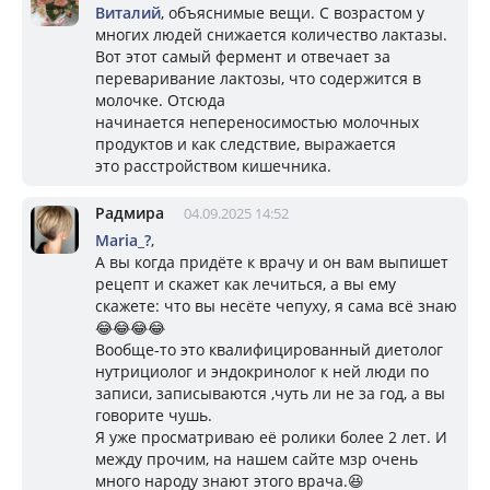
Виталий
, объяснимые вещи. С возрастом у
многих людей снижается количество лактазы.
Вот этот самый фермент и отвечает за
переваривание лактозы, что содержится в
молочке. Отсюда
начинается непереносимостью молочных
продуктов и как следствие, выражается
это расстройством кишечника.
Радмира
04.09.2025 14:52
Mariа_?
,
А вы когда придёте к врачу и он вам выпишет
рецепт и скажет как лечиться, а вы ему
скажете: что вы несёте чепуху, я сама всё знаю
😂😂😂😂
Вообще-то это квалифицированный диетолог
нутрициолог и эндокринолог к ней люди по
записи, записываются ,чуть ли не за год, а вы
говорите чушь.
Я уже просматриваю её ролики более 2 лет. И
между прочим, на нашем сайте мзр очень
много народу знают этого врача.😆