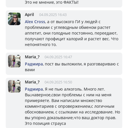
Это не мнение, это ФАКТЫ!
April
04.09.2025 16:43
Alex Cross
, а от высокого ГИ у людей с
проблемами с углеводным обменом растет
аппетит, они голодные постоянно, переедают,
получают профицит калорий и растет вес. Что
непонятного то.
Mariа_?
04.09.2025 16:47
Радмира
, пост вы выложили, я разговариваю с
вами
Mariа_?
04.09.2025 16:50
Радмира
, Я не пью алкоголь. Много лет.
Вы,наверное,свои проблемы с ним на меня
примеряете. Вам написали множество
комментариев с опровержением,с логичным
обоснованием, с ссылками на исследование. Но
вы упорно доказывание,что ваш доктор прав.
Это позиция страуса