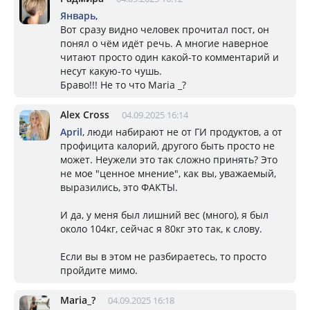
Январь
,
Вот сразу видно человек прочитал пост, он
понял о чём идёт речь. А многие наверное
читают просто один какой-то комментарий и
несут какую-то чушь.
Браво!!! Не то что Maria _?
Alex Cross
04.09.2025 16:14
April
, люди набирают не от ГИ продуктов, а от
профицита калорий, другого быть просто не
может. Неужели это так сложно принять? Это
не мое "ценное мнение", как вы, уважаемый,
выразились, это ФАКТЫ.
И да, у меня был лишний вес (много), я был
около 104кг, сейчас я 80кг это так, к слову.
Если вы в этом не разбираетесь, то просто
пройдите мимо.
Mariа_?
04.09.2025 16:18