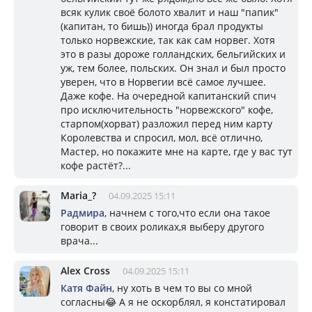
всяк кулик своё болото хвалит и наш "папик"
(капитан, то бишь)) иногда брал продукты
только норвежские, так как сам норвег. Хотя
это в разы дороже голландских, бельгийских и
уж, тем более, польских. Он знал и был просто
уверен, что в Норвегии всё самое лучшее.
Даже кофе. На очередной капитанский спич
про исключительность "норвежского" кофе,
старпом(хорват) разложил перед ним карту
Королевства и спросил, мол, всё отлично,
Мастер, но покажите мне на карте, где у вас тут
кофе растёт?...
Mariа_?
04.09.2025 15:11
Радмира
, начнем с того,что если она такое
говорит в своих роликах,я выберу другого
врача...
Alex Cross
04.09.2025 15:11
Катя Файн
, ну хоть в чем то вы со мной
согласны😂 А я не оскорблял, я констатировал