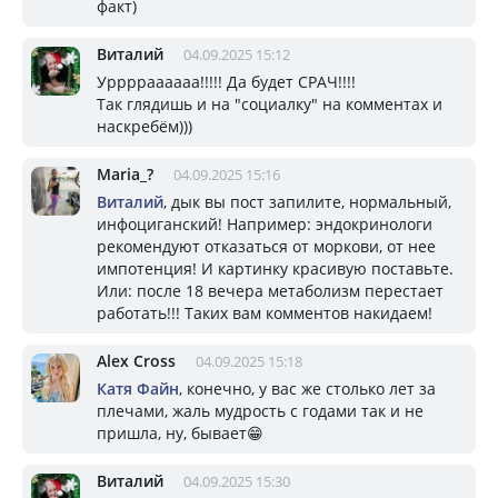
факт)
Виталий
04.09.2025 15:12
Урррраааааа!!!!! Да будет СРАЧ!!!!
Так глядишь и на "социалку" на комментах и
наскребём)))
Mariа_?
04.09.2025 15:16
Виталий
, дык вы пост запилите, нормальный,
инфоциганский! Например: эндокринологи
рекомендуют отказаться от моркови, от нее
импотенция! И картинку красивую поставьте.
Или: после 18 вечера метаболизм перестает
работать!!! Таких вам комментов накидаем!
Alex Cross
04.09.2025 15:18
Катя Файн
, конечно, у вас же столько лет за
плечами, жаль мудрость с годами так и не
пришла, ну, бывает😁
Виталий
04.09.2025 15:30