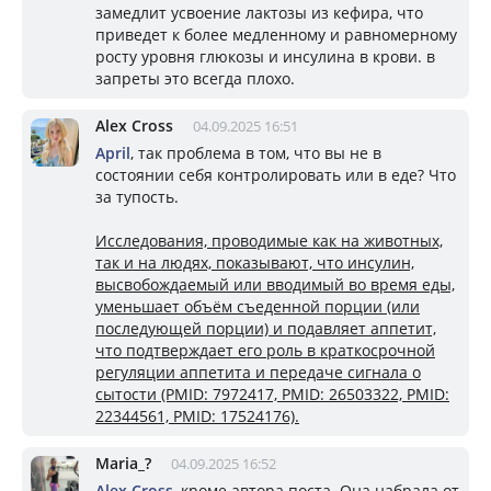
замедлит усвоение лактозы из кефира, что
приведет к более медленному и равномерному
росту уровня глюкозы и инсулина в крови. в
запреты это всегда плохо.
Alex Cross
04.09.2025 16:51
April
, так проблема в том, что вы не в
состоянии себя контролировать или в еде? Что
за тупость.
Исследования, проводимые как на животных,
так и на людях, показывают, что инсулин,
высвобождаемый или вводимый во время еды,
уменьшает объём съеденной порции (или
последующей порции) и подавляет аппетит,
что подтверждает его роль в краткосрочной
регуляции аппетита и передаче сигнала о
сытости (PMID: 7972417, PMID: 26503322, PMID:
22344561, PMID: 17524176).
Mariа_?
04.09.2025 16:52
Alex Cross
, кроме автора поста. Она набрала от