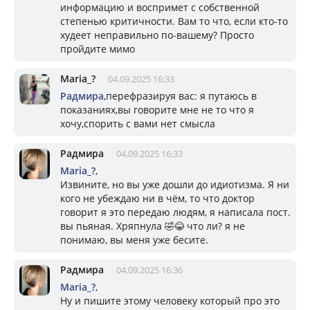
информацию и воспримет с собственной
степенью критичности. Вам то что, если кто-то
худеет неправильно по-вашему? Просто
пройдите мимо
Mariа_?
04.09.2025 16:33
Радмира
,перефразируя вас: я путаюсь в
показаниях,вы говорите мне не то что я
хочу,спорить с вами нет смысла
Радмира
04.09.2025 16:33
Mariа_?
,
Извините, но вы уже дошли до идиотизма. Я ни
кого не убеждаю ни в чём, то что доктор
говорит я это передаю людям, я написала пост.
вы пьяная. Хряпнула 🤣😂 что ли? я не
понимаю, вы меня уже бесите.
Радмира
04.09.2025 16:36
Mariа_?
,
Ну и пишите этому человеку который про это