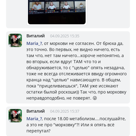
Виталий
04.09.2025 15:35
Mariа_?
, от моркови не согласен. От брюха да,
это точно. Во первых, не видно ничего, есть
там что, нет там ничего...короче непонятно, а
во вторых, если вдруг ТАМ что то и
обнаруживается, то с "целью" опять незадача,
тоже не всегда отслеживается ввиду огромного
кранца над "целью" нависающего. В общем,
пока "прицеливаешься", ТАМ уже иссякают
остатки былой роскоши)) Так что, про морковку
неправдоподобно, не поверят. 😜
Виталий
04.09.2025 15:37
Mariа_?
, после 18.00 метаболизм....послушайте,
а это не про "морковку"?! Или я опять всё
перепутал?