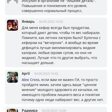
Инсулин в организме не "лишняя деталь".
Повышение и понижение его уровня,
совершенно нормальный процесс.
Январь
04.09.2025 16:02
Для меня кефир всегда был продуктом,
который дают детям, чтобы те вес набирали.
Помните, как летних лагерях было? Булочка с
кефиром на "вечерник". А вообще во время
дефицита лучше минимизировать жидкие
калории, любые (кроме супов, но они не
жидкие). Лучше что-то другое выбрать, что
насыщает дольше.
April
04.09.2025 16:02
Alex Cross
, если вам не важен ГИ, то просто
пройдите мимо, зачем здесь ваше "ценное
мнение" молодого здорового из качалки, не
имеющего проблем лишнего веса и понятия
почему одни люди набирают вес, а другие нет.
Радмира
04.09.2025 16:09