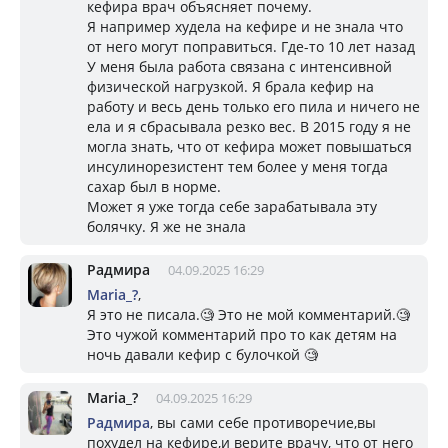
кефира врач объясняет почему.
Я например худела на кефире и не знала что
от него могут поправиться. Где-то 10 лет назад
У меня была работа связана с интенсивной
физической нагрузкой. Я брала кефир на
работу и весь день только его пила и ничего не
ела и я сбрасывала резко вес. В 2015 году я не
могла знать, что от кефира может повышаться
инсулинорезистент тем более у меня тогда
сахар был в норме.
Может я уже тогда себе зарабатывала эту
болячку. Я же не знала
Радмира
04.09.2025 16:29
Mariа_?
,
Я это не писала.🧐 Это не мой комментарий.🧐
Это чужой комментарий про то как детям на
ночь давали кефир с булочкой 🧐
Mariа_?
04.09.2025 16:29
Радмира
, вы сами себе противоречие,вы
похудел на кефире,и верите врачу, что от него