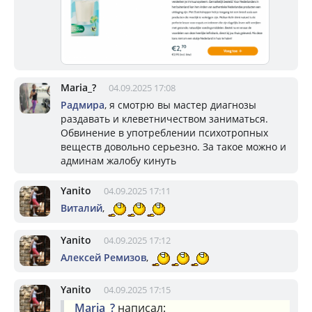
Mariа_?
04.09.2025 17:08
Радмира
, я смотрю вы мастер диагнозы
раздавать и клеветничеством заниматься.
Обвинение в употреблении психотропных
веществ довольно серьезно. За такое можно и
админам жалобу кинуть
Yanito
04.09.2025 17:11
Виталий
,
Yanito
04.09.2025 17:12
Алексей Ремизов
,
Yanito
04.09.2025 17:15
Mariа_?
написал: