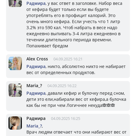
Радмира
, у вас ответ в заголовке. Набор веса
от кефира будет только если вы будете
употреблять его в профицит калорий. Это
очень много кефира. Если учесть что 1 литр
3.2% это 590 кал. Чтоб набрать в весе надо
ежедневно выпивать 3-4 литра ежедневно в
течении длительного периода времени.
Попахивает бредом
Alex Cross
04.09.2025 16:21
Радмира
, никто, абсолютно никто не набирает
вес от определенных продуктов.
Mariа_?
04.09.2025 16:22
Радмира
, давали кефир и булочку перед сном,
дети это ели,набирали вес от кефира,а булочка
как бы не при чем Логичнее некуда🙈🙈🙈
Радмира
04.09.2025 16:25
Mariа_?
,
Врач людям отвечает что они набирают вес от