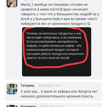
Mariа_?
, вообще не понимаю что вам не
нравится в моём посте🧐 врач начинает
говорить с того что у большинства людей❗ не у
всех❗ а у большинства❗( я вам вставляю текст)
набирается вес от молочного продукта 🤔
Татьяна
04.09.2025 16:11
У кого как... У меня от кефира или йогурта нет
никакого дополнительного желания поесть.
Радмира
04.09.2025 16:12