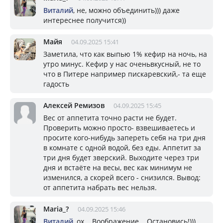
Виталий
, не, можно объединить))) даже
интереснее получится))
Майя
04.09.2025 15:41
Заметила, что как выпью 1% кефир на ночь, на
утро минус. Кефир у нас оченьвкусный, не то
что в Питере например пискаревский,- та еще
гадость
Алексей Ремизов
04.09.2025 15:45
Вес от аппетита точно расти не будет.
Проверить можно просто- взвешиваетесь и
просите кого-нибудь запереть себя на три дня
в комнате с одной водой, без еды. Аппетит за
три дня будет зверский. Выходите через три
дня и встаёте на весы, вес как минимум не
изменился, а скорей всего - снизился. Вывод:
от аппетита набрать вес нельзя.
Mariа_?
04.09.2025 15:46
Виталий
, ох... Воображение... Остановись!)))