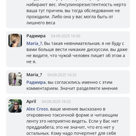
набирают вес. Инсулинорезистентность нерто
ваша тут причем, вы тогда обследование не
проходили. Либо она у вас могла быть от
лишнего веса
Радмира
04.09.2025 16:30
Mariа_?
, Вы такая невнимательная, я не буду с
вами больше вести никакие дискуссии, вы даже
не видите, что чужой человек пишет об этом а
не я.
Mariа_?
04.09.2025 16:32
Радмира
, вы согласились именно с этим
комментарием. Значит разделяете мнение
April
04.09.2025 16:32
Alex Cross
, ваше мнение высказано в
откровенно токсичной форме и читающим
ленту это неприятно видеть. Если у Вас нет
преддиабета, это не значит, что его нет у
остальных. Кому надо почерпнет для себя