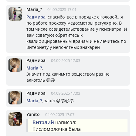
Mariа_?
04.09.2025 17:01
Радмира
, спасибо, все в порядке с головой., я
по работе прохожу медосмотры регулярно. В
том числе освидетельствование у психиатра. И
вам советую) обратитесь к
квалифицированным врачам и не лечитесь по
интернету у непонятных знахарей
Радмира
04.09.2025 17:03
Mariа_?
,
Значит под каким-то веществом раз не
алкоголь 🤔😆
Радмира
04.09.2025 17:03
Mariа_?
, зачёт😂🤣😆🤣
Yanito
04.09.2025 17:07
Виталий
написал:
Кисломолочка была