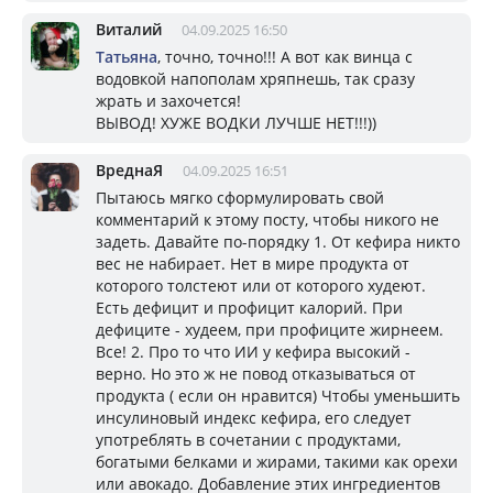
Виталий
04.09.2025 16:50
Татьяна
, точно, точно!!! А вот как винца с
водовкой напополам хряпнешь, так сразу
жрать и захочется!
ВЫВОД! ХУЖЕ ВОДКИ ЛУЧШЕ НЕТ!!!))
ВреднаЯ
04.09.2025 16:51
Пытаюсь мягко сформулировать свой
комментарий к этому посту, чтобы никого не
задеть. Давайте по-порядку 1. От кефира никто
вес не набирает. Нет в мире продукта от
которого толстеют или от которого худеют.
Есть дефицит и профицит калорий. При
дефиците - худеем, при профиците жирнеем.
Все! 2. Про то что ИИ у кефира высокий -
верно. Но это ж не повод отказываться от
продукта ( если он нравится) Чтобы уменьшить
инсулиновый индекс кефира, его следует
употреблять в сочетании с продуктами,
богатыми белками и жирами, такими как орехи
или авокадо. Добавление этих ингредиентов