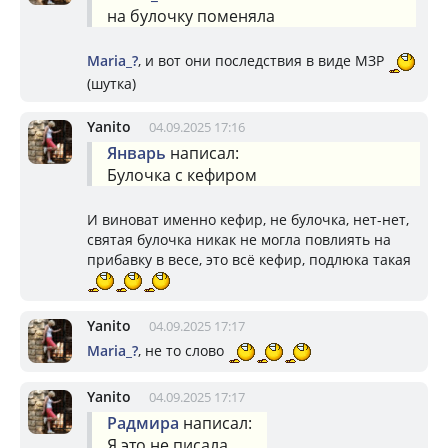
на булочку поменяла
Mariа_?
, и вот они последствия в виде МЗР
(шутка)
Yanito
04.09.2025 17:16
Январь
написал:
Булочка с кефиром
И виноват именно кефир, не булочка, нет-нет,
святая булочка никак не могла повлиять на
прибавку в весе, это всё кефир, подлюка такая
Yanito
04.09.2025 17:17
Mariа_?
, не то слово
Yanito
04.09.2025 17:17
Радмира
написал:
Я это не писала