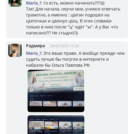
Mariа_?
, то есть, можно начинать?!?!)))
Так! Для начала, неучи мои, учимся отвечать
грамотно, а именно : цЫган подошёл на
цЫпочках и цЫкнул цЫц. В этих словах(и
только в них) после "ц" идёт "ы". А у Вас что
написано?!? Не стыдно?))
Радмира
04.09.2025 15:34
Mariа_?
, Это ваше право. А вообще прежде чем
судить лучше бы погугли в интернете и
набрали бы Ольга Павлова РФ.