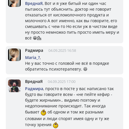
ВреднаЯ
, Вот и я уже битый ни один час
пытаюсь тут объяснить. доктор не говорит
отказаться от кисломолочного продукта и
молочного А вот именно, как вы говорите, его
смешивать с чем-то Но если уж в чистом виде
ну просто немножко пить просто иметь меру и
всё 😁💁
Радмира
04.09.2025 16:58
Mariа_?
,
Не у вас точно с головой не всё в порядке
обратитесь психотерапевту. 😆
ВреднаЯ
04.09.2025 17:00
Радмира
, просто в посте у вас написано так
будто вы говорите всем - «не пейте кефир -
будете жирными».. видимо поэтому и
недопонимание происходит. Так иногда
бывает
об одном и том же разными
словами и люди спорят имея одну и ту же
точку зрения