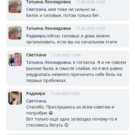
Татьяна Леонидовна
11.06.2025 13:02
Светлана
, моя тоже не сильно за .
Белок и силовые, потом только бег .
Татьяна Леонидовна
11.06.2025 13:03
Радмира
,сейчас силовые и дома можно
организовать, если вы на начальном этапе
Светлана
11.06.2025 13:04
Татьяна Леонидовна
, я согласна. Я и не совсем
рыхлая была, в смысле слабая, но я все равно
умудрилась немного причинить себе боль на
первых пробежках.
Радмира
11.06.2025 13:05
Светлана
,
Спасибо. Прислушаюсь ко всем советам и
попробую 😁
Вот только ещё одна загвоздка почему-то я
стесняюсь бегать 😊