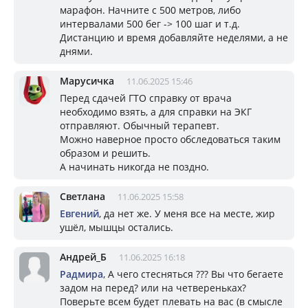
марафон. Начните с 500 метров, либо
интервалами 500 бег -> 100 шаг и т.д.
Дистанцию и время добавляйте неделями, а не
днями.
Марусичка
11.06.2025 15:46
Перед сдачей ГТО справку от врача
необходимо взять, а для справки на ЭКГ
отправляют. Обычный терапевт.
Можно наверное просто обследоваться таким
образом и решить.
А начинать никогда не поздно.
Светлана
11.06.2025 15:58
Евгений
, да нет же. У меня все на месте, жир
ушёл, мышцы остались.
Андрей_Б
11.06.2025 16:18
Радмира
, А чего стесняться ??? Вы что бегаете
задом на перед? или на четвереньках?
Поверьте всем будет плевать на вас (в смысле