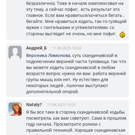
безразлично). Тоже в начале комплексовал на
эту тему, а сейчас пофиг, есть результат это
главное. Если вам нравиться/хочеться бегать ,
бегайте. Мне нравиться ходить, так-то гулящий
мужик с гантельками и утяжелителями, со
стороны выглядит не очень, но мне пофиг.
Андрей_Б
11.06.2025 16:24
Вероника Лимонова
, суть скандинавской в
подключении верхней части туловища, так что
вы можете ходить скандинавской в любом
возрасте вопрос нужно ли вам работа верхней
групы мышц или нет. Ну естествен для
некоторых людей , палочки выступают
дополнительной опорой.
Nataly?
11.06.2025 16:31
Я бы все таки в сторону скандинавской ходьбы
посмотрела, как вам советуют. Сама в прошлом
году начала. Просмотрите ролики с
правильной техникой. Хорошая скандинавская