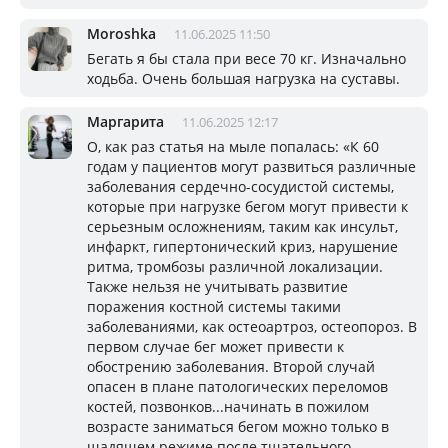
Moroshka
11.06.2025 11:50
Бегать я бы стала при весе 70 кг. Изначально
ходьба. Очень большая нагрузка на суставы.
Маргарита
11.06.2025 12:17
О, как раз статья на мыле попалась: «К 60
годам у пациентов могут развиться различные
заболевания сердечно-сосудистой системы,
которые при нагрузке бегом могут привести к
серьезным осложнениям, таким как инсульт,
инфаркт, гипертонический криз, нарушение
ритма, тромбозы различной локализации.
Также нельзя не учитывать развитие
поражения костной системы такими
заболеваниями, как остеоартроз, остеопороз. В
первом случае бег может привести к
обострению заболевания. Второй случай
опасен в плане патологических переломов
костей, позвонков...начинать в пожилом
возрасте заниматься бегом можно только в
щадящем режиме после тщательного