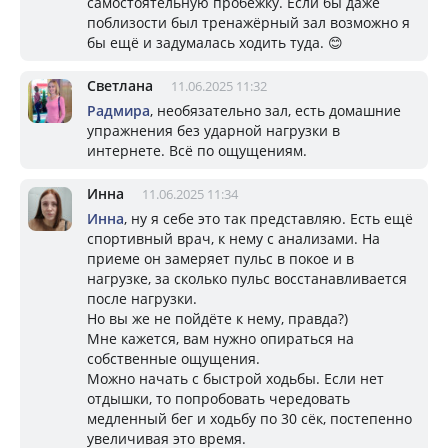
самостоятельную пробежку. Если бы даже
поблизости был тренажёрный зал возможно я
бы ещё и задумалась ходить туда. 😊
Светлана
11.06.2025 11:32
Радмира
, необязательно зал, есть домашние
упражнения без ударной нагрузки в
интернете. Всё по ощущениям.
Инна
11.06.2025 11:34
Инна
, ну я себе это так представляю. Есть ещё
спортивный врач, к нему с анализами. На
приеме он замеряет пульс в покое и в
нагрузке, за сколько пульс восстанавливается
после нагрузки.
Но вы же не пойдёте к нему, правда?)
Мне кажется, вам нужно опираться на
собственные ощущения.
Можно начать с быстрой ходьбы. Если нет
отдышки, то попробовать чередовать
медленный бег и ходьбу по 30 сёк, постепенно
увеличивая это время.