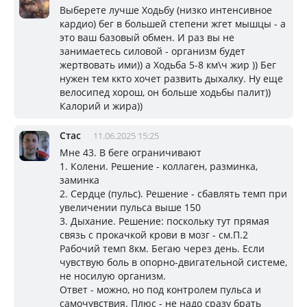
Выберете лучше Ходьбу (низко интенсивное
кардио) бег в большей степени жгет мышцы - а
это ваш базовый обмен. И раз вы не
занимаетесь силовой - организм будет
жертвовать ими)) а Ходьба 5-8 км\ч жир )) Бег
нужен тем ккто хочет развить дыхалку. Ну еще
велосипед хорош, он больше ходьбы палит))
Калорий и жира))
Стас
11.06.2025 15:25
Мне 43. В беге ограничивают
1. Колени. Решение - коллаген, разминка,
заминка
2. Сердце (пульс). Решение - сбавлять темп при
увеличении пульса выше 150
3. Дыхание. Решение: поскольку тут прямая
связь с прокачкой крови в мозг - см.П.2
Рабочий темп 8км. Бегаю через день. Если
чувствую боль в опорно-двигательной системе,
не носилую организм.
Ответ - можно, но под контролем пульса и
самочувствия. Плюс - не надо сразу брать