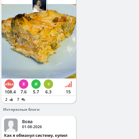
108.4
7.6
5.7
6.3
15
2
7
Интересные блоги
Вова
01-08-2026
Как я обманул систему, купил