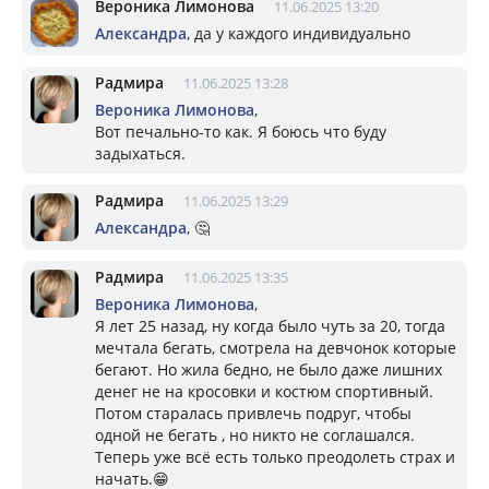
Вероника Лимонова
11.06.2025 13:20
Александра
, да у каждого индивидуально
Радмира
11.06.2025 13:28
Вероника Лимонова
,
Вот печально-то как. Я боюсь что буду
задыхаться.
Радмира
11.06.2025 13:29
Александра
, 🤔
Радмира
11.06.2025 13:35
Вероника Лимонова
,
Я лет 25 назад, ну когда было чуть за 20, тогда
мечтала бегать, смотрела на девчонок которые
бегают. Но жила бедно, не было даже лишних
денег не на кросовки и костюм спортивный.
Потом старалась привлечь подруг, чтобы
одной не бегать , но никто не соглашался.
Теперь уже всё есть только преодолеть страх и
начать.😁