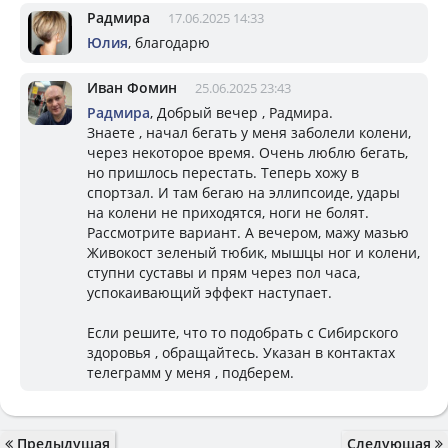
Радмира
17.06.2025 14:33
Юлия
, благодарю
Иван Фомин
25.06.2025 23:43
Радмира
, Добрый вечер , Радмира.
Знаете , начал бегать у меня заболели колени,
через некоторое время. Очень люблю бегать,
но пришлось перестать. Теперь хожу в
спортзал. И там бегаю на эллипсоиде, удары
на колени не приходятся, ноги не болят.
Рассмотрите вариант. А вечером, мажу мазью
Живокост зеленый тюбик, мышцы ног и колени,
ступни суставы и прям через пол часа,
успокаивающий эффект наступает.
Если решите, что то подобрать с Сибирского
здоровья , обращайтесь. Указан в контактах
телеграмм у меня , подберем.
Предыдущая
Следующая