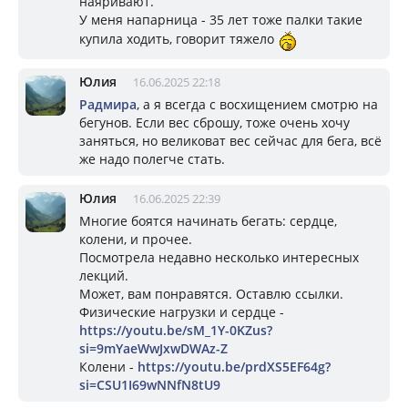
наяривают.
У меня напарница - 35 лет тоже палки такие
купила ходить, говорит тяжело
Юлия
16.06.2025 22:18
Радмира
, а я всегда с восхищением смотрю на
бегунов. Если вес сброшу, тоже очень хочу
заняться, но великоват вес сейчас для бега, всё
же надо полегче стать.
Юлия
16.06.2025 22:39
Многие боятся начинать бегать: сердце,
колени, и прочее.
Посмотрела недавно несколько интересных
лекций.
Может, вам понравятся. Оставлю ссылки.
Физические нагрузки и сердце -
https://youtu.be/sM_1Y-0KZus?
si=9mYaeWwJxwDWAz-Z
Колени -
https://youtu.be/prdXS5EF64g?
si=CSU1I69wNNfN8tU9