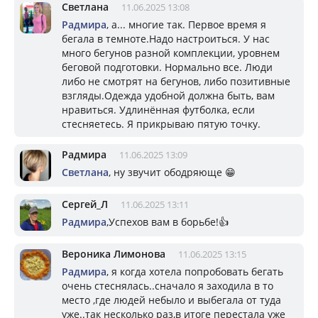
Светлана
11.06.2025 13:08
Радмира
, а... многие так. Первое время я
бегала в темноте.Надо настроиться. У нас
много бегунов разной комплекции, уровнем
беговой подготовки. Нормально все. Люди
либо не смотрят на бегунов, либо позитивные
взгляды.Одежда удобной должна быть, вам
нравиться. Удлинённая футболка, если
стесняетесь. Я прикрываю пятую точку.
Радмира
11.06.2025 13:09
Светлана
, ну звучит ободряюще 😁
Сергей_Л
11.06.2025 13:11
Радмира
,Успехов вам в борьбе!👍
Вероника Лимонова
11.06.2025 13:15
Радмира
, я когда хотела попробовать бегать
очень стеснялась..сначало я заходила в то
место ,где людей небыло и выбегала от туда
уже..так несколько раз,в итоге перестала уже