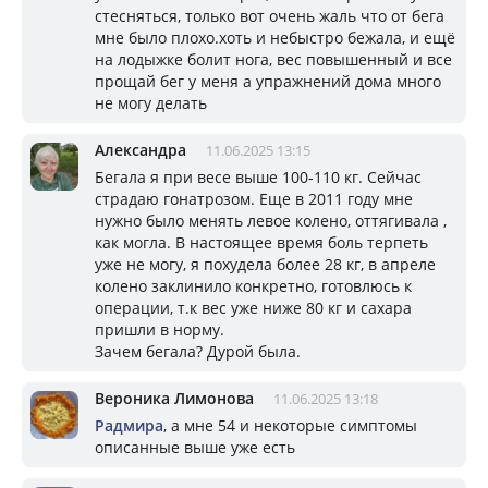
стесняться, только вот очень жаль что от бега
мне было плохо.хоть и небыстро бежала, и ещё
на лодыжке болит нога, вес повышенный и все
прощай бег у меня а упражнений дома много
не могу делать
Александра
11.06.2025 13:15
Бегала я при весе выше 100-110 кг. Сейчас
страдаю гонатрозом. Еще в 2011 году мне
нужно было менять левое колено, оттягивала ,
как могла. В настоящее время боль терпеть
уже не могу, я похудела более 28 кг, в апреле
колено заклинило конкретно, готовлюсь к
операции, т.к вес уже ниже 80 кг и сахара
пришли в норму.
Зачем бегала? Дурой была.
Вероника Лимонова
11.06.2025 13:18
Радмира
, а мне 54 и некоторые симптомы
описанные выше уже есть