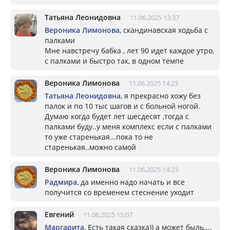
Татьяна Леонидовна
11.06.2025 13:37
Вероника Лимонова
, скандинавская ходьба с
палками
Мне навстречу бабка , лет 90 идет каждое утро,
с палками и быстро так, в одном темпе
Вероника Лимонова
11.06.2025 14:23
Татьяна Леонидовна
, я прекрасно хожу без
палок и по 10 тыс шагов и с больной ногой.
Думаю когда будет лет шесдесят ,тогда с
палками буду..у меня комплекс если с палками
то уже старенькая...пока то не
старенькая..можно самой
Вероника Лимонова
11.06.2025 14:23
Радмира
, да именно надо начать и все
получится со временем стеснение уходит
Евгений
11.06.2025 15:07
Маргарита
, Есть такая сказка)) а может быль....