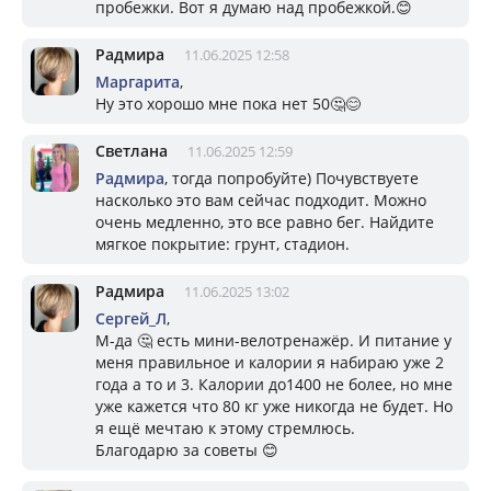
пробежки. Вот я думаю над пробежкой.😊
Радмира
11.06.2025 12:58
Маргарита
,
Ну это хорошо мне пока нет 50🤔😊
Светлана
11.06.2025 12:59
Радмира
, тогда попробуйте) Почувствуете
насколько это вам сейчас подходит. Можно
очень медленно, это все равно бег. Найдите
мягкое покрытие: грунт, стадион.
Радмира
11.06.2025 13:02
Сергей_Л
,
М-да 🤔 есть мини-велотренажёр. И питание у
меня правильное и калории я набираю уже 2
года а то и 3. Калории до1400 не более, но мне
уже кажется что 80 кг уже никогда не будет. Но
я ещё мечтаю к этому стремлюсь.
Благодарю за советы 😊