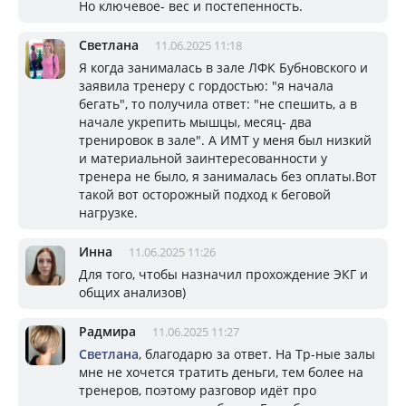
Но ключевое- вес и постепенность.
Светлана
11.06.2025 11:18
Я когда занималась в зале ЛФК Бубновского и
заявила тренеру с гордостью: "я начала
бегать", то получила ответ: "не спешить, а в
начале укрепить мышцы, месяц- два
тренировок в зале". А ИМТ у меня был низкий
и материальной заинтересованности у
тренера не было, я занималась без оплаты.Вот
такой вот осторожный подход к беговой
нагрузке.
Инна
11.06.2025 11:26
Для того, чтобы назначил прохождение ЭКГ и
общих анализов)
Радмира
11.06.2025 11:27
Светлана
, благодарю за ответ. На Тр-ные залы
мне не хочется тратить деньги, тем более на
тренеров, поэтому разговор идёт про