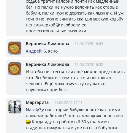
ходьба тратит калории почти как медленный
бег. Но палки не нужно волочить как старые
бабули, палки нужно держать как лыжник. И уж
точно не нужно считать скандинавскую ходьбу
пенсионеркой😬 изобрели ее
профессиональные лыжники.
Вероника Лимонова
11.06.2025 16:43
Андрей_Б
, ясно
Вероника Лимонова
11.06.2025 16:52
И чтобы не стесняться ещё можно представить
что. Вы бежите с кем то..а то и несколько
человек. Ещё можно музыку слушать в
наушниках при беге
Маргарита
11.06.2025 17:21
Nataly?
,у нас старые бабули знаете как этими
палками работают? ого-го, молодняк перегонят
Когда иду на работу в 6.30 утра мимо
стадиона, вижу как там уже во всю бабульки