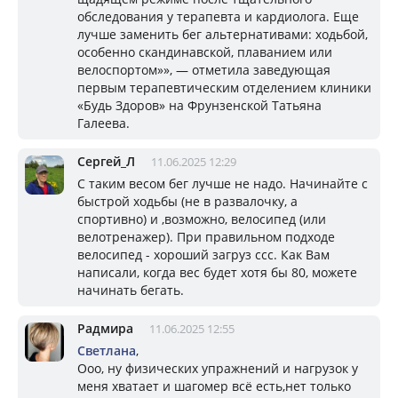
обследования у терапевта и кардиолога. Еще
лучше заменить бег альтернативами: ходьбой,
особенно скандинавской, плаванием или
велоспортом»», — отметила заведующая
первым терапевтическим отделением клиники
«Будь Здоров» на Фрунзенской Татьяна
Галеева.
Сергей_Л
11.06.2025 12:29
С таким весом бег лучше не надо. Начинайте с
быстрой ходьбы (не в развалочку, а
спортивно) и ,возможно, велосипед (или
велотренажер). При правильном подходе
велосипед - хороший загруз ссс. Как Вам
написали, когда вес будет хотя бы 80, можете
начинать бегать.
Радмира
11.06.2025 12:55
Светлана
,
Ооо, ну физических упражнений и нагрузок у
меня хватает и шагомер всё есть,нет только