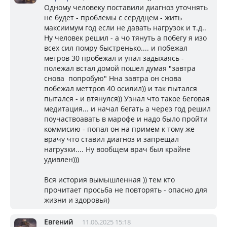
Одному человеку поставили диагноз уточнять
не будет - проблемы с серддцем - жить
максиимум год если не давать нагрузок и т.д..
Ну человек решил - а чо тянуть а побегу я изо
всех сил помру быстренько.... и побежал
метров 30 пробежал и упал задыхаясь -
полежал встал домой пошел думая "завтра
снова попробую" Нна завтра он снова
побежал меттров 40 осилил)) и так пытался
пытался - и втянулся)) Узнал что такое беговая
медитация... и начал бегать а через год решил
поучаствоавать в марофе и надо было пройти
коммисию - попал он на примем к тому же
врачу что ставил диагноз и запрещал
нагрузки.... Ну вообщем врач был крайне
удивлен)))
Вся история вымышленная )) тем кто
прочитает просьба не повторять - опасно для
жизни и здоровья)
Евгений
11.06.2025 15:18