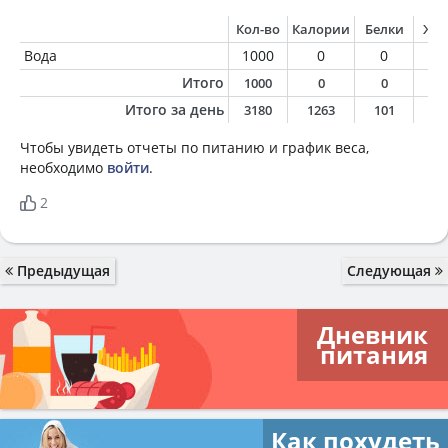
Кол-во
Калории
Белки
Жи
Вода
1000
0
0
0
Итого
1000
0
0
0
Итого за день
3180
1263
101
5
Чтобы увидеть отчеты по питанию и график веса,
необходимо
войти
.
2
Предыдущая
Следующая
Дневник
питания
Как похудеть