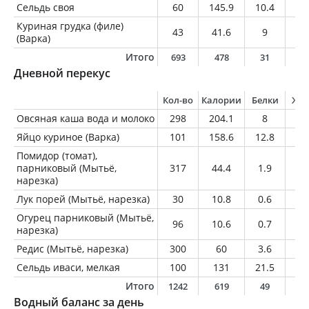
Сельдь своя
60
145.9
10.4
11
Куриная грудка (филе)
43
41.6
9
0.
(Варка)
Итого
693
478
31
2
Дневной перекус
Кол-во
Калории
Белки
Жи
Овсяная каша вода и молоко
298
204.1
8
4.
Яйцо куриное (Варка)
101
158.6
12.8
11
Помидор (томат),
парниковый (Мытьё,
317
44.4
1.9
0
нарезка)
Лук порей (Мытьё, нарезка)
30
10.8
0.6
0.
Огурец парниковый (Мытьё,
96
10.6
0.7
0.
нарезка)
Редис (Мытьё, нарезка)
300
60
3.6
0.
Сельдь иваси, мелкая
100
131
21.5
5
Итого
1242
619
49
2
Водный баланс за день