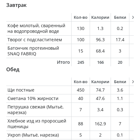
Завтрак
Кол-во
Калории
Белки
Жи
Кофе молотый, сваренный
130
1.3
0.2
0
на водопроводной воде
Творог с подсластителем
100
96.3
17.4
0.
Батончик протеиновый
15
68.4
3
4.
SNAQ FABRIQ
Итого
245
166
20
5
Обед
Кол-во
Калории
Белки
Жи
Щи постные
450
74.7
3.6
0.
Сметана 10% жирности
40
47.6
1.1
4
Петрушка свежая (Мытьё,
7
3.4
0.3
0
нарезка)
Хлебное изд из проросшей
88
162.9
7
7.
пшеницы
Укроп (Мытьё, нарезка)
5
2
0.1
0