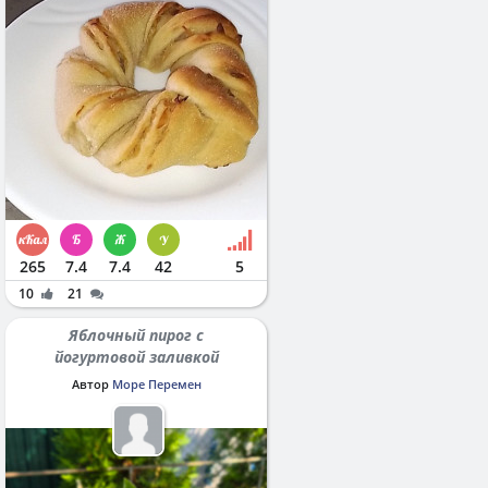
265
7.4
7.4
42
5
10
21
Яблочный пирог с
йогуртовой заливкой
Автор
Море Перемен