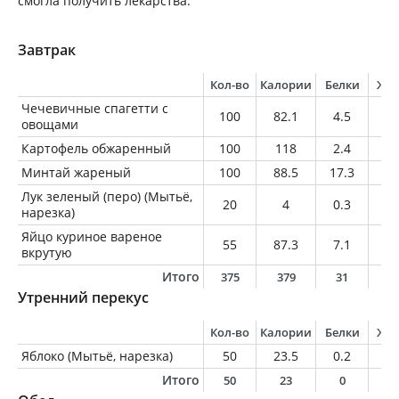
смогла получить лекарства.
Завтрак
Кол-во
Калории
Белки
Жи
Чечевичные спагетти с
100
82.1
4.5
2
овощами
Картофель обжаренный
100
118
2.4
3.
Минтай жареный
100
88.5
17.3
2
Лук зеленый (перо) (Мытьё,
20
4
0.3
0
нарезка)
Яйцо куриное вареное
55
87.3
7.1
6.
вкрутую
Итого
375
379
31
1
Утренний перекус
Кол-во
Калории
Белки
Жи
Яблоко (Мытьё, нарезка)
50
23.5
0.2
0.
Итого
50
23
0
0