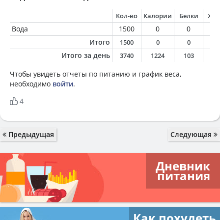
Кол-во
Калории
Белки
Жи
Вода
1500
0
0
0
Итого
1500
0
0
0
Итого за день
3740
1224
103
2
Чтобы увидеть отчеты по питанию и график веса,
необходимо
войти
.
4
Предыдущая
Следующая
Дневник
питания
Как похудеть