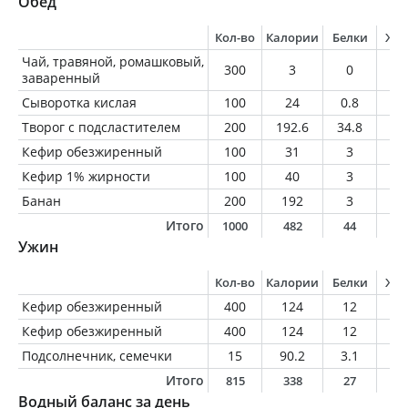
Обед
Кол-во
Калории
Белки
Жи
Чай, травяной, ромашковый,
300
3
0
0
заваренный
Сыворотка кислая
100
24
0.8
0.
Творог с подсластителем
200
192.6
34.8
1.
Кефир обезжиренный
100
31
3
0.
Кефир 1% жирности
100
40
3
1
Банан
200
192
3
1
Итого
1000
482
44
3
Ужин
Кол-во
Калории
Белки
Жи
Кефир обезжиренный
400
124
12
0.
Кефир обезжиренный
400
124
12
0.
Подсолнечник, семечки
15
90.2
3.1
7.
Итого
815
338
27
8
Водный баланс за день