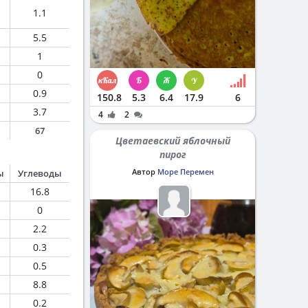
1.1
5.5
1
0
0.9
150.8
5.3
6.4
17.9
6
3.7
4
2
67
Цветаевский яблочный
пирог
Автор
Море Перемен
ы
Углеводы
16.8
0
2.2
0.3
0.5
8.8
0.2