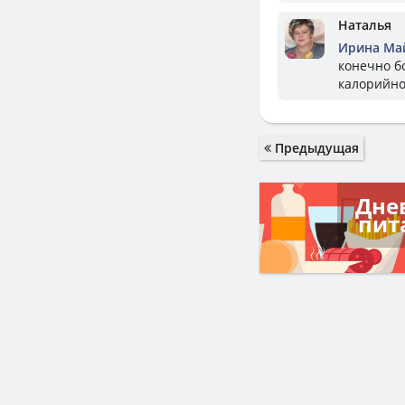
Наталья
Ирина Ма
конечно б
калорийно
Предыдущая
Дне
пит