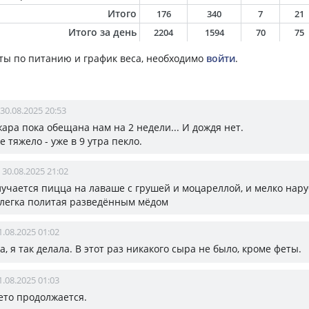
Итого
176
340
7
21
Итого за день
2204
1594
70
75
ты по питанию и график веса, необходимо
войти
.
30.08.2025 20:53
жара пока обещана нам на 2 недели... И дождя нет.
е тяжело - уже в 9 утра пекло.
30.08.2025 21:02
лучается пицца на лаваше с грушей и моцареллой, и мелко на
слегка политая разведённым мёдом
1.08.2025 01:02
да, я так делала. В этот раз никакого сыра не было, кроме феты.
1.08.2025 01:03
лето продолжается.