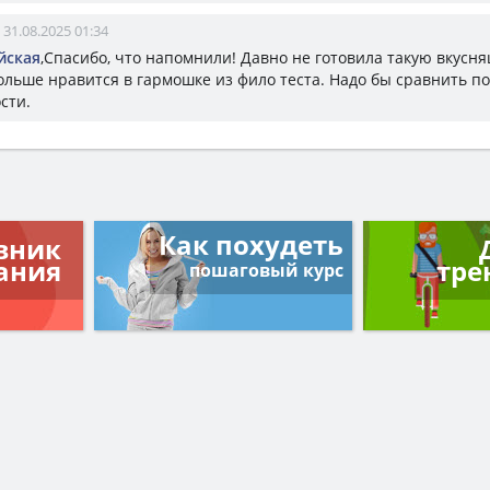
31.08.2025 01:34
йская
,Спасибо, что напомнили! Давно не готовила такую вкусня
ольше нравится в гармошке из фило теста. Надо бы сравнить по
сти.
Как похудеть
вник
ания
тре
пошаговый курс