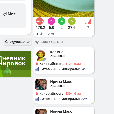
шку! Мне,
178.2
6.8
4
27.6
7
4
10
Следующая
Лучшие рационы
Карина
Дневник
2026-08-06
нировок
Калорийность:
1121 кКал
Витамины и минералы:
94%
Ирина Макс
2026-08-06
Калорийность:
1394 кКал
Витамины и минералы:
99%
Ирина Макс