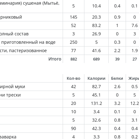
ламинария) сушеная (Мытьё,
5
10.4
0.4
0.1
парниковый
145
20.3
0.9
0
52
83.2
1
7.6
олный состав
3
26.9
0
3
 приготовленный на воде
250
5
0.3
0
сти, пастеризованное
77
41.6
2.2
1.9
Итого
882
689
39
27
Кол-во
Калории
Белки
Жир
дирной муки
42
82.7
2.6
0.5
ни трески
5
45.1
0
5
20
131.2
3.2
12.2
10
3.4
0.1
0
5
32.6
0.8
3.1
90
42.3
0.4
0.4
заварка
4
3.3
0.8
0.2