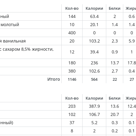
Кол-во
Калории
Белки
Жир
нный
144
63.4
2
0.6
 молотый
10
20.1
1.4
1.4
400
0
0
0
я ванильная
20
103.2
2.3
5.9
с сахаром 8,5% жирности,
12
39.4
0.9
1
180
236
13.7
17.8
380
102.6
2.7
0.4
Итого
1146
564
22
27
Кол-во
Калории
Белки
Жир
203
387.9
13.6
12.4
102
106.7
20.7
2
анный)
37
5.2
0.3
0.1
8
2
0.2
0.1