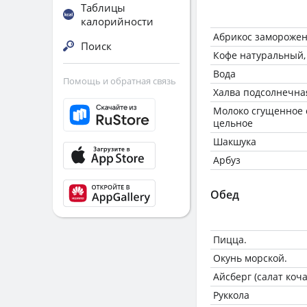
Таблицы
калорийности
Абрикос замороже
Поиск
Кофе натуральный,
Вода
Помощь и обратная связь
Халва подсолнечна
Молоко сгущенное 
цельное
Шакшука
Арбуз
Обед
Пицца.
Окунь морской.
Айсберг (салат коч
Руккола