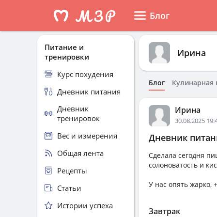
Блог
Питание и
Ирина
тренировки
Курс похудения
Блог
Кулинарная 
Дневник питания
Дневник
Ирина
тренировок
30.08.2025 19:
Вес и измерения
Дневник питани
Общая лента
Сделала сегодня пи
солоноватость и кис
Рецепты
У нас опять жарко, 
Статьи
Истории успеха
Завтрак