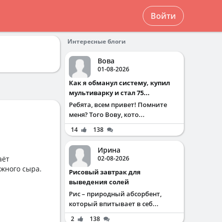
Войти
Интересные блоги
Вова
01-08-2026
Как я обманул систему, купил
мультиварку и стал 75...
Ребята, всем привет! Помните
меня? Того Вову, кото...
14
138
Ирина
аёт
02-08-2026
ужного сыра.
Рисовый завтрак для
выведения солей
Рис – природный абсорбент,
который впитывает в себ...
2
138