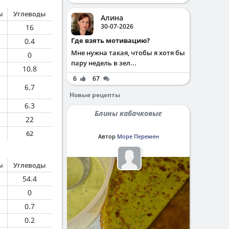
ы
Углеводы
Алина
30-07-2026
16
Где взять мотивацию?
0.4
Мне нужна такая, чтобы я хотя бы
0
пару недель в зел...
10.8
6
67
6.7
Новые рецепты
6.3
Блины кабачковые
22
62
Автор
Море Перемен
ы
Углеводы
54.4
0
0.7
0.2