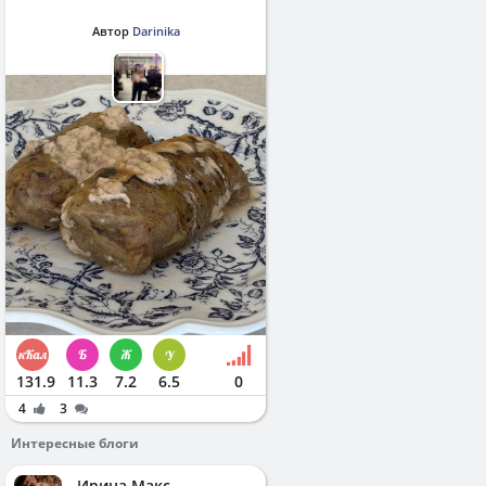
Автор
Darinika
131.9
11.3
7.2
6.5
0
4
3
Интересные блоги
Ирина Макс