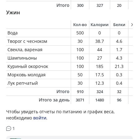
Итого
300
327
20
1
Ужин
Кол-во
Калории
Белки
Жи
Вода
500
0
0
0
Творог с чесноком
30
38.7
4.6
1.
Свекла, вареная
100
44
1.7
0.
Шампиньоны
100
27
4.3
1
Куриный окорочок
100
185
21.3
1
Морковь молодая
50
17.5
0.3
0.
Лук репчатый
30
12.3
0.4
0.
Итого
910
324
32
1
Итого за день
3071
1480
96
7
Чтобы увидеть отчеты по питанию и график веса,
необходимо
войти
.
1