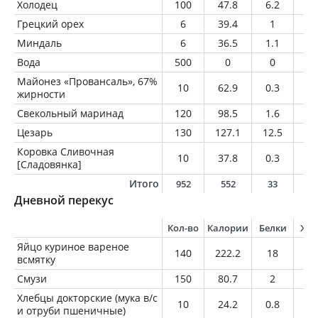
Холодец
100
47.8
6.2
2.
Грецкий орех
6
39.4
1
3.
Миндаль
6
36.5
1.1
3.
Вода
500
0
0
0
Майонез «Провансаль», 67%
10
62.9
0.3
6.
жирности
Свекольный маринад
120
98.5
1.6
4.
Цезарь
130
127.1
12.5
7
Коровка Сливочная
10
37.8
0.3
0.
[Сладовянка]
Итого
952
552
33
3
Дневной перекус
Кол-во
Калории
Белки
Жи
Яйцо куриное вареное
140
222.2
18
16
всмятку
Смузи
150
80.7
2
2.
Хлебцы докторские (мука в/с
10
24.2
0.8
0.
и отруби пшеничные)