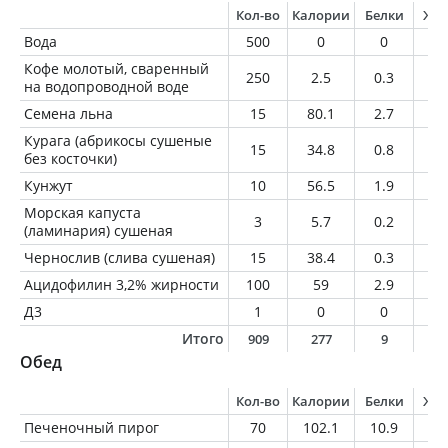
Кол-во
Калории
Белки
Жи
Вода
500
0
0
0
Кофе молотый, сваренный
250
2.5
0.3
0.
на водопроводной воде
Семена льна
15
80.1
2.7
6.
Курага (абрикосы сушеные
15
34.8
0.8
0
без косточки)
Кунжут
10
56.5
1.9
4.
Морская капуста
3
5.7
0.2
0
(ламинария) сушеная
Чернослив (слива сушеная)
15
38.4
0.3
0.
Ацидофилин 3,2% жирности
100
59
2.9
3.
Д3
1
0
0
0
Итого
909
277
9
1
Обед
Кол-во
Калории
Белки
Жи
Печеночный пирог
70
102.1
10.9
3.