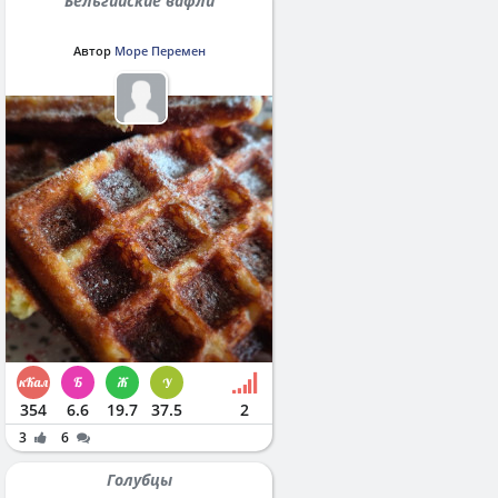
Бельгийские вафли
Автор
Море Перемен
354
6.6
19.7
37.5
2
3
6
Голубцы