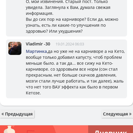
О, мои извинения. Старый пост. Только
увидела. Заглянула к Вам, думала свежая
информация.
Вы до сих пор на карниворе? Если да, можно
узнать, есть ли какие-то улучшения по
здоровью? Или ухудшения?
Vladimir -30
19.01.2024 06:03
Мартинка
,да но уже не на карниворе а на Кето,
вообще только добавил капусту, чтоб проблем
меньше было. а так да... все сижу на Кето-
карниворе. со здоровьем все норм (сон стал
прекрасным, нет больше скачков давления,
мозги стали лучше работать, и так далее), жаль
что нет того ВАУ эффекта как было в первом
Кетозе.
Предыдущая
Следующая
Дневник