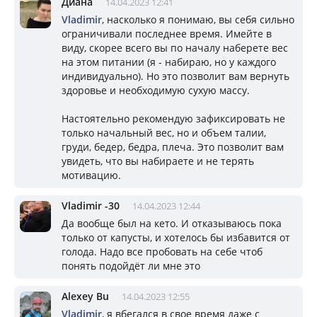
Диана
14.04.2023 12:41
Vladimir
, насколько я понимаю, вы себя сильно
ограничивали последнее время. Имейте в
виду, скорее всего вы по началу наберете вес
на этом питании (я - набираю, но у каждого
индивидуально). Но это позволит вам вернуть
здоровье и необходимую сухую массу.
Настоятельно рекомендую зафиксировать не
только начальный вес, но и объем талии,
груди, бедер, бедра, плеча. Это позволит вам
увидеть, что вы набираете и не терять
мотивацию.
Vladimir -30
14.04.2023 12:44
Да вообще был на кето. И отказываюсь пока
только от капусты, и хотелось бы избавится от
голода. Надо все пробовать на себе чтоб
понять подойдёт ли мне это
Alexey Bu
14.04.2023 12:55
Vladimir
, я вбегался в свое время даже с