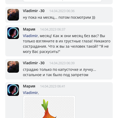
Vladimir -30
14.04.2023 06:36
ну пока на месяц... потом посмотрим )))
Мария
14.04.2023 06:37
Vladimir
, месяц! Как ж они месяц без вас? Вы
только взгляните в их грустные глаза! Никакого
сострадания. Что ж вы за человек такой? "Я не
могу Вас раскусить!"
Vladimir -30
14.04.2023 06:39
страдаю только по капусточке и лучку...
остальное и так было под запретом
Мария
14.04.2023 06:41
Vladimir
,