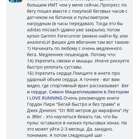
большим ИМТ чем у меня сейчас.Прогресс по
бегу пошел вместе с покупкой беговых часов с
датчиком на ботинок и пульсометром
нагрудным (в часы передавал). Тогда это бы
adidas micoach (давно уже закрыли), потом
купил Garmin Forerunner (можно найти бу, или
аналоги).И фишки для вбегания там вот таккие:
1) Начинать по любому с очень медленного
бега. Медленнее пешеходов. Потому что:
1А) Укрепить связки и мышцы. Иначе рискуете
быстро ухлопать суставы.
1Б) Укрепить сердце.Поищите в инете про
ударный объем сердца. А точнее - вот вам
видео, где спортивный врач рассказывает
Бег
и сердце. Симон Мацкеплишвили в Лектории
I LOVE RUNNING
.Очень рекомендую книги
Гордон Пири "Бегай быстро и без травм" и
Джек Дэниэлс "От 800 метров до марафона".Ну
и. Вбег - это научиться бежать так, что бы
пульс оставался в низких пульсовых зонах. На
это может уйти 2-3 месяца. Да, занудно,
понимаю. А потом следующий шаг -