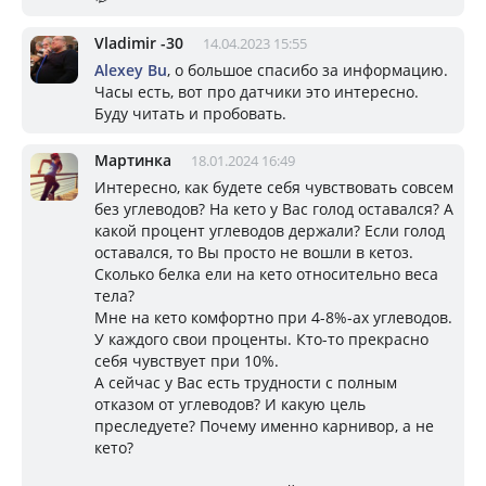
Vladimir -30
14.04.2023 15:55
Alexey Bu
, о большое спасибо за информацию.
Часы есть, вот про датчики это интересно.
Буду читать и пробовать.
Мартинка
18.01.2024 16:49
Интересно, как будете себя чувствовать совсем
без углеводов? На кето у Вас голод оставался? А
какой процент углеводов держали? Если голод
оставался, то Вы просто не вошли в кетоз.
Сколько белка ели на кето относительно веса
тела?
Мне на кето комфортно при 4-8%-ах углеводов.
У каждого свои проценты. Кто-то прекрасно
себя чувствует при 10%.
А сейчас у Вас есть трудности с полным
отказом от углеводов? И какую цель
преследуете? Почему именно карнивор, а не
кето?