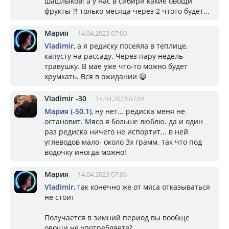
шашлыков! а у нас в сибири какие овощи
фрукты ?! только месяца через 2 чтото будет...
Мария
14.04.2023 07:00
Vladimir
, а я редиску посеяла в теплице,
капусту на рассаду. Через пару недель
травушку. В мае уже что-то можно будет
хрумкать. Вся в ожидании 😀
Vladimir -30
14.04.2023 07:04
Мария (-50.1)
, ну нет... редиска меня не
остановит. Мясо я больше люблю. да и один
раз редиска ничего не испортит... в ней
углеводов мало- около 3х грамм. так что под
водочку иногда можно!
Мария
14.04.2023 07:06
Vladimir
, так конечно же от мяса отказываться
не стоит
Получается в зимний период вы вообще
овощи не употребляете?