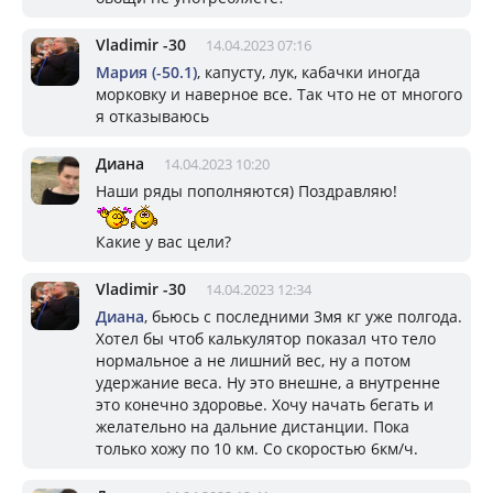
Vladimir -30
14.04.2023 07:16
Мария (-50.1)
, капусту, лук, кабачки иногда
морковку и наверное все. Так что не от многого
я отказываюсь
Диана
14.04.2023 10:20
Наши ряды пополняются) Поздравляю!
Какие у вас цели?
Vladimir -30
14.04.2023 12:34
Диана
, бьюсь с последними 3мя кг уже полгода.
Хотел бы чтоб калькулятор показал что тело
нормальное а не лишний вес, ну а потом
удержание веса. Ну это внешне, а внутренне
это конечно здоровье. Хочу начать бегать и
желательно на дальние дистанции. Пока
только хожу по 10 км. Со скоростью 6км/ч.