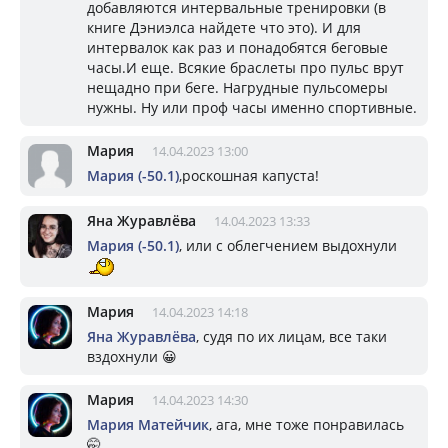
добавляются интервальные тренировки (в
книге Дэниэлса найдете что это). И для
интервалок как раз и понадобятся беговые
часы.И еще. Всякие браслеты про пульс врут
нещадно при беге. Нагрудные пульсомеры
нужны. Ну или проф часы именно спортивные.
Мария
14.04.2023 13:00
Мария (-50.1)
,роскошная капуста!
Яна Журавлёва
14.04.2023 13:33
Мария (-50.1)
, или с облегчением выдохнули
Мария
14.04.2023 14:18
Яна Журавлёва
, судя по их лицам, все таки
вздохнули 😀
Мария
14.04.2023 14:30
Мария Матейчик
, ага, мне тоже понравилась
🤭