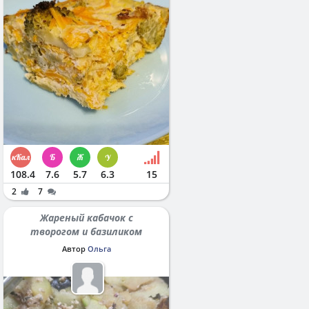
108.4
7.6
5.7
6.3
15
2
7
Жареный кабачок с
творогом и базиликом
Автор
Ольга