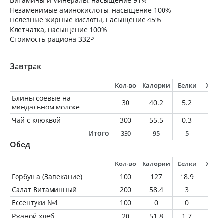
Витамины и минералы, насыщение 91%
Незаменимые аминокислоты, насыщение 100%
Полезные жирные кислоты, насыщение 45%
Клетчатка, насыщение 100%
Стоимость рациона 332Р
Завтрак
Кол-во
Калории
Белки
Жи
Блины соевые на
30
40.2
5.2
0.
миндальном молоке
Чай с клюквой
300
55.5
0.3
0
Итого
330
95
5
0
Обед
Кол-во
Калории
Белки
Жи
Горбуша (Запекание)
100
127
18.9
5.
Салат Витаминный
200
58.4
3
0.
Ессентуки №4
100
0
0
0
Ржаной хлеб
20
51.8
1.7
0.