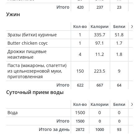
Итого
420
237
23
6
Ужин
Кол-во
Калории
Белки
Жи
Зразы (битки) куриные
1
335.7
51.8
11
Butter chicken соус
1
97.1
1.7
7.
Дрожжи пищевые
4
11.2
1.8
0.
неактивные
Паста (макароны, спагетти)
из цельнозерновой муки,
150
223.5
9
2.
приготовленная
Итого
622
667
64
2
Суточный прием воды
Кол-во
Калории
Белки
Жи
Вода
1500
0
0
0
Итого
1500
0
0
0
Итого за день
2872
1000
93
2