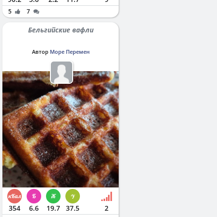
5
7
Бельгийские вафли
Автор
Море Перемен
354
6.6
19.7
37.5
2