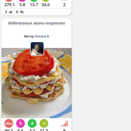
279.1
3.8
13.7
34.6
2
3
0
Кабачковые мини-тортики
Автор
Оксана Б
90.2
5.6
2.2
11.7
9