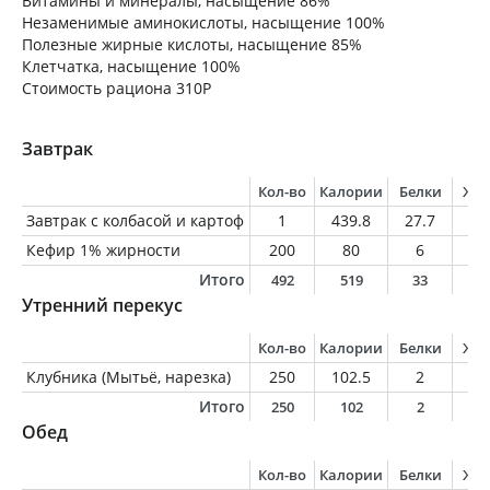
Витамины и минералы, насыщение 86%
Незаменимые аминокислоты, насыщение 100%
Полезные жирные кислоты, насыщение 85%
Клетчатка, насыщение 100%
Стоимость рациона 310Р
Завтрак
Кол-во
Калории
Белки
Жи
Завтрак с колбасой и картоф
1
439.8
27.7
22
Кефир 1% жирности
200
80
6
2
Итого
492
519
33
2
Утренний перекус
Кол-во
Калории
Белки
Жи
Клубника (Мытьё, нарезка)
250
102.5
2
1
Итого
250
102
2
1
Обед
Кол-во
Калории
Белки
Жи