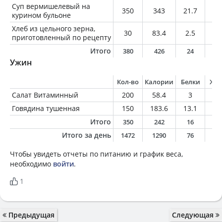
Суп вермишелевый на
350
343
21.7
14
курином бульоне
Хлеб из цельного зерна,
30
83.4
2.5
1.
приготовленный по рецепту
Итого
380
426
24
1
Ужин
Кол-во
Калории
Белки
Жи
Салат Витаминный
200
58.4
3
0.
Говядина тушенная
150
183.6
13.1
10
Итого
350
242
16
1
Итого за день
1472
1290
76
5
Чтобы увидеть отчеты по питанию и график веса,
необходимо
войти
.
1
Предыдущая
Следующая