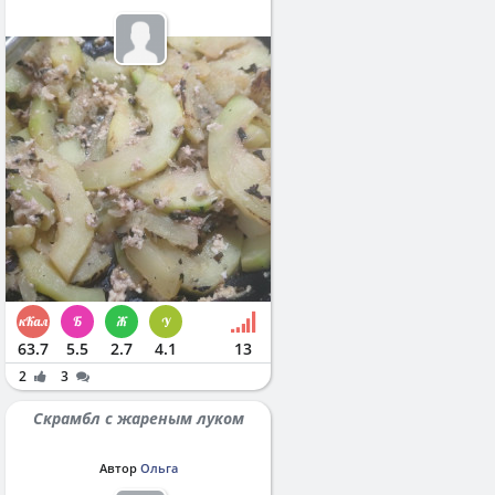
63.7
5.5
2.7
4.1
13
2
3
Скрамбл с жареным луком
Автор
Ольга