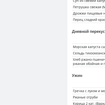
Суп из свежей капу
Петрушка свежая (М
Дрожжи пищевые н
Перец сладкий кра
Дневной перекус
Морская капуста са
Сельдь тихоокеанс
Хлеб ржано-пшенич
ржаная обойная и 
Ужин
Гречка с луком и м
Ржаные отруби
Курица 2 кат. (Варк