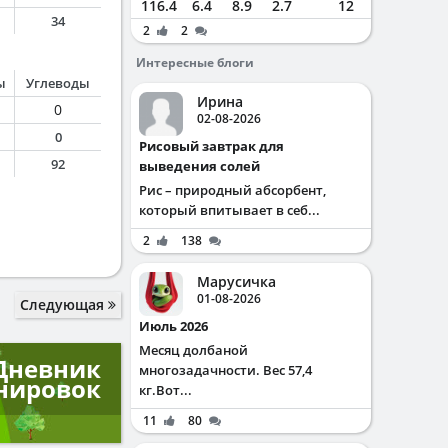
116.4
6.4
8.9
2.7
12
34
2
2
Интересные блоги
ы
Углеводы
Ирина
0
02-08-2026
0
Рисовый завтрак для
92
выведения солей
Рис – природный абсорбент,
который впитывает в себ...
2
138
Марусичка
01-08-2026
Следующая
Июль 2026
Месяц долбаной
Дневник
многозадачности. Вес 57,4
нировок
кг.Вот...
11
80