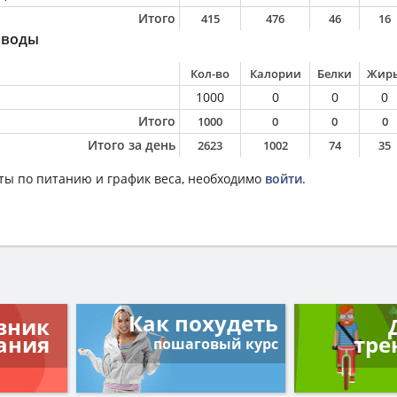
Итого
415
476
46
16
 воды
Кол-во
Калории
Белки
Жир
1000
0
0
0
Итого
1000
0
0
0
Итого за день
2623
1002
74
35
ты по питанию и график веса, необходимо
войти
.
Как похудеть
вник
ания
тре
пошаговый курс