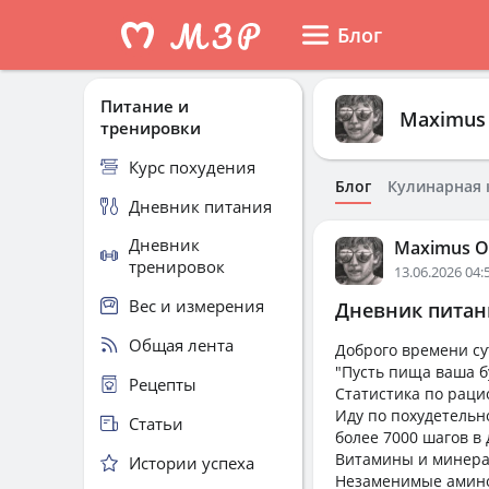
Блог
Питание и
Maximus 
тренировки
Курс похудения
Блог
Кулинарная 
Дневник питания
Дневник
Maximus O
тренировок
13.06.2026 04:
Вес и измерения
Дневник питани
Общая лента
Доброго времени с
"Пусть пища ваша б
Рецепты
Статистика по раци
Иду по похудетельн
Статьи
более 7000 шагов в 
Витамины и минера
Истории успеха
Незаменимые амин