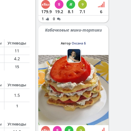
179.9
19.2
8.1
7.1
6
1
0
Кабачковые мини-тортики
ы
Углеводы
Автор
Оксана Б
11
4.2
15
ы
Углеводы
1.5
1
ы
Углеводы