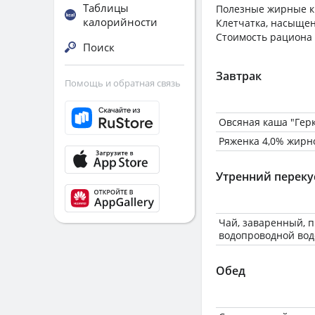
Таблицы
Полезные жирные к
калорийности
Клетчатка, насыще
Стоимость рациона 
Поиск
Завтрак
Помощь и обратная связь
Овсяная каша "Герк
Ряженка 4,0% жирн
Утренний переку
Чай, заваренный, 
водопроводной вод
Обед