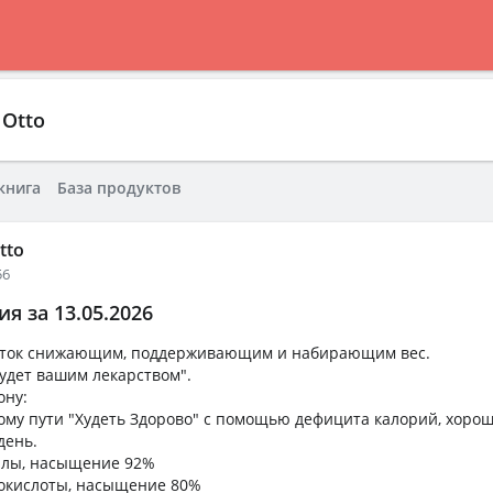
Otto
книга
База продуктов
tto
56
я за 13.05.2026
уток снижающим, поддерживающим и набирающим вес.
удет вашим лекарством".
ону:
ому пути "Худеть Здорово" с помощью дефицита калорий, хорош
день.
лы, насыщение 92%
окислоты, насыщение 80%