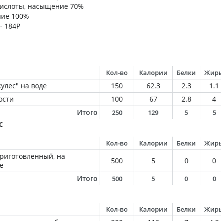
ислоты, насыщение 70%
ние 100%
- 184Р
Кол-во
Калории
Белки
Жир
улес" на воде
150
62.3
2.3
1.1
ости
100
67
2.8
4
Итого
250
129
5
5
с
Кол-во
Калории
Белки
Жир
приготовленный, на
500
5
0
0
е
Итого
500
5
0
0
Кол-во
Калории
Белки
Жир