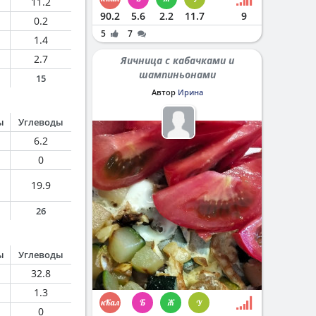
11.2
90.2
5.6
2.2
11.7
9
0.2
5
7
1.4
2.7
Яичница с кабачками и
шампиньонами
15
Автор
Ирина
ы
Углеводы
6.2
0
19.9
26
ы
Углеводы
32.8
1.3
0