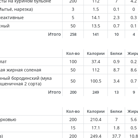
сты на курином бульоне
200
112
7
4.2
ытьё, нарезка)
3
1.5
0.1
0
еактивные
5
14.1
2.3
0.3
сный
50
13.5
0.7
0.1
Итого
258
141
10
4
Кол-во
Калории
Белки
Жир
лат
100
37.4
0.9
0.2
кая жирная соленая
50
112
8.7
8.6
ный бородинский (мука
50
100.5
3.4
0.7
пшеничная 2 сорта)
Итого
200
249
13
9
Кол-во
Калории
Белки
Жир
орковью
200
210.4
7
5.6
15
17.1
1.8
0.5
а)
200
249.4
37.7
10.8