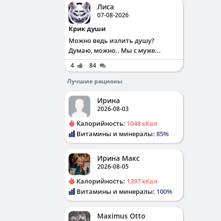
Лиса
07-08-2026
Крик души
Можно ведь излить душу?
Думаю, можно.. Мы с муже...
4
84
Лучшие рационы
Ирина
2026-08-03
Калорийность:
1048 кКал
Витамины и минералы:
85%
Ирина Макс
2026-08-05
Калорийность:
1397 кКал
Витамины и минералы:
100%
Maximus Otto