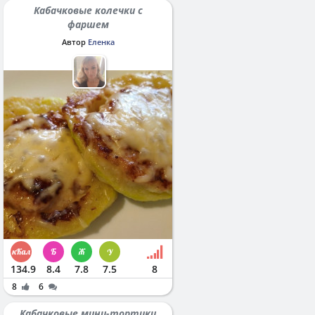
Кабачковые колечки с
фаршем
Автор
Еленка
134.9
8.4
7.8
7.5
8
8
6
Кабачковые мини-тортики