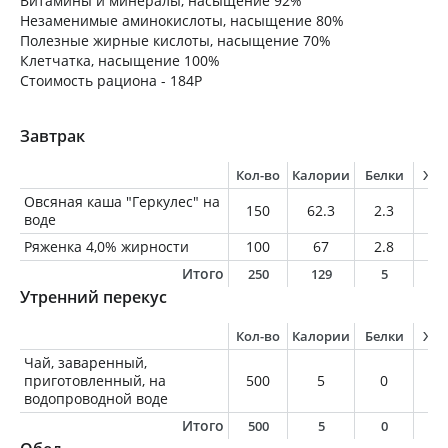
Витамины и минералы, насыщение 92%
Незаменимые аминокислоты, насыщение 80%
Полезные жирные кислоты, насыщение 70%
Клетчатка, насыщение 100%
Стоимость рациона - 184Р
Завтрак
Кол-во
Калории
Белки
Жи
Овсяная каша "Геркулес" на
150
62.3
2.3
1.
воде
Ряженка 4,0% жирности
100
67
2.8
4
Итого
250
129
5
5
Утренний перекус
Кол-во
Калории
Белки
Жи
Чай, заваренный,
приготовленный, на
500
5
0
0
водопроводной воде
Итого
500
5
0
0