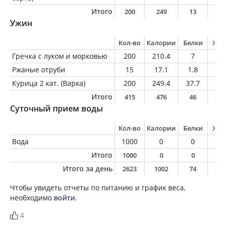
Итого
200
249
13
9
Ужин
Кол-во
Калории
Белки
Жи
Гречка с луком и морковью
200
210.4
7
5.
Ржаные отруби
15
17.1
1.8
0.
Курица 2 кат. (Варка)
200
249.4
37.7
10
Итого
415
476
46
1
Суточный прием воды
Кол-во
Калории
Белки
Жи
Вода
1000
0
0
0
Итого
1000
0
0
0
Итого за день
2623
1002
74
3
Чтобы увидеть отчеты по питанию и график веса,
необходимо
войти
.
4