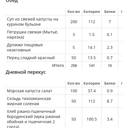
Обед
Кол-во
Калории
Белки
Жи
Суп из свежей капусты на
200
112
7
4.
курином бульоне
Петрушка свежая (Мытьё,
3
1.5
0.1
0
нарезка)
Дрожжи пищевые
5
14.1
2.3
0.
неактивные
Перец сладкий красный
50
13.5
0.7
0.
Итого
258
141
10
4
Дневной перекус
Кол-во
Калории
Белки
Жи
Морская капуста салат
100
37.4
0.9
0.
Сельдь тихоокеанская
50
112
8.7
8.
жирная соленая
Хлеб ржано-пшеничный
бородинский (мука ржаная
50
100.5
3.4
0.
обойная и пшеничная 2
сорта)