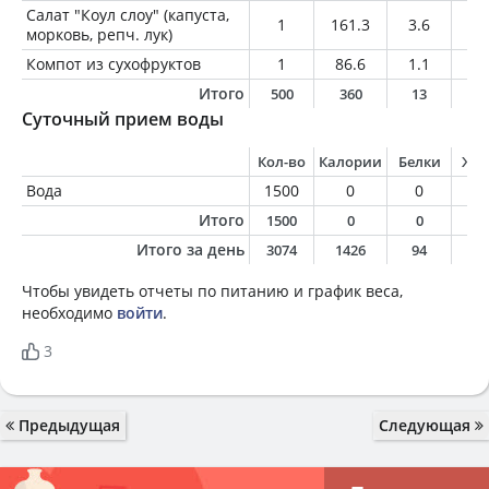
Салат "Коул слоу" (капуста,
1
161.3
3.6
10
морковь, репч. лук)
Компот из сухофруктов
1
86.6
1.1
0.
Итого
500
360
13
1
Суточный прием воды
Кол-во
Калории
Белки
Жи
Вода
1500
0
0
0
Итого
1500
0
0
0
Итого за день
3074
1426
94
5
Чтобы увидеть отчеты по питанию и график веса,
необходимо
войти
.
3
Предыдущая
Следующая