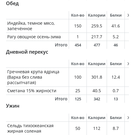
Обед
Кол-во
Калории
Белки
Жи
Индейка, темное мясо,
150
259.5
41.6
9.
запечённое
Рагу овощное осень-зима
1
217.7
5.2
8.
Итого
454
477
46
1
Дневной перекус
Кол-во
Калории
Белки
Жи
Гречневая крупа ядрица
(Варка без слива
100
301.8
12.4
3.
рассыпчатая)
Сметана 15% жирности
25
40.5
0.7
3.
Итого
125
342
13
7
Ужин
Кол-во
Калории
Белки
Жи
Сельдь тихоокеанская
50
112
8.7
8.
жирная соленая