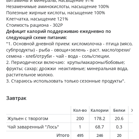
Витамины и минералы, насыщение 91%
Незаменимые аминокислоты, насыщение 100%
Полезные жирные кислоты, насыщение 100%
Клетчатка, насыщение 121%
Стоимость рациона - 302Р
Дефицит калорий поддерживаю ежедневно по
следующей схеме питания:
"1. Основной дневной прием: кисломолочка - птица (мясо,
субпродукты) - рыба - овощи+зелень - раст. масло/орехи/
семена - хлеб/отруби - чай - вода - соль/специи.
2. Периодически включаю: крупы/макароны/бобовые;
фрукты; сахар; дрожжи неактивные; минеральная вода,
растительное молоко.
3. Стараюсь использовать только сезонные продукты".
Завтрак
Кол-во
Калории
Белки
Жи
Жульен с творогом
200
178.2
20.6
7.
Чай заваренный "Лось"
1
68.7
0.3
1.
Итого
495
246
20
9