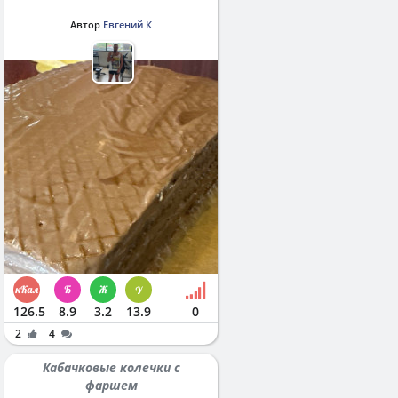
Автор
Евгений К
126.5
8.9
3.2
13.9
0
2
4
Кабачковые колечки с
фаршем