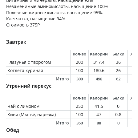
Витамины и минералы, насыщение 92%
Незаменимые аминокислоты, насыщение 100%
Полезные жирные кислоты, насыщение 95%.
Клетчатка, насыщение 94%
Стоимость 375Р
Завтрак
Кол-во
Калории
Белки
Жи
Глазунья с творогом
200
317.4
36
1
Котлета куриная
100
180.6
26
7.
Итого
300
498
62
2
Утренний перекус
Кол-во
Калории
Белки
Жи
Чай с лимоном
250
41.5
0
0
Киви (Мытьё, нарезка)
100
47
0.8
0.
Итого
350
88
0
0
Обед