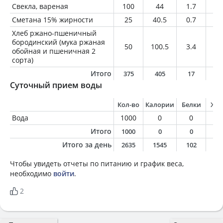
Свекла, вареная
100
44
1.7
0.
Сметана 15% жирности
25
40.5
0.7
3.
Хлеб ржано-пшеничный
бородинский (мука ржаная
50
100.5
3.4
0.
обойная и пшеничная 2
сорта)
Итого
375
405
17
1
Суточный прием воды
Кол-во
Калории
Белки
Жи
Вода
1000
0
0
0
Итого
1000
0
0
0
Итого за день
2635
1545
102
6
Чтобы увидеть отчеты по питанию и график веса,
необходимо
войти
.
2