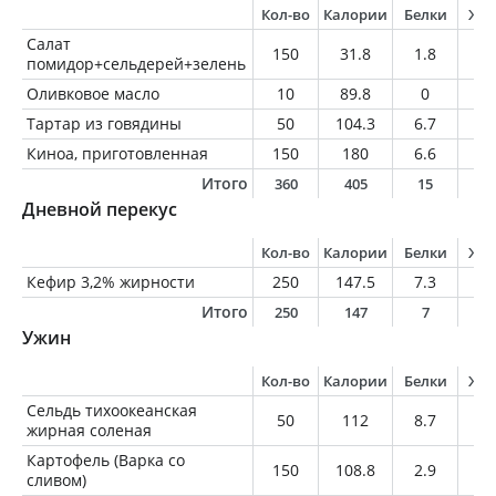
Кол-во
Калории
Белки
Жи
Салат
150
31.8
1.8
0.
помидор+сельдерей+зелень
Оливковое масло
10
89.8
0
1
Тартар из говядины
50
104.3
6.7
8
Киноа, приготовленная
150
180
6.6
2.
Итого
360
405
15
2
Дневной перекус
Кол-во
Калории
Белки
Жи
Кефир 3,2% жирности
250
147.5
7.3
8
Итого
250
147
7
8
Ужин
Кол-во
Калории
Белки
Жи
Сельдь тихоокеанская
50
112
8.7
8.
жирная соленая
Картофель (Варка со
150
108.8
2.9
0.
сливом)