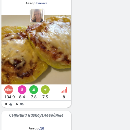
Автор
Еленка
134.9
8.4
7.8
7.5
8
8
6
Сырники низкоуглеводные
Автор
ДД