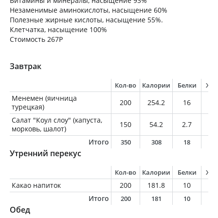
Витамины и минералы, насыщение 93%
Незаменимые аминокислоты, насыщение 60%
Полезные жирные кислоты, насыщение 55%.
Клетчатка, насыщение 100%
Стоимость 267Р
Завтрак
Кол-во
Калории
Белки
Жи
Менемен (яичница
200
254.2
16
18
турецкая)
Салат "Коул слоу" (капуста,
150
54.2
2.7
0.
морковь, шалот)
Итого
350
308
18
1
Утренний перекус
Кол-во
Калории
Белки
Жи
Какао напиток
200
181.8
10
8.
Итого
200
181
10
8
Обед