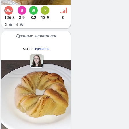
126.5
8.9
3.2
13.9
0
2
4
Луковые завиточки
Автор
Гермиона