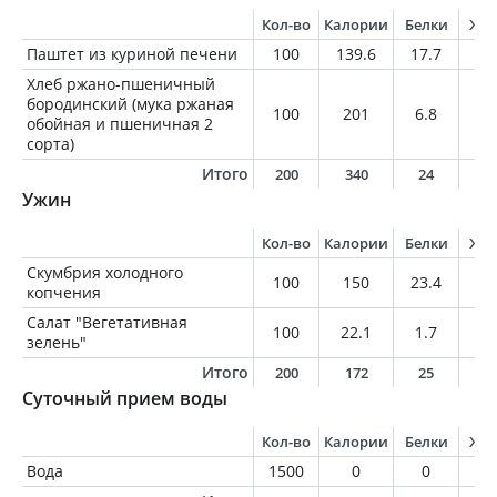
Кол-во
Калории
Белки
Жи
Паштет из куриной печени
100
139.6
17.7
6.
Хлеб ржано-пшеничный
бородинский (мука ржаная
100
201
6.8
1.
обойная и пшеничная 2
сорта)
Итого
200
340
24
7
Ужин
Кол-во
Калории
Белки
Жи
Скумбрия холодного
100
150
23.4
6.
копчения
Салат "Вегетативная
100
22.1
1.7
0.
зелень"
Итого
200
172
25
6
Суточный прием воды
Кол-во
Калории
Белки
Жи
Вода
1500
0
0
0