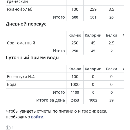
греческий
Ржаной хлеб
100
259
8.5
3.
Итого
500
501
26
4
Дневной перекус
Кол-во
Калории
Белки
Жи
Сок томатный
250
45
2.5
0.
Итого
250
45
2
0
Суточный прием воды
Кол-во
Калории
Белки
Жи
Ессентуки №4
100
0
0
0
Вода
1000
0
0
0
Итого
1100
0
0
0
Итого за день
2453
1002
39
2
Чтобы увидеть отчеты по питанию и график веса,
необходимо
войти
.
1