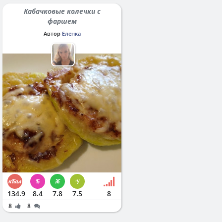
Кабачковые колечки с
фаршем
Автор
Еленка
134.9
8.4
7.8
7.5
8
8
8