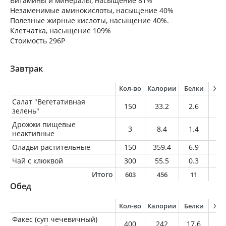
Витамины и минералы, насыщение 81%
Незаменимые аминокислоты, насыщение 40%
Полезные жирные кислоты, насыщение 40%.
Клетчатка, насыщение 109%
Стоимость 296Р
Завтрак
Кол-во
Калории
Белки
Жи
Салат "Вегетативная
150
33.2
2.6
0.
зелень"
Дрожжи пищевые
3
8.4
1.4
0.
неактивные
Оладьи растительные
150
359.4
6.9
24
Чай с клюквой
300
55.5
0.3
0
Итого
603
456
11
2
Обед
Кол-во
Калории
Белки
Жи
Факес (суп чечевичный)
400
242
17.6
1.