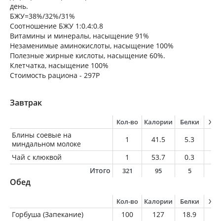
день.
БЖУ=38%/32%/31%
Соотношение БЖУ 1:0.4:0.8
Витамины и минералы, насыщение 91%
Незаменимые аминокислоты, насыщение 100%
Полезные жирные кислоты, насыщение 60%.
Клетчатка, насыщение 100%
Стоимость рациона - 297Р
Завтрак
Кол-во
Калории
Белки
Жи
Блины соевые на
1
41.5
5.3
0.
миндальном молоке
Чай с клюквой
1
53.7
0.3
0
Итого
321
95
5
0
Обед
Кол-во
Калории
Белки
Жи
Горбуша (Запекание)
100
127
18.9
5.