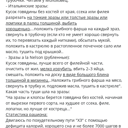
трубочки. Читаем у Молоховец:
- Итальянские зразы:
Кусок говядины без костей от края, ссека или филея
разрезать
на тонкие зразы или толстые зразы или
ломтики в палец толщиной, выбить
хорошенько
,...положить грибного фарша на каждый зраз,
свернуть в трубочку (если кто не умеет хорошо свернуть
их, то перевязать каждый нитками), обсыпать мукой,
положить в кастрюлю в растопленное почечное сало или
масло, тушить под крышкой..
- Зразы а la Nelson (рубленные):
Кусок говядины, лучше всего от филейной части,
очистить от жил,
мелко изрубить
, вбить 2–3 яйца,
смешать, положить на доску
в виде
большого блина
толщиной в мизинец.
..Наложить грибного фарша на мясо,
свернуть в трубку и, подложив масла, тушить в кастрюле".
Какая часть туши шла на зразы:
"На зразы и клопсы берется говядина без костей, начиная
от вырезки первого сорта, на худшее от ссека, филе,
лопатки, но лучше от костреца..."
Статистика рациона:
Двигаюсь по похудетельному пути "ХЗ" с помощью
дефицита калорий, хорошего сна и не более 7000 шагов в