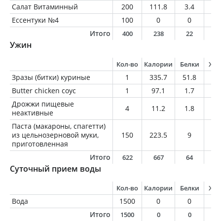
Салат Витаминный
200
111.8
3.4
6.
Ессентуки №4
100
0
0
0
Итого
400
238
22
1
Ужин
Кол-во
Калории
Белки
Жи
Зразы (битки) куриные
1
335.7
51.8
11
Butter chicken соус
1
97.1
1.7
7.
Дрожжи пищевые
4
11.2
1.8
0.
неактивные
Паста (макароны, спагетти)
из цельнозерновой муки,
150
223.5
9
2.
приготовленная
Итого
622
667
64
2
Суточный прием воды
Кол-во
Калории
Белки
Жи
Вода
1500
0
0
0
Итого
1500
0
0
0