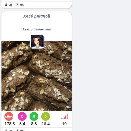
4
2
Хлеб ржаной
Автор
Валентина
178.3
8.4
8.8
16.4
10
4
4