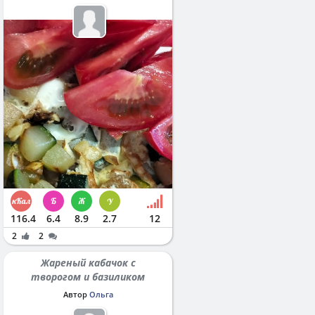
116.4
6.4
8.9
2.7
12
2
2
Жареный кабачок с
творогом и базиликом
Автор
Ольга