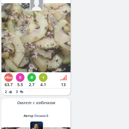
63.7
5.5
2.7
4.1
13
2
3
Омлет с кабачком
Автор
Оксана Б