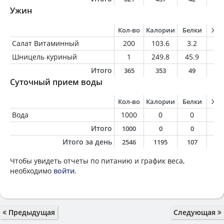
Ужин
Кол-во
Калории
Белки
Жи
Салат Витаминный
200
103.6
3.2
5.
Шницель куриный
1
249.8
45.9
3.
Итого
365
353
49
9
Суточный прием воды
Кол-во
Калории
Белки
Жи
Вода
1000
0
0
0
Итого
1000
0
0
0
Итого за день
2546
1195
107
2
Чтобы увидеть отчеты по питанию и график веса,
необходимо
войти
.
Предыдущая
Следующая