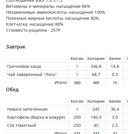
Соотношение БЖУ 1:0.3:1.2
Витамины и минералы, насыщение 86%
Незаменимые аминокислоты, насыщение 100%
Полезные жирные кислоты, насыщение 80%.
Клетчатка, насыщение 88%
Стоимость рациона - 257Р
Завтрак
Кол-во
Калории
Белки
Жи
Гречневая каша
1
336.8
14.8
9
Чай заваренный "Лось"
1
68.7
0.3
1.
Итого
560
405
15
1
Обед
Кол-во
Калории
Белки
Жи
Навага запечённая
1
245
36.4
8
Картофель (Варка в кожуре)
200
146.9
3.9
0.
Сок томатный
250
45
2.5
0.
Итого
621
437
42
9