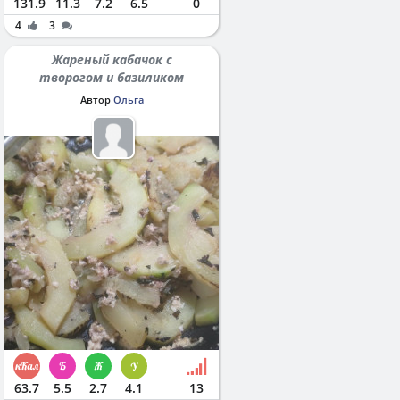
131.9
11.3
7.2
6.5
0
4
3
Жареный кабачок с
творогом и базиликом
Автор
Ольга
63.7
5.5
2.7
4.1
13