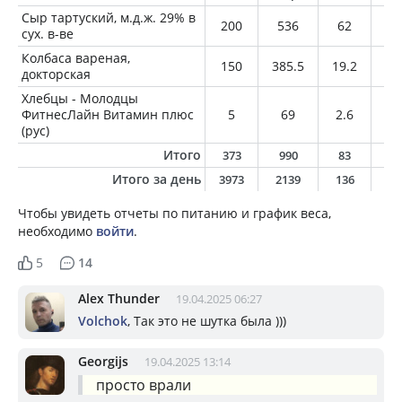
Сыр тартуский, м.д.ж. 29% в
200
536
62
30
сух. в-ве
Колбаса вареная,
150
385.5
19.2
33
докторская
Хлебцы - Молодцы
ФитнесЛайн Витамин плюс
5
69
2.6
0.
(рус)
Итого
373
990
83
6
Итого за день
3973
2139
136
9
Чтобы увидеть отчеты по питанию и график веса,
необходимо
войти
.
5
14
Alex Thunder
19.04.2025 06:27
Volchok
, Так это не шутка была )))
Georgijs
19.04.2025 13:14
просто врали