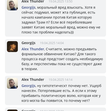
Alex Thunder
19.04.2025 13:50
Georgijs
, моральный вред взыскать. Хотя я
сейчас подумал, может жта публиция, есть
начало кампании против Китая которую
задумал Трам п? Если всё переболевшие
заявят Китаю моральный вред, можно ему не
плохо так проблем наделать)))
Georgijs
19.04.2025 14:04
Alex Thunder
, Считаете, можно предъявить
формальное обвинение Китаю? Для такого
процесса ещё предстоит создать необходимую
базу, и перспективы пока не существуют даже
в теории.
Alex Thunder
19.04.2025 14:14
Georgijs
, ну гипотетическт почему нет. Ущерб
нанесён. Потерпевшие есть. А если к этому
прибавить политическую волю, которая кое у
кого могла бы появится, то почему нет?