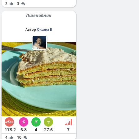
2
3
Пшеноблин
Автор
Оксана Б
178.2
6.8
4
27.6
7
4
10