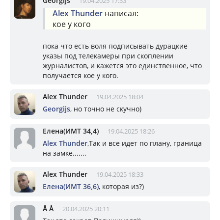
Georgijs
19.04.2025 17:33
Alex Thunder
написал:
кое у кого
пока что есть воля подписывать дурацкие
указы под телекамеры при скоплении
журналистов, и кажется это единственное, что
получается кое у кого.
Alex Thunder
19.04.2025 18:04
Georgijs
, но точно не скучно)
Елена(ИМТ 34,4)
19.04.2025 18:26
Alex Thunder
,Так и все идет по плану, граница
на замке.......
Alex Thunder
19.04.2025 18:33
Елена(ИМТ 36,6)
, которая из?)
Å Å
20.04.2025 20:11