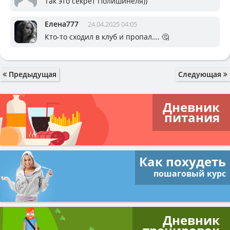
Так это секрет Полишинеля))
Елена777
24.04.2025 04:05
Кто-то сходил в клуб и пропал…. 🤔
Предыдущая
Следующая
Дневник
питания
Как похудеть
пошаговый курс
Дневник