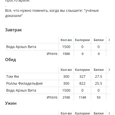
просто врали.
.
Всё, что нужно помнить, когда вы слышите: "учёные
доказали"
Завтрак
Кол-во
Калории
Белки
Жи
Вода Архыз Вита
1500
0
0
0
Итого
1500
0
0
0
Обед
Кол-во
Калории
Белки
Жи
Том Ям
300
327
27.5
1
Роллы Филадельфия
300
822
25.5
13
Вода Архыз Вита
1500
0
0
0
Итого
2100
1149
53
3
Ужин
Кол-во
Калории
Белки
Жи