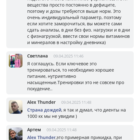
вещества просто постоянно в дефиците,
поэтому и дозы требуются выше норм. Это
очень индивидуальный параметр, поэтому
если хотите заморочиться, вы можете сами
сдать анализы, в дни без физ. нагрузки и в дни
с физнагрузкой, ввести свои нормы витаминов
и минералов в настройку дневника)
Светлана
09.04.2025 11:46
Я соглашусь. Если ключевое это
тренироваться, то необходимо хорошее
питание, нутриетивно
насыщенные.Тренировки это не совсем про
похудение..
Alex Thunder
09.04.2025 11:48
Страна дождей
, я так и думал, что диенты на
1000 кк мы не увидим )
Артем
09.04.2025 11:48
Alex Thunder
,это примерная прикидка, при