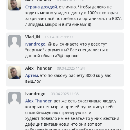
Страна дождей
, отлично. Чтобы далеко не
ходить можно увидеть диету в 1000кк которая
закрывает всё потребности организма, по БЖУ,
липидам, макро и витаминам? )))
Vlad_IN
09.04.2025 11:33
Ivandrogo
, 😀 вы счииаете что у всех тут
"верные" аргументы? Все специалисты в
данной области?😃 однако!
Alex Thunder
09.04.2025 11:34
Артем
, это по какому расчету 3000 кк у вас
вышло?
Ivandrogo
09.04.2025 11:35
Alex Thunder
, вот же есть счастливые люди,у
которых нет мзр ,и прочей чуши.живут себе
спокойно,кушают,тренеруются и
худеют.повезло им не знать,что у них жёсткий
дефицит витаминов,и что они вот вот
заболеют/помрут.спасибо тебе,о учытел.что ты