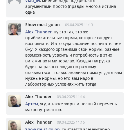
Vlad_IN
, мнение надо подкреплять
аргументами просто )правды много,а истина
одна
Show must go on
09.04.2025 11:13
Alex Thunder
, ну это так, это же
приблизительные нормы, которые следует
восполнять. И это куда сложнее посчитать, чем
бжу. У каждого организма свои нормы, разные
возможность усвоить и потребность в этих
витаминах и минералах. Каждая нагрузка
будет на разных людях по разному
сказываться - только анализы помогут дать вам
нужные нормы, но это вам надо в
лабораторных условиях жить тогда
Alex Thunder
09.04.2025 11:14
Артем
, угу, а также жиры и полный перечень
макронутриентов.
Alex Thunder
09.04.2025 11:16
Show must go on
, считается элементарно,