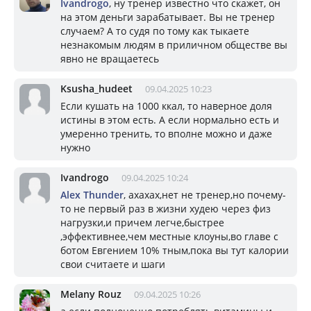
Ivandrogo
, ну тренер известно что скажет, он
на этом деньги зарабатывает. Вы не тренер
случаем? А то судя по тому как тыкаете
незнакомым людям в приличном обществе вы
явно не вращаетесь
Ksusha_hudeet
09.04.2025 10:23
Если кушать на 1000 ккал, то наверное доля
истины в этом есть. А если нормально есть и
умеренно тренить, то вполне можно и даже
нужно
Ivandrogo
09.04.2025 10:24
Alex Thunder
, ахахах,нет не тренер,но почему-
то не первый раз в жизни худею через физ
нагрузки,и причем легче,быстрее
,эффективнее,чем местные клоуны,во главе с
ботом Евгением 10% тным,пока вы тут калории
свои считаете и шаги
Melany Rouz
09.04.2025 10:26