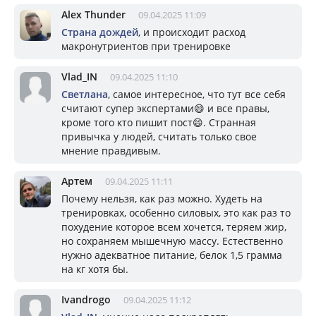
Alex Thunder
09.04.2025 11:09
Страна дождей
, и происходит расход
макронутриентов при тренировке
Vlad_IN
09.04.2025 11:10
Светлана
, самое интересное, что тут все себя
считают супер экспертами😄 и все правы,
кроме того кто пишит пост😄. Странная
привычка у людей, считать только свое
мнение правдивым.
Артем
09.04.2025 11:11
Почему нельзя, как раз можно. Худеть на
тренировках, особенно силовых, это как раз то
похудение которое всем хочется, теряем жир,
но сохраняем мышечную массу. Естественно
нужно адекватное питание, белок 1,5 грамма
на кг хотя бы.
Ivandrogo
09.04.2025 11:12