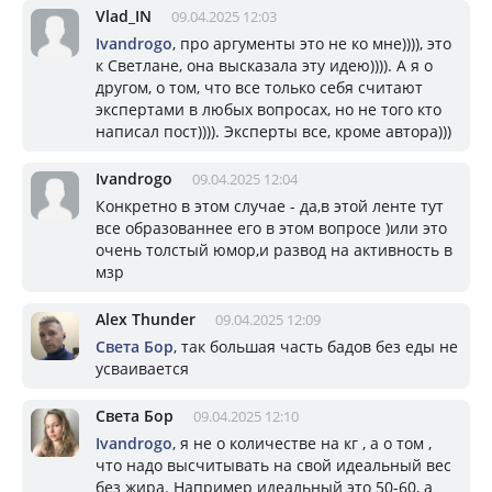
Vlad_IN
09.04.2025 12:03
Ivandrogo
, про аргументы это не ко мне)))), это
к Светлане, она высказала эту идею)))). А я о
другом, о том, что все только себя считают
экспертами в любых вопросах, но не того кто
написал пост)))). Эксперты все, кроме автора)))
Ivandrogo
09.04.2025 12:04
Конкретно в этом случае - да,в этой ленте тут
все образованнее его в этом вопросе )или это
очень толстый юмор,и развод на активность в
мзр
Alex Thunder
09.04.2025 12:09
Света Бор
, так большая часть бадов без еды не
усваивается
Света Бор
09.04.2025 12:10
Ivandrogo
, я не о количестве на кг , а о том ,
что надо высчитывать на свой идеальный вес
без жира. Например идеальный это 50-60, а