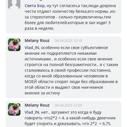
Света Бор
, ну тут согласен,а так,люди дохрена
чести отдают количеству белка,его нормы ,из-
за стереотипов - сильно преувеличены,тем
более для любителей,которые в зал ходят 3
раза в неделю.
Melany Rouz
09.04.2025 12:19
Vlad_IN
, особенно если свое субъективное
мнение не подкрепляется никакими
источниками.. и особенно если свое мнение
строится на полной безграмотности.. я с таким
сталкиваюсь в своей профессии постоянно,
когда со мной образованным человеком в
МОЕЙ области спорят люди без образования в
этой области и выдают свое никчемное
мнение за истину
Melany Rouz
09.04.2025 12:20
Vlad_IN
, нет.. аргумент это когда я буду
говорить что2*2 = 4, а какой-нибудь двоечник
будет спорить и доказывать, что 2*2 = 6,75,