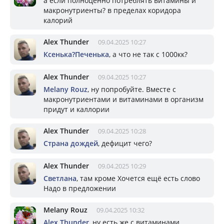
а если полноценно потреблять витамины и
макронутриенты? в пределах коридора
калорий
Alex Thunder
09.04.2025 10:27
Ксенька?Печенька
, а что не так с 1000кк?
Alex Thunder
09.04.2025 10:27
Melany Rouz
, ну попробуйте. Вместе с
макронутриентами и витаминами в организм
придут и каллории
Alex Thunder
09.04.2025 10:28
Страна дождей
, дефицит чего?
Alex Thunder
09.04.2025 10:29
Светлана
, там кроме Хочется ещё есть слово
Надо в предложении
Melany Rouz
09.04.2025 10:32
Alex Thunder
, ну есть же с витаминами