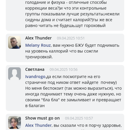
голодание и физуха - отличные способы
коррекции веса?)и что эти контрольные
группы показывали лучше результаты,нежели
сидуны дома и считает калорий?)ты же все
равно читать не будешь,шут гороховый
Alex Thunder
09.04.2025 10:51
Melany Rouz
, вам нужно БЖУ будет поднимать
на уровень каллорий что вы сожгли
тренировкой.
Светлана
09.04.2025 10:56
Ivandrogo
,да если посмотрите на его
страничке под ником ответ найдете почему)
Но меня беспокоит (так можно выразиться), что
иногда поднимает тему очень даже нужную, но
своими "бла бла" ее замыливает и превращает
в балаган
Show must go on
09.04.2025 10:57
Alex Thunder
, вы сказали что я порчу здоровье,