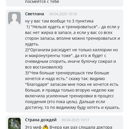
посмеётся с тебя
Светлана
09.04.2025 10:16
ну у вас там вообще то 3 пунктика
1) "Нельзя худеть и тренироваться".- да если у
вас нет жирка в запасе, а если у вас со всех
сторон запасы, вполне можно тренироваться и
худеть.
2)"Организм расходует не только каллории но
и макронутренты тоже". да кто ж будет с
очевидным спорить, иначе булочку сожрал и
все востановился))
3)"Чем больше тренируешься тем больше
хочется и надо есть." скажу так: видимо
"благодаря" запасам мне пока не хочется есть
больше, я правда только вторую неделю как
включила усиленные тренировки в процесс
похудения (это пока цель). Дальше если
достигну, то по видимому буду хотеть и кушать.
Страна дождей
09.04.2025 10:17
Это миф
Вчера как раз слушала доктора