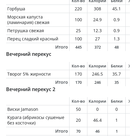
Кол-во
Калории
Белки
Жи
Горбуша
220
308
45.1
14
Морская капуста
100
24.9
0.9
0.
(ламинария) свежая
Петрушка свежая
25
12.3
0.9
0.
Перец сладкий красный
100
27
1.3
0.
Итого
445
372
48
1
Вечерний перекус
Кол-во
Калории
Белки
Жи
Творог 5% жирности
170
246.5
35.7
8.
Итого
170
246
35
8
Вечерний перекус 2
Кол-во
Калории
Белки
Жи
Виски Jamason
50
0
0
0
Курага (абрикосы сушеные
20
46.4
1
0.
без косточки)
Итого
70
46
1
0