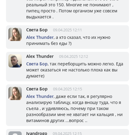
реальный это 150. Многие не понимают ,
пипец просто . Потом организм уже совсем
выдыхается .
Света Бор
09.04.2025 12:11
Alex Thunder
, а кто сказал, что их нужно
принимать без еды ?)
Alex Thunder
09.04.2025 12:12
Света Бор
, так переборщить можно легко. Еда
может оказаться не настолько плоха как вы
думаете)
Света Бор
09.04.2025 12:15
Alex Thunder
, даже если так, я регулярно
анализирую таблицу, когда вношу туда, что я
съела , и удивляюсь, почему при таком
разнообразии мне не хватает ни кальция , ни
витаминов других ...вопрос ..
Ivandrogo
09.04.2025 12:15