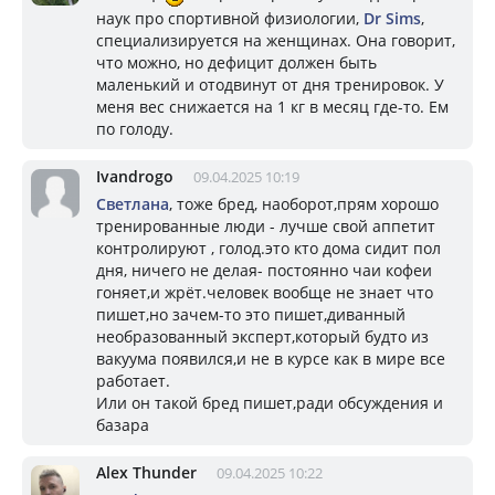
наук про спортивной физиологии,
Dr Sims
,
специализируется на женщинах. Она говорит,
что можно, но дефицит должен быть
маленький и отодвинут от дня тренировок. У
меня вес снижается на 1 кг в месяц где-то. Ем
по голоду.
Ivandrogo
09.04.2025 10:19
Светлана
, тоже бред, наоборот,прям хорошо
тренированные люди - лучше свой аппетит
контролируют , голод.это кто дома сидит пол
дня, ничего не делая- постоянно чаи кофеи
гоняет,и жрёт.человек вообще не знает что
пишет,но зачем-то это пишет,диванный
необразованный эксперт,который будто из
вакуума появился,и не в курсе как в мире все
работает.
Или он такой бред пишет,ради обсуждения и
базара
Alex Thunder
09.04.2025 10:22