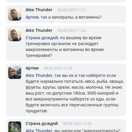
Alex Thunder
09.04.2025 11:21
Артем
, так а минералы, а витамины?
Alex Thunder
09.04.2025 11:22
Страна дождей
, по вашему во время
тренировки организм не расходует
макроэлементы и витамины во время
тренировки?
Артем
09.04.2025 11:26
Alex Thunder
, так вы их и так наберете если
будете нормально питаться, мясо, рыба, овощи,
фрукты, крупы, орехи, масла, молочка. Не знаю
ваш рост, но допустим 180см, 3000 калорий и
все микронутриенты наберете из еды, если
будете включать все перечисленные группы
продуктов.
Страна дождей
09.04.2025 11:28
Alex Thunder
, вы написали "макронутриенты".