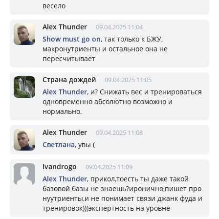
весело
Alex Thunder
09.04.2025 11:04
Show must go on
, так только к БЖУ,
макронутриенты и остальное она не
пересчитывает
Страна дождей
09.04.2025 11:05
Alex Thunder
, и? Снижать вес и тренироваться
одновременно абсолютно возможно и
нормально.
Alex Thunder
09.04.2025 11:08
Светлана
, увы (
Ivandrogo
09.04.2025 11:09
Alex Thunder
, прикол,тоесть ты даже такой
базовой базы не знаешь?иронично,пишет про
нуутриенты,и не понимает связи джанк фуда и
тренировок)))экспертность на уровне