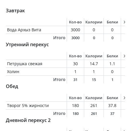
Завтрак
Кол-во
Калории
Белки
Жи
Вода Архыз Вита
3000
0
0
0
Итого
3000
0
0
0
Утренний перекус
Кол-во
Калории
Белки
Жи
Петрушка свежая
30
14.7
1.1
0.
Холин
1
1
0
0
Итого
31
15
1
0
Обед
Кол-во
Калории
Белки
Жи
Творог 5% жирности
180
261
37.8
9
Итого
180
261
37
9
Дневной перекус 2