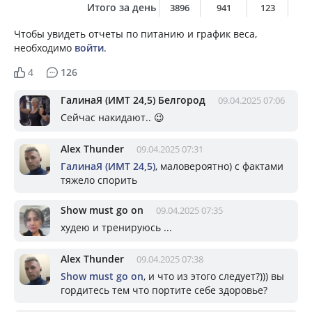
Итого за день
3896
941
123
3
Чтобы увидеть отчеты по питанию и график веса,
необходимо
войти
.
4
126
ГалинаЯ (ИМТ 24,5) Белгород
09.04.2025 07:06
Сейчас накидают.. 😉
Alex Thunder
09.04.2025 07:31
ГалинаЯ (ИМТ 24,5)
, маловероятно) с фактами
тяжело спорить
Show must go on
09.04.2025 07:35
худею и тренируюсь ...
Alex Thunder
09.04.2025 07:38
Show must go on
, и что из этого следует?))) вы
гордитесь тем что портите себе здоровье?