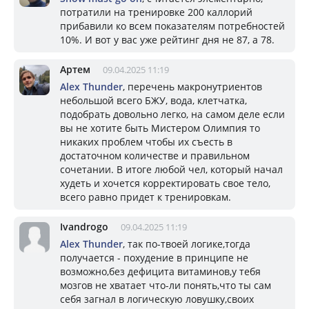
потратили на тренировке 200 каллорий
прибавили ко всем показателям потребностей
10%. И вот у вас уже рейтинг дня не 87, а 78.
Артем
09.04.2025 11:19
Alex Thunder
, перечень макронутриентов
небольшой всего БЖУ, вода, клетчатка,
подобрать довольно легко, на самом деле если
вы не хотите быть Мистером Олимпия то
никаких проблем чтобы их съесть в
достаточном количестве и правильном
сочетании. В итоге любой чел, который начал
худеть и хочется корректировать свое тело,
всего равно придет к тренировкам.
Ivandrogo
09.04.2025 11:19
Alex Thunder
, так по-твоей логике,тогда
получается - похудение в принципе не
возможно,без дефицита витаминов,у тебя
мозгов не хватает что-ли понять,что ты сам
себя загнал в логическую ловушку,своих