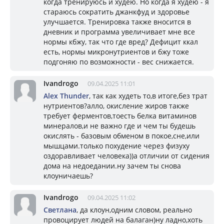
когда тренируюсь и худею. Но когда я худею - я
стараюсь сократить джанкфуд и здоровье
улучшается. Тренировка также вносится в
дневник и программа увеличивает мне все
нормы кбжу, так что где вред? Дефицит ккал
есть, нормы микронутриентов и бжу тоже
подгоняю по возможности - вес снижается.
Ivandrogo
09.04.2025 11:01
Alex Thunder
, так как худеть то,в итоге,без трат
нутриентов?алло, окисление жиров также
требует ферментов,тоесть белка витаминов
минералов,и не важно где и чем ты будешь
окислять - базовым обменом в покое,сне,или
мышцами.только похудение через физуху
оздоравливает человека))а отличии от сидения
дома на недоедании.ну зачем ты снова
клоуничаешь?
Ivandrogo
09.04.2025 11:02
Светлана
, да клоун,одним словом, реально
провоцирует людей на балаган)ну ладно,хоть