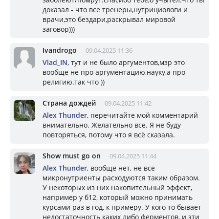
доказал - что все тренеры,нутрициологи и
врачи,это бездари,раскрывал мировой
заговор)))
Ivandrogo
09.04.2025 11:36
Vlad_IN
, тут и не было аргументов,мзр это
вообще не про аргументацию,науку,а про
религию.так что ))
Страна дождей
09.04.2025 11:42
Alex Thunder
, перечитайте мой комментарий
внимательно. Желательно все. Я не буду
повторяться, потому что я всё сказала.
Show must go on
09.04.2025 11:44
Alex Thunder
, вообще нет, не все
микронутриенты расходуются таким образом.
У некоторых из них накопительный эффект,
например у б12, который можно принимать
курсами раз в год, к примеру. У кого то бывает
недостаточность каких либо ферментов, и эти