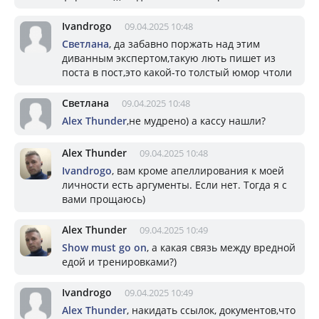
Ivandrogo
09.04.2025 10:48
Светлана
, да забавно поржать над этим
диванным экспертом,такую лють пишет из
поста в пост,это какой-то толстый юмор чтоли
Светлана
09.04.2025 10:48
Alex Thunder
,не мудрено) а кассу нашли?
Alex Thunder
09.04.2025 10:48
Ivandrogo
, вам кроме апеллирования к моей
личности есть аргументы. Если нет. Тогда я с
вами прощаюсь)
Alex Thunder
09.04.2025 10:49
Show must go on
, а какая связь между вредной
едой и тренировками?)
Ivandrogo
09.04.2025 10:49
Alex Thunder
, накидать ссылок, документов,что