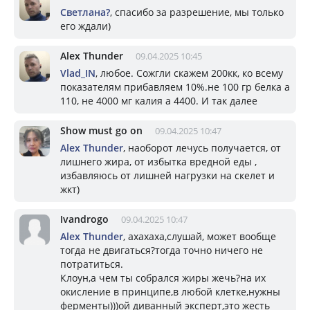
Светлана?
, спасибо за разрешение, мы только
его ждали)
Alex Thunder
09.04.2025 10:45
Vlad_IN
, любое. Сожгли скажем 200кк, ко всему
показателям прибавляем 10%.не 100 гр белка а
110, не 4000 мг калия а 4400. И так далее
Show must go on
09.04.2025 10:47
Alex Thunder
, наоборот лечусь получается, от
лишнего жира, от избытка вредной еды ,
избавляюсь от лишней нагрузки на скелет и
жкт)
Ivandrogo
09.04.2025 10:47
Alex Thunder
, ахахаха,слушай, может вообще
тогда не двигаться?тогда точно ничего не
потратиться.
Клоун,а чем ты собрался жиры жечь?на их
окисление в принципе,в любой клетке,нужны
ферменты)))ой диванный эксперт,это жесть