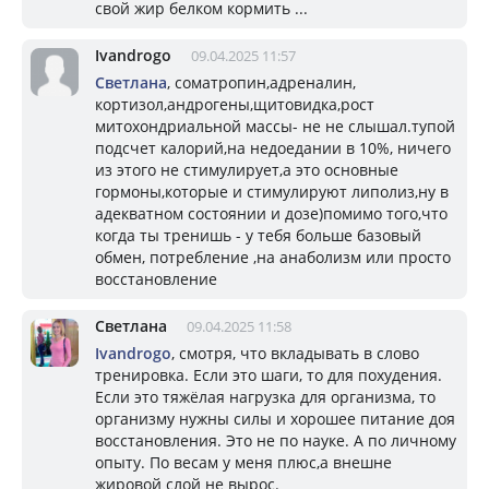
свой жир белком кормить ...
Ivandrogo
09.04.2025 11:57
Светлана
, соматропин,адреналин,
кортизол,андрогены,щитовидка,рост
митохондриальной массы- не не слышал.тупой
подсчет калорий,на недоедании в 10%, ничего
из этого не стимулирует,а это основные
гормоны,которые и стимулируют липолиз,ну в
адекватном состоянии и дозе)помимо того,что
когда ты тренишь - у тебя больше базовый
обмен, потребление ,на анаболизм или просто
восстановление
Светлана
09.04.2025 11:58
Ivandrogo
, смотря, что вкладывать в слово
тренировка. Если это шаги, то для похудения.
Если это тяжёлая нагрузка для организма, то
организму нужны силы и хорошее питание доя
восстановления. Это не по науке. А по личному
опыту. По весам у меня плюс,а внешне
жировой слой не вырос.