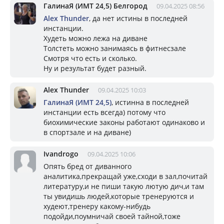
ГалинаЯ (ИМТ 24,5) Белгород
09.04.2025 08:56
Alex Thunder
, да нет истины в последней
инстанции.
Худеть можно лежа на диване
Толстеть можно занимаясь в фитнесзале
Смотря что есть и сколько.
Ну и результат будет разный.
Alex Thunder
09.04.2025 10:03
ГалинаЯ (ИМТ 24,5)
, истинна в последней
инстанции есть всегда) потому что
биохимические законы работают одинаково и
в спортзале и на диване)
Ivandrogo
09.04.2025 10:06
Опять бред от диванного
аналитика,прекращай уже,сходи в зал,почитай
литературу,и не пиши такую лютую дич,и там
ты увидишь людей,которые тренеруются и
худеют,тренеру какому-нибудь
подойди,поумничай своей тайной,тоже