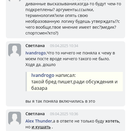
диванные высказывания,когда-то будут чем-то
подкреплены? аргументы,ссылки,
терминология?или опять свою
необразованную логику будешь утверждать!?с
чего вообще,твое мнение имеет вес?)медик?
спортсмен?кто?)
Светлана
09.04.2025 10:34
Ivandrogo
,Что то ничего не поняла к чему в
моем посте вроде ничего такого не было.
Ходя да, дошло
Ivandrogo
написал:
такой бред пишет,ради обсуждения и
базара
вы я так поняла включились в это
Светлана
09.04.2025 10:36
Alex Thunder
,а в ответе не только буду
хотеть,
но
и кушать
.