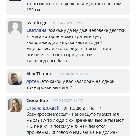
трех силовых в неделю для мужчины ростом
180 см.
Ivandrogo
09.04.2025 11:51
Светлана
, ахаха,ну да ну да,в человеке десятки
кг мяса,которое может тратить кучу
калорий,видимо шутка какая-то да!?
Ещё раз,если кто-то ещё не понял - жир
окисляется только при участии
кислорода.все.база
Alex Thunder
09.04.2025 11:52
Артем
, это какой у вас каллораж на одной
тренировке выходит?
Света Бор
09.04.2025 11:57
Страна дождей
, "от 1.5 до 2 г на 1 кг
безжировой массы" - наконец-то грамотная
мысль ! А то люди с ожирением высчитывают
1-2 г на кг, и потом у них начинаются
проблемы ...я говорю им , вы же не должны