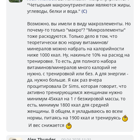
"Четырьмя макронутриентами являются жиры,
углеводы, белки и вода."
(С)
Возможно, вы имели в виду макроэлементы. Но
почему-то только "макро"? "Микроэлементы"
тоже расходуются. Только дело в том, что
теоретически всю норму витаминов/
минералов можно набрать на калорийности
ниже 1000 ккал. Ну, накиньте 10% на расход на
тренировке. То есть, для полного набора
витаминов/минералов много калорий не
нужно, с тренировкой или без. А для энергии -
да, нужно больше. Я как раз вчера
процитировала Dr Sims, которая говорит, что
активно тренирующимся женщинам нужно
минимум 45ккал на 1 г безжировой массы, то
есть, минимум 1800 ккал для средней
женщины. В общем, я укладываюсь во всем
нормы, питаясь на 1900 ккал и тренируясь
И вес снижается
Alex Thunder
09.04.2025 11:31