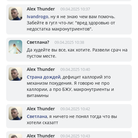
Alex Thunder
09.04.2025 10:37
Ivandrogo
, ну я не знаю чем вам помочь.
Забейте в гугл что-ли: "вред здоровью от
недостатка макронутриентов".
Светлана?
09.04.2025 10:38
Да худейте вы все, как хотите. Развели срач на
пустом месте.
Alex Thunder
09.04.2025 10:40
Страна дождей
, дефицит каллорий это
механизм похудения. Я говорю не про
каллории, а про БЖУ, макронутриенты и
витамины
Alex Thunder
09.04.2025 10:42
Светлана
, я ничего не понял тогда что вы
хотели сказатт
Alex Thunder
09.04.2025 10:43