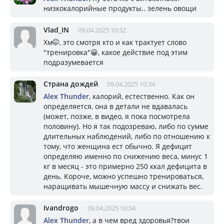
низкокалорийные продукты.. зелень овощи
Vlad_IN
09.04.2025 10:32
Хм🤭, это смотря кто и как трактует слово
"тренировка"😀, какое действие под этим
подразумевается
Страна дождей
09.04.2025 10:34
Alex Thunder
, калорий, естественно. Как он
определяется, она в детали не вдавалась
(может, позже, в видео, я пока посмотрела
половину). Но я так подозреваю, либо по сумме
длительных наблюдений, либо по отношению к
тому, что женщина ест обычно. Я дефицит
определяю именно по снижению веса, минус 1
кг в месяц - это примерно 250 ккал дефицита в
день. Короче, можно успешно тренироваться,
наращивать мышечную массу и снижать вес.
Ivandrogo
09.04.2025 10:34
Alex Thunder
, а в чем вред здоровья?твои