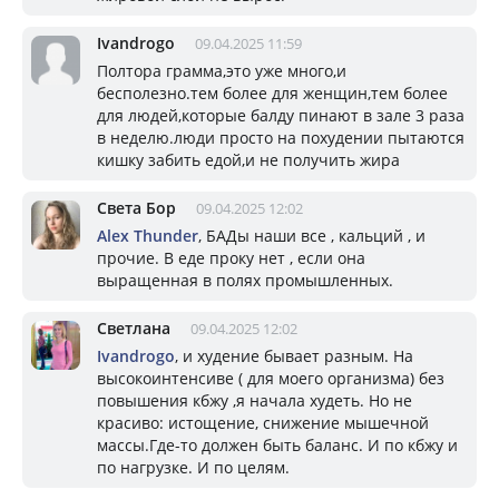
Ivandrogo
09.04.2025 11:59
Полтора грамма,это уже много,и
бесполезно.тем более для женщин,тем более
для людей,которые балду пинают в зале 3 раза
в неделю.люди просто на похудении пытаются
кишку забить едой,и не получить жира
Света Бор
09.04.2025 12:02
Alex Thunder
, БАДы наши все , кальций , и
прочие. В еде проку нет , если она
выращенная в полях промышленных.
Светлана
09.04.2025 12:02
Ivandrogo
, и худение бывает разным. На
высокоинтенсиве ( для моего организма) без
повышения кбжу ,я начала худеть. Но не
красиво: истощение, снижение мышечной
массы.Где-то должен быть баланс. И по кбжу и
по нагрузке. И по целям.