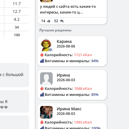
11.7
у людей с сайта есть какие-то
12.7
интересы, какие-то ц...
4.2
14
52
34
Лучшие рационы
190
Карина
2026-08-06
Калорийность:
1121 кКал
Витамины и минералы:
94%
а с большой
Ирина
2026-08-03
Калорийность:
1048 кКал
Витамины и минералы:
85%
ны Я
🌹🌹
Ирина Макс
2026-08-03
Калорийность:
1393 кКал
Витамины и минералы:
100%