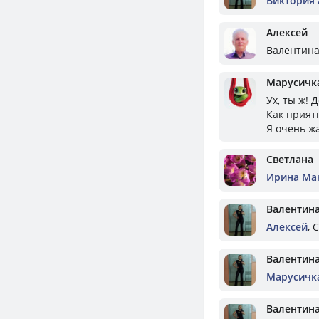
Виктория
Алексей
Валентина,
Марусичк
Ух, ты ж!
Как прият
Я очень ж
Светлана
Ирина Ма
Валентин
Алексей
, 
Валентин
Марусичк
Валентин