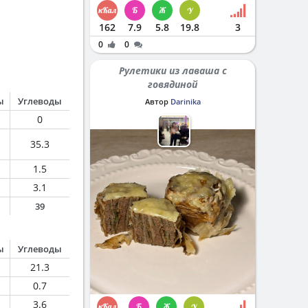
162
7.9
5.8
19.8
3
0
0
Рулетики из лаваша с
говядиной
ы
Углеводы
Автор
Darinika
0
35.3
1.5
3.1
39
ы
Углеводы
21.3
0.7
3.6