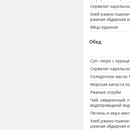
Сервелат карельск
Хлеб ржано-пшенич
ржаная обдирная и
Яйцо куриное
Обед
Суп- пюре с куриц
Сервелат карельск
Селедочное масло 
Морская капуста (
Ржаные отруби
Чай, заваренный, 
водопроводной вод
Печень и икра мин
Хлеб ржано-пшенич
ржаная обдирная и