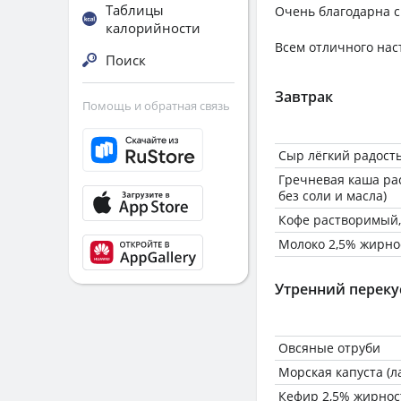
Таблицы
Очень благодарна с
калорийности
Всем отличного нас
Поиск
Завтрак
Помощь и обратная связь
Сыр лёгкий радость
Гречневая каша ра
без соли и масла)
Кофе растворимый,
Молоко 2,5% жирно
Утренний переку
Овсяные отруби
Морская капуста (
Кефир 2,5% жирнос