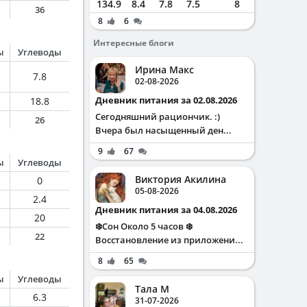
134.9
8.4
7.8
7.5
8
36
8
6
Интересные блоги
ы
Углеводы
Ирина Макс
7.8
02-08-2026
Дневник питания за 02.08.2026
18.8
Сегодняшний рациончик. :)
26
Вчера был насыщенный ден...
9
67
ы
Углеводы
Виктория Акилина
0
05-08-2026
2.4
Дневник питания за 04.08.2026
20
❄️Сон Около 5 часов ❄️
22
Восстановление из приложени...
8
65
ы
Углеводы
Тала М
6.3
31-07-2026