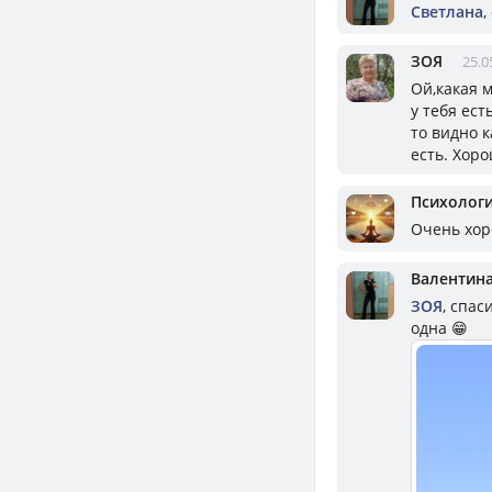
Светлана
,
ЗОЯ
25.0
Ой,какая м
у тебя ест
то видно к
есть. Хоро
Психолог
Очень хор
Валентин
ЗОЯ
, спас
одна 😁