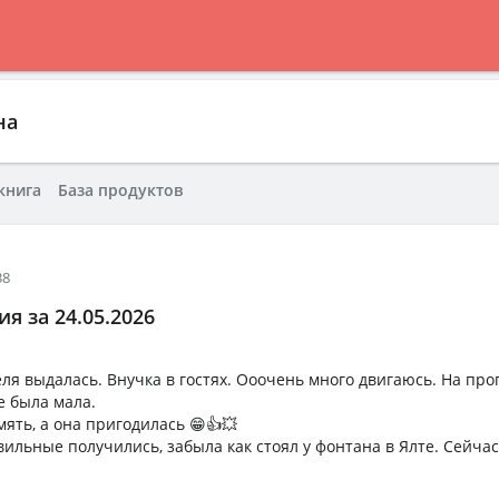
на
книга
База продуктов
38
я за 24.05.2026
ля выдалась. Внучка в гостях. Ооочень много двигаюсь. На про
е была мала.
ять, а она пригодилась 😁👍💥
ильные получились, забыла как стоял у фонтана в Ялте. Сейчас