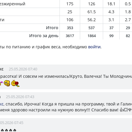
безжиренный
175
126
18.1
0.5
25
61.5
4.3
1.8
ти
106
56.2
3.1
2.7
Итого
353
537
37
29
Итого за день
3617
1864
99
82
ты по питанию и график веса, необходимо
войти
.
кс
25.05.2026 07:40
 красотка! И совсем не изменилась!Круто, Валечка! Ты Молодчин
а
25.05.2026 07:43
кс
, спасибо, Ирочка! Когда я пришла на программу, твой и Гали
меня здорово настроили на нужную волну!!! Спасибо вам! 👍💥🌹
.05.2026 07:45
🔥🔥🔥🔥