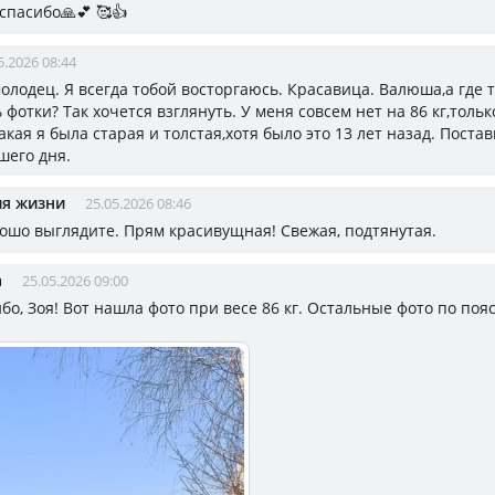
 спасибо🙏💕 🥰👍
5.2026 08:44
олодец. Я всегда тобой восторгаюсь. Красавица. Валюша,а где т
ь фотки? Так хочется взглянуть. У меня совсем нет на 86 кг,тольк
акая я была старая и толстая,хотя было это 13 лет назад. Постав
шего дня.
ия жизни
25.05.2026 08:46
ошо выглядите. Прям красивущная! Свежая, подтянутая.
а
25.05.2026 09:00
ибо, Зоя! Вот нашла фото при весе 86 кг. Остальные фото по поя