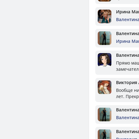
Ирина Ма
Валентин
Валентин
Ирина Ма
Валентин
Прямо маш
замечател
Виктория
Вообще ни
лет. Прек
Валентин
Валентин
Валентин