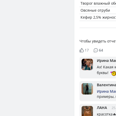
Творог влажный о
Овсяные отруби
Кефир 2,5% жирнос
Чтобы увидеть отче
17
64
Ирина Ма
Ах! Какая
буквы!
Валентин
Ирина Ма
примеры, 
ЛАНА
25
красотка🔥