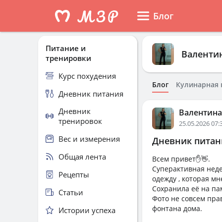
Блог
Питание и
Валенти
тренировки
Курс похудения
Блог
Кулинарная 
Дневник питания
Дневник
Валентина
тренировок
25.05.2026 07:
Вес и измерения
Дневник питани
Общая лента
Всем привет✋👋.
Суперактивная неде
Рецепты
одежду , которая мн
Сохранила её на пам
Статьи
Фото не совсем прав
фонтана дома.
Истории успеха