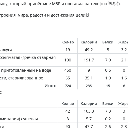
ыну, который принёс мне МЗР и поставил на телефон 👋💪👍.
троения, мира, радости и достижения цели🙌.
Кол-во
Калории
Белки
Жир
 вкуса
19
49.2
5
3.2
ссыпчатая (гречка отварная
190
191.7
7.9
2.1
 приготовленный на воде
450
9
0.5
0
сти, стерилизованное
65
35.1
1.9
1.6
Итого
724
285
15
6
с
Кол-во
Калории
Белки
Жир
42
103.3
7.3
3
ламинария) сушеная
3
5.7
0.2
0
ти
90
47.7
2.6
2.3