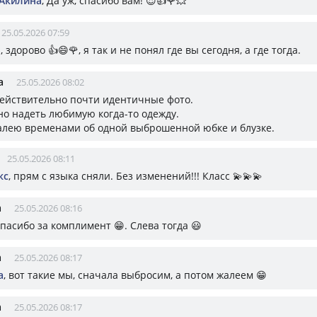
 Акилина
, Да уж, спасибо вам! 😍👍🌹💥
25.05.2026 07:59
 здорово 👍😄🌹, я так и не понял где вы сегодня, а где тогда.
а
25.05.2026 08:02
 Действительно почти идентичные фото.
но надеть любимую когда-то одежду.
алею временами об одной выброшенной юбке и блузке.
25.05.2026 08:11
кс
, прям с языка сняли. Без изменений!!! Класс 💫💫💫
а
25.05.2026 08:16
Спасибо за комплимент 😁. Слева тогда 😃
а
25.05.2026 08:17
а
, вот такие мы, сначала выбросим, а потом жалеем 😁
а
25.05.2026 08:17