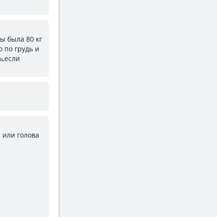
ы была 80 кг
о по грудь и
ь,если
с или голова