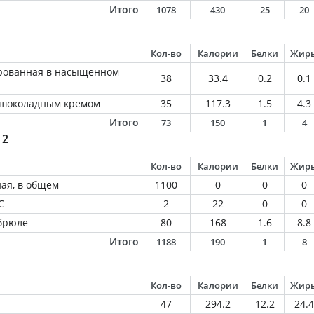
Итого
1078
430
25
20
Кол-во
Калории
Белки
Жир
ированная в насыщенном
38
33.4
0.2
0.1
 шоколадным кремом
35
117.3
1.5
4.3
Итого
73
150
1
4
 2
Кол-во
Калории
Белки
Жир
ная, в общем
1100
0
0
0
С
2
22
0
0
брюле
80
168
1.6
8.8
Итого
1188
190
1
8
Кол-во
Калории
Белки
Жир
47
294.2
12.2
24.4