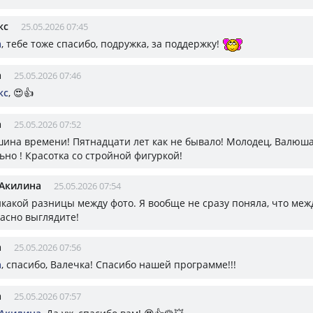
кс
25.05.2026 07:45
а
, тебе тоже спасибо, подружка, за поддержку!
а
25.05.2026 07:46
кс
, 😍👍
а
25.05.2026 07:52
ина времени! Пятнадцати лет как не бывало! Молодец, Валюш
ьно ! Красотка со стройной фигуркой!
 Акилина
25.05.2026 07:54
какой разницы между фото. Я вообще не сразу поняла, что меж
расно выглядите!
а
25.05.2026 07:56
а
, спасибо, Валечка! Спасибо нашей программе!!!
а
25.05.2026 07:57