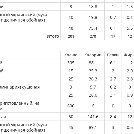
ий
8
18.8
1
1.5
ный украинский (мука
10
19.8
0.7
0.1
 пшеничная обойная)
48
75.4
6.1
5.5
Итого
201
270
17
12
Кол-во
Калории
Белки
Жир
ей
305
88.1
6.1
1.2
ий
15
35.3
2
2.9
1
25
36.3
2.7
2.8
ламинария) сушеная
3
5.7
0.2
0
25
28.6
3.1
0.9
приготовленный, на
600
6
0
0
е
тая
60
141.6
8.4
12
ный украинский (мука
45
89.1
3
0.5
 пшеничная обойная)