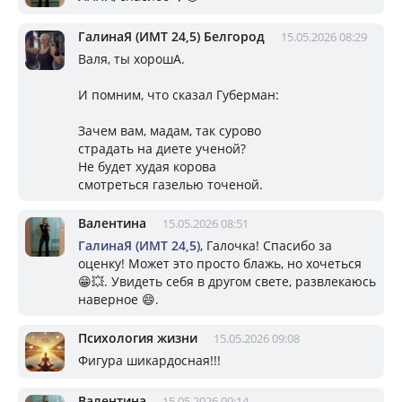
ГалинаЯ (ИМТ 24,5) Белгород
15.05.2026 08:29
Валя, ты хорошА.
И помним, что сказал Губерман:
Зачем вам, мадам, так сурово
страдать на диете ученой?
Не будет худая корова
смотреться газелью точеной.
Валентина
15.05.2026 08:51
ГалинаЯ (ИМТ 24,5)
, Галочка! Спасибо за
оценку! Может это просто блажь, но хочеться
😁💥. Увидеть себя в другом свете, развлекаюсь
наверное 😄.
Психология жизни
15.05.2026 09:08
Фигура шикардосная!!!
Валентина
15.05.2026 09:14