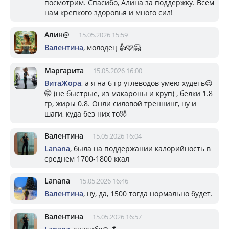
посмотрим. Спасибо, Алина за поддержку. Всем
нам крепкого здоровья и много сил!
Алин@
15.05.2026 15:59
Валентина
, молодец 👍🩷🤗
Маргарита
15.05.2026 16:00
ВитаЖора
, а я на 6 гр углеводов умею худеть😉
🤭 (не быстрые, из макароны и круп) , белки 1.8
гр, жиры 0.8. Онли силовой треннинг, ну и
шаги, куда без них то🤣
Валентина
15.05.2026 16:04
Lanana
, была на поддержании калорийность в
среднем 1700-1800 ккал
Lanana
15.05.2026 16:46
Валентина
, ну, да, 1500 тогда нормально будет.
Валентина
15.05.2026 16:57