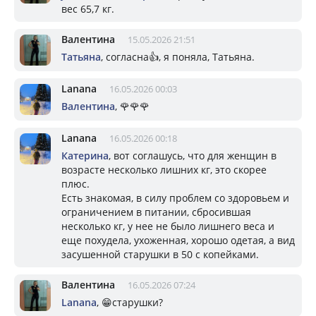
вес 65,7 кг.
Валентина
15.05.2026 21:51
Татьяна
, согласна👍, я поняла, Татьяна.
Lanana
16.05.2026 00:03
Валентина
, 🌹🌹🌹
Lanana
16.05.2026 00:18
Катерина
, вот соглашусь, что для женщин в
возрасте несколько лишних кг, это скорее
плюс.
Есть знакомая, в силу проблем со здоровьем и
ограничением в питании, сбросившая
несколько кг, у нее не было лишнего веса и
еще похудела, ухоженная, хорошо одетая, а вид
засушенной старушки в 50 с копейками.
Валентина
16.05.2026 07:24
Lanana
, 😁старушки?