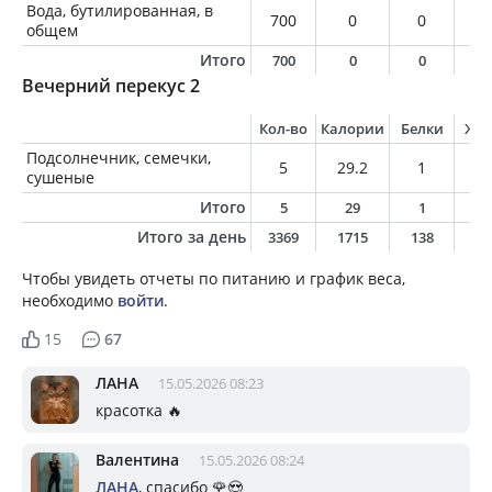
Вода, бутилированная, в
700
0
0
0
общем
Итого
700
0
0
0
Вечерний перекус 2
Кол-во
Калории
Белки
Жи
Подсолнечник, семечки,
5
29.2
1
2.
сушеные
Итого
5
29
1
2
Итого за день
3369
1715
138
6
Чтобы увидеть отчеты по питанию и график веса,
необходимо
войти
.
15
67
ЛАНА
15.05.2026 08:23
красотка 🔥
Валентина
15.05.2026 08:24
ЛАНА
, спасибо 🌹😍