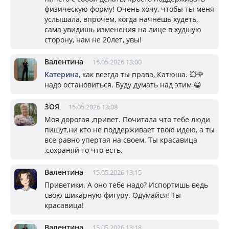
физическую форму! Очень хочу, чтобы ты меня
услышала, впрочем, когда начнёшь худеть,
сама увидишь изменения на лице в худшую
сторону, нам не 20лет, увы!
Валентина
15.05.2026 13:00
Катерина
, как всегда ты права, Катюша. 💥🌹
надо остановиться. Буду думать над этим 😁
ЗОЯ
15.05.2026 13:08
Моя дорогая ,привет. Почитала что тебе люди
пишут,ни кто не поддерживает твою идею, а ты
все равно упертая на своем. Ты красавица
,сохраняй то что есть.
Валентина
15.05.2026 13:15
Приветики. А оно тебе надо? Испортишь ведь
свою шикарную фигуру. Одумайся! Ты
красавица!
Валентина
15.05.2026 13:18