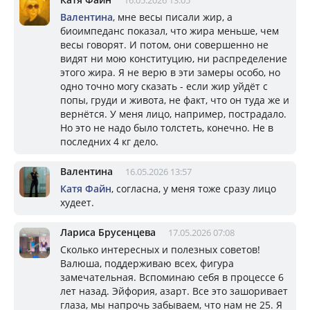
16.05.2026 13:05
Валентина
, мне весы писали жир, а
биоимпеданс показал, что жира меньше, чем
весы говорят. И потом, они совершенно не
видят ни мою конституцию, ни распределение
этого жира. Я не верю в эти замеры особо, но
одно точно могу сказать - если жир уйдёт с
попы, груди и живота, не факт, что он туда же и
вернётся. У меня лицо, например, пострадало.
Но это не надо было толстеть, конечно. Не в
последних 4 кг дело.
Валентина
16.05.2026 13:57
Катя Файн
, согласна, у меня тоже сразу лицо
худеет.
Лариса Брусенцева
17.05.2026 07:08
Сколько интересных и полезных советов!
Валюша, поддерживаю всех, фигура
замечательная. Вспоминаю себя в процессе 6
лет назад. Эйфория, азарт. Все это зашоривает
глаза, мы напрочь забываем, что нам не 25. Я