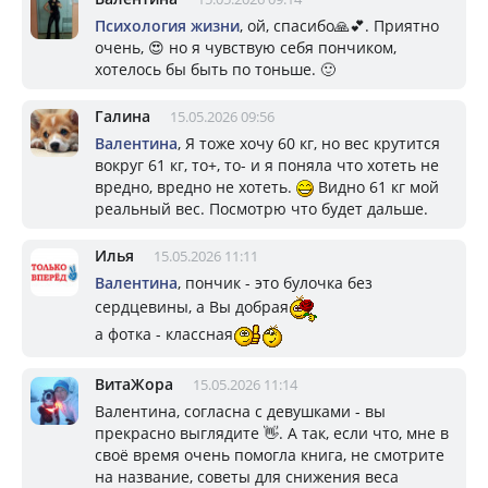
Психология жизни
, ой, спасибо🙏💕. Приятно
очень, 😍 но я чувствую себя пончиком,
хотелось бы быть по тоньше. 🙂
Галина
15.05.2026 09:56
Валентина
, Я тоже хочу 60 кг, но вес крутится
вокруг 61 кг, то+, то- и я поняла что хотеть не
вредно, вредно не хотеть.
Видно 61 кг мой
реальный вес. Посмотрю что будет дальше.
Илья
15.05.2026 11:11
Валентина
, пончик - это булочка без
сердцевины, а Вы добрая
а фотка - классная
ВитаЖора
15.05.2026 11:14
Валентина, согласна с девушками - вы
прекрасно выглядите 👋. А так, если что, мне в
своё время очень помогла книга, не смотрите
на название, советы для снижения веса