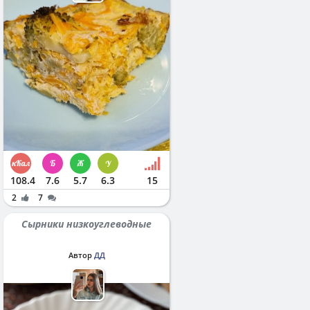
108.4
7.6
5.7
6.3
15
2
7
Сырники низкоуглеводные
Автор
ДД