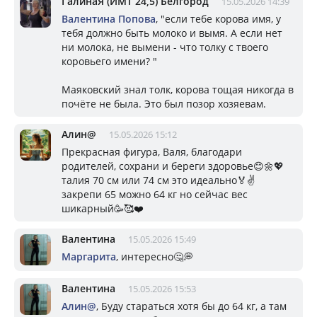
ГалинаЯ (ИМТ 24,5) Белгород
15.05.2026 14:39
Валентина Попова
, "если тебе корова имя, у
тебя должно быть молоко и вымя. А если нет
ни молока, не вымени - что толку с твоего
коровьего имени? "
Маяковский знал толк, корова тощая никогда в
почёте не была. Это был позор хозяевам.
Алин@
15.05.2026 15:12
Прекрасная фигура, Валя, благодари
родителей, сохрани и береги здоровье😊🌼💖
талия 70 см или 74 см это идеально🏅✌️
закрепи 65 можно 64 кг но сейчас вес
шикарный🥳🥰❤️
Валентина
15.05.2026 15:49
Маргарита
, интересно🤔💭
Валентина
15.05.2026 15:53
Алин@
, Буду стараться хотя бы до 64 кг, а там