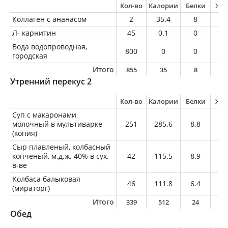
Кол-во
Калории
Белки
Жи
Коллаген с ананасом
2
35.4
8
0
Л- карнитин
45
0.1
0
0
Вода водопроводная,
800
0
0
0
городская
Итого
855
35
8
0
Утренний перекус 2
Кол-во
Калории
Белки
Жи
Суп с макаронами
молочный в мультиварке
251
285.6
8.8
5.
(копия)
Сыр плавленый, колбасный
копченый, м.д.ж. 40% в сух.
42
115.5
8.9
8.
в-ве
Колбаса балыковая
46
111.8
6.4
9.
(мираторг)
Итого
339
512
24
2
Обед