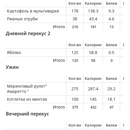
Кол-во
Калории
Белки
Жи
Картофель в мультиварке
178
138.3
9.3
3.
Ржаные отруби
38
43.4
4.6
1.
Итого
216
181
13
5
Дневной перекус 2
Кол-во
Калории
Белки
Жи
Яблоко
125
58.8
0.5
0.
Итого
125
58
0
0
Ужин
Кол-во
Калории
Белки
Жи
Меренговый рулет"
275
287.4
29.2
3
Амаретто "
Котлетки из минтая
100
145
18.1
3.
Итого
375
432
47
6
Вечерний перекус
Кол-во
Калории
Белки
Жи