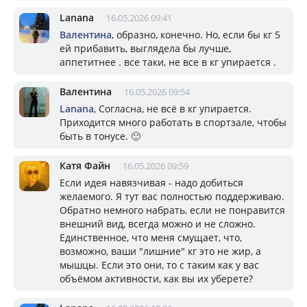
Lanana
16.05.2026 09:41
Валентина
, образно, конечно. Но, если бы кг 5
ей прибавить, выглядела бы лучше,
аппетитнее . все таки, не все в кг упирается .
Валентина
16.05.2026 09:54
Lanana
, Согласна, не всё в кг упирается.
Приходится много работать в спортзале, чтобы
быть в тонусе. 🙂
Катя Файн
16.05.2026 09:59
Если идея навязчивая - надо добиться
желаемого. Я тут вас полностью поддерживаю.
Обратно немного набрать, если не понравится
внешний вид, всегда можно и не сложно.
Единственное, что меня смущает, что,
возможно, ваши "лишние" кг это не жир, а
мышцы. Если это они, то с таким как у вас
объёмом активности, как вы их уберете?