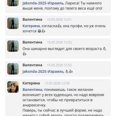
Jakonda-2025-Израиль
, Лариса! Ты намного
выше меня, поэтому до твоего веса ещё ого!
Валентина
15.05.2026 12:51
Катерина
, согласна👍, она профи, но уж очень
хочется 😁👍
Валентина
15.05.2026 12:52
Она шикарно выглядит для своего возраста 💪
👍
Валентина
15.05.2026 12:55
Jakonda-2025-Израиль
, 💪👍
Катерина
15.05.2026 12:59
Валентина
, понимаешь, такое желание
возникает у всех худеющих, но надо вовремя
остановится, чтобы не превратиться в
анарексичку.
Поверь, ты сейчас в лучшей форме, не надо
ничего с собой делать, просто поддерживать