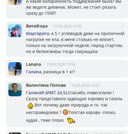
А какая калорийность поддержания была? Вы
же ведете дневник. Может, не стоит резать
сразу до 1500?
ВитаЖора
15.05.2026 13:56
Маргарита
, а 5 г углеводов даже на приличной
нагрузке не ела, в меня столько не влезет,
только на загрузочной неделе, перед стартом,
но и белки/жиры тогда сокращала.
Lanana
15.05.2026 13:59
Галина
, разница в 1 кг?
Валентина Попова
15.05.2026 14:21
ГалинаЯ (ИМТ 24,5)
,Спасибо, повеселили !
Сразу представила худющую коровку и газель
.Вот почему даже природа и то так
несправедлива ?
Толстая корова -плохо,
худая , тоже плохо