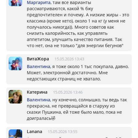
Маргарита
, там все варианты
рассматриваются, какой % бжу
предпочтителен и почему. А низкие жиры - это
классика (кроме кето), около 1 на кг (у меня не
получалось никогда)). Много советов как
снизить калорийность, как управлять
аппетитом, улучшить качество питания. Так
что нет, она не только "для энергии бегунов"
ВитаЖора
15.05.2026 13:43
Валентина
, я тоже около 1 тыс покупала, давно.
Может, электронной достаточно. Мне
недостающих страниц не хватало.
Катерина
15.05.2026 13:46
Валентина
, ну конечно, солнышко, ты ведь так
прекрасна, не превращайся в старуху из
сказки Пушкина, ей тоже было мало, пока не
доигралась🤣
Lanana
15.05.2026 13:55