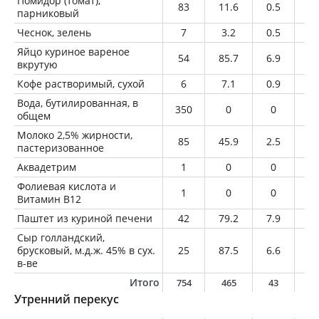
Помидор (томат),
83
11.6
0.5
0
парниковый
Чеснок, зелень
7
3.2
0.5
0
Яйцо куриное вареное
54
85.7
6.9
6.
вкрутую
Кофе растворимый, сухой
6
7.1
0.9
0.
Вода, бутилированная, в
350
0
0
0
общем
Молоко 2,5% жирности,
85
45.9
2.5
2.
пастеризованное
Аквадетрим
1
0
0
0
Фолиевая кислота и
1
0
0
0
Витамин В12
Паштет из куриной печени
42
79.2
7.9
4.
Сыр голландский,
брусковый, м.д.ж. 45% в сух.
25
87.5
6.6
6.
в-ве
Итого
754
465
43
2
Утренний перекус