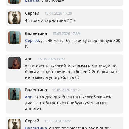
Lanana
, спасибо🙏💕
Сергей
15.05.2026 17:29
45 грамм карнитина ? ))))
Валентина
15.05.2026 17:39
Сергей
, да, 45 мл на бутылочку спортивную 800
г.
ann
15.05.2026 17:57
у вас очень высокий максимум и минимум по
белкам...ходят слухи, что более 2.2г белка на кг
нет смысла употреблять 🙂
Валентина
15.05.2026 18:12
ann
, это я два дня была на высокобелковой
диете, чтобы хоть как нибудь уменьшить
аппетит.
Сергей
15.05.2026 19:51
Валентина
, он же получается у вас в виде