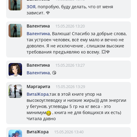
ЗОЯ
, попробую, буду делать, что от меня
зависит. 🌹
Валентина
15.05.2026 13:20
Валентина
, Валюша! Спасибо за добрые слова,
так устроен человек, всё ему мало и вечно не
доволен. Я не исключение , слишком высокие
требования предъявляю ко всему. 💥🌹
Валентина
15.05.2026 13:27
Валентина
, 😘
Маргарита
15.05.2026 13:29
ВитаЖора
,так в этой книге упор на
высокоуглеводку и низкие жиры))) для энергии
у бегунов, углеводы 5 гр на кг веса - это
минимум
, книга не для боящихся их есть)
Читала давно
ВитаЖора
15.05.2026 13:40