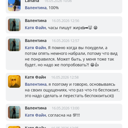
Lanana
16.05.2026 10:06
Валентина
, 100%
Валентина
16.05.2026 12:56
Катя Файн
, часы пишут жир🍰➡🐷 😁
Валентина
16.05.2026 12:57
Катя Файн
, Я помню когда вы похудели, а
потом опять немного набрали, потому что вид
не понравился. Может быть, у меня тоже так
будет, но надо же попробовать?! 😁👍
Катя Файн
16.05.2026 12:58
Валентина
, я поэтому и говорю, основываясь
на своих ощущениях, что раз что-то беспокоит,
это надо сделать и перестать беспокоиться))
Валентина
16.05.2026 13:00
Катя Файн
, согласна на 💯!!!
Катя Файн