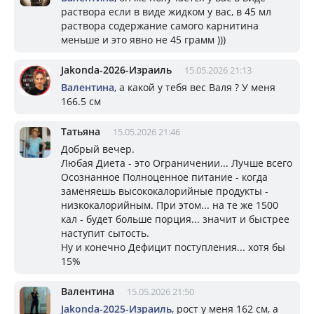
раствора если в виде жидком у вас, в 45 мл
раствора содержание самого карнитина
меньше и это явно не 45 грамм )))
Jakonda-2026-Израиль
15.05.2026 21:13
Валентина
, а какой у тебя вес Валя ? У меня
166.5 см
Татьяна
15.05.2026 21:46
Добрый вечер.
Любая Диета - это Ограничении... Лучше всего
Осознанное Полноценное питание - когда
заменяешь высококалорийные продукты -
низкокалорийным. При этом... на те же 1500
кал - будет больше порция... значит и быстрее
наступит сытость.
Ну и конечно Дефицит поступления... хотя бы
15%
Валентина
15.05.2026 21:50
Jakonda-2025-Израиль
, рост у меня 162 см, а