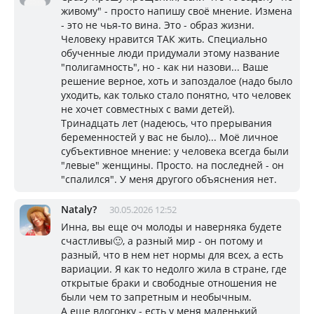
живому" - просто напишу своё мнение. Измена
- это не чья-то вина. Это - образ жизни.
Человеку нравится ТАК жить. Специально
обученные люди придумали этому название
"полигамность", но - как ни назови... Ваше
решение верное, хоть и запоздалое (надо было
уходить, как только стало понятно, что человек
не хочет совместных с вами детей).
Тринадцать лет (надеюсь, что прерывания
беременностей у вас не было)... Моё личное
субъективное мнение: у человека всегда были
"левые" женщины. Просто. на последней - он
"спалился". У меня другого объяснения нет.
Nataly?
30.05.2026 12:52
Инна, вы еще оч молоды и наверняка будете
счастливы🙂, а разный мир - он потому и
разный, что в нем нет нормы для всех, а есть
вариации. Я как то недолго жила в стране, где
открытые браки и свободные отношения не
были чем то запретным и необычным.
А еще вдогонку - есть у меня маленький