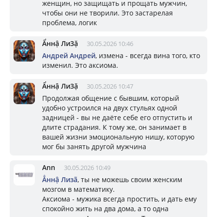
женщин, но защищать и прощать мужчин,
чтобы они не творили. Это застарелая
проблема, логик
Ẩннậ Ли3ặ
30.05.2026 10:46
Андрей Андрей
, измена - всегда вина того, кто
изменил. Это аксиома.
Ẩннậ Ли3ặ
30.05.2026 10:47
Продолжая общение с бывшим, который
удобно устроился на двух стульях одной
задницей - вы не даёте себе его отпустить и
длите страдания. К тому же, он занимает в
вашей жизни эмоциональную нишу, которую
мог бы занять другой мужчина
Ann
30.05.2026 10:49
Ẳннậ Лизã
, ты не можешь своим женским
мозгом в математику.
Аксиома - мужика всегда простить, и дать ему
спокойно жить на два дома, а то одна