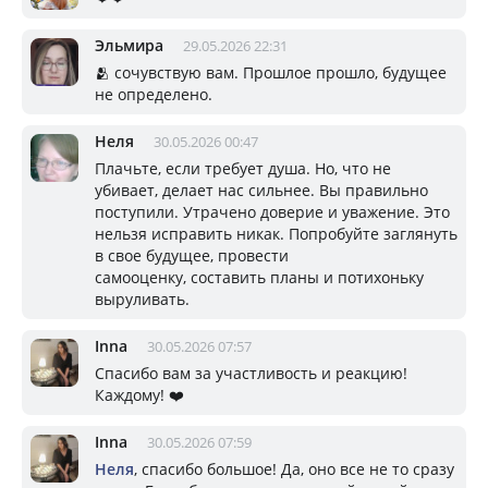
Эльмира
29.05.2026 22:31
🫂 сочувствую вам. Прошлое прошло, будущее
не определено.
Неля
30.05.2026 00:47
Плачьте, если требует душа. Но, что не
убивает, делает нас сильнее. Вы правильно
поступили. Утрачено доверие и уважение. Это
нельзя исправить никак. Попробуйте заглянуть
в свое будущее, провести
самооценку, составить планы и потихоньку
выруливать.
Inna
30.05.2026 07:57
Спасибо вам за участливость и реакцию!
Каждому! ❤️
Inna
30.05.2026 07:59
Неля
, спасибо большое! Да, оно все не то сразу