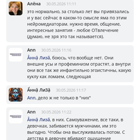
Алёна
30.05.2026 11:11
это нормально, за столько лет вы привязались
и у вас сейчас в каком-то смысле яма по этим
нейромедиаторам. нужно время, общение,
интересные занятия - любое ОТвлечение
(думаю, не зря это так называется).
Ann
30.05.2026 11:16
Ẳннậ Лизã
, боюсь, что вообще нет. Они
внешне усы и профеминизм отрастят, а внутри
они все так же инфантильно эгоистичны, какую
куклу как ломаем, следующая
Ẩннậ Ли3ặ
30.05.2026 11:17
Ann
, дело ж не только в "них"
Ann
30.05.2026 11:22
Ẳннậ Лизã
, в них. Самоуважение, все таки, в
девочках, забивается мужчинами, им это
выгодно. Чтобы она выслуживалась потом. С
детства в девочек вбивают ощущение