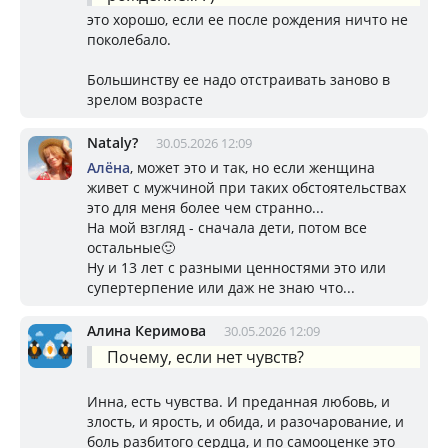
это хорошо, если ее после рождения ничто не
поколебало.
Большинству ее надо отстраивать заново в
зрелом возрасте
Nataly?
30.05.2026 12:09
Алёна
, может это и так, но если женщина
живет с мужчиной при таких обстоятельствах
это для меня более чем странно...
На мой взгляд - сначала дети, потом все
остальные🙂
Ну и 13 лет с разными ценностями это или
супертерпение или даж не знаю что...
Алина Керимова
30.05.2026 12:09
Почему, если нет чувств?
Инна, есть чувства. И преданная любовь, и
злость, и ярость, и обида, и разочарование, и
боль разбитого сердца, и по самооценке это