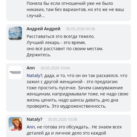
Поняла бы если отношений уже не было
никаких, там без вариантов, но это же не ваш
случай...
Андрей Андрей
30.05.2026 09:36
Расставаться это всегда тяжело.
Лучший лекарь - это время,
оно всё расставит по своим местам.
Держитесь.
Ann
30.05.2026 10:04
Nataly?
, дада, и то, что он он так раскаялся, что
зажил с другой женщиной - это предлагаю
тоже простить пусечке. Зачем самоуважение
женщинам, напридумывали тоже, не надо свою
жизнь ценить, надо шансы давать, дно дна
проверять. Это мудроженственность.
Nataly?
30.05.2026 10:08
Ann
, не готова это обсуждать.. Не знаем всех
деталей да и личное дело это каждой