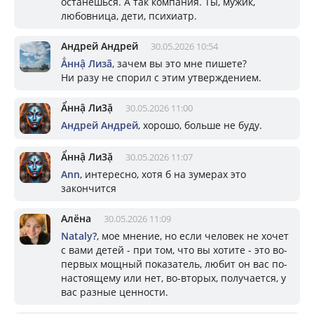
останешься. А так компания. Ты, мужик,
любовница, дети, психиатр.
Андрей Андрей
30.05.2026 10:54
Ẳннậ Лизã
, зачем вы это мне пишете?
Ни разу не спорил с этим утверждением.
Ẩннậ Ли3ặ
30.05.2026 11:00
Андрей Андрей
, хорошо, больше не буду.
Ẩннậ Ли3ặ
30.05.2026 11:07
Ann
, интересно, хотя б на зумерах это
закончится
Алёна
30.05.2026 11:09
Nataly?
, мое мнение, но если человек не хочет
с вами детей - при том, что вы хотите - это во-
первых мощный показатель, любит он вас по-
настоящему или нет, во-вторых, получается, у
вас разные ценности.