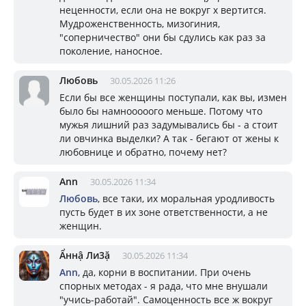
неценности, если она не вокруг х вертится.
Мудроженственность, мизогиния,
"соперничество" они бы сдулись как раз за
поколение, наносное.
Любовь
30.05.2026 11:26
Если бы все женщины поступали, как вы, измен
было бы намнооооого меньше. Потому что
мужья лишний раз задумывались бы - а стоит
ли овчинка выделки? А так - бегают от жены к
любовнице и обратно, почему нет?
Ann
30.05.2026 11:34
Любовь
, все таки, их моральная уродливость
пусть будет в их зоне ответственности, а не
женщин.
Ẩннậ Ли3ặ
30.05.2026 11:34
Ann
, да, корни в воспитании. При очень
спорных методах - я рада, что мне внушали
"учись-работай". Самоценность все ж вокруг