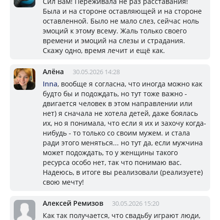
Сил Вам! Переживала не раз расставания!
Была и на стороне оставляющей и на стороне
оставленной. Было не мало слез, сейчас ноль
эмоций к этому всему. Жаль только своего
времени и эмоций на слезы и страдания.
Скажу одно, время лечит и ещё как.
Алёна
30.05.2026 14:28
Inna
, вообще я согласна, что иногда можно как
будто бы и подождать, но тут тоже важно -
двигается человек в этом направлении или
нет) я сначала не хотела детей, даже боялась
их, но я понимала, что если я их и захочу когда-
нибудь - то только со своим мужем. и стала
ради этого меняться... но тут да, если мужчина
может подождать, то у женщины такого
ресурса особо нет, так что понимаю вас.
Надеюсь, в итоге вы реализовали (реализуете)
свою мечту!
Алексей Ремизов
30.05.2026 15:20
Как так получается, что свадьбу играют люди,