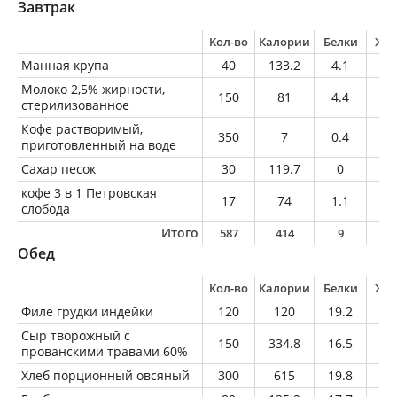
Завтрак
Кол-во
Калории
Белки
Жи
Манная крупа
40
133.2
4.1
0.
Молоко 2,5% жирности,
150
81
4.4
3.
стерилизованное
Кофе растворимый,
350
7
0.4
0
приготовленный на воде
Сахар песок
30
119.7
0
0
кофе 3 в 1 Петровская
17
74
1.1
0
слобода
Итого
587
414
9
4
Обед
Кол-во
Калории
Белки
Жи
Филе грудки индейки
120
120
19.2
2.
Сыр творожный с
150
334.8
16.5
28
прованскими травами 60%
Хлеб порционный овсяный
300
615
19.8
1