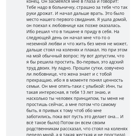
конец. Он засмеялся мне в глаза и говорит:
Тебе надо в больничку, страшно за тебя что так
руки дрожат. И начал дальше врать. Это было
место нашего первого свидания. Я ушла домой,
он поехал к любовнице как позже оказалась.
Ибо решил что в тишине я приду в себя. На
следующей день он начал мне что-то о
неземной любви и что жить без меня не может,
дальше стоял на коленях и плакал. Но при этом
на мой обычный вопрос: Ну вот допустим, что
я бы решила простить. Во-первых, это адский
труд двоих. Ну ладно. Прошли сутки, озвучено
ли любовнице, что жена знает и с тобой
прекращаю, ибо я в моменте понял ценность
семьи. Он мне опять-таки с улыбкой: Инн, ты
такая интересная, я тебя 13 лет знаю, и
насколько ты человек принципом, ты меня не
простишь сейчас, а мне потом что самому
быть, я привык к тому чтоб обо мне
заботились, пока вот пусть это делает она... И
всё такое было) Потом он всем своим
родственникам рассказал, что стоял на коленях
передо мной, а я такая жесткая и не простила)