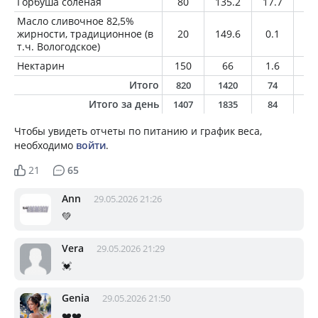
Горбуша соленая
80
135.2
17.7
7.
Масло сливочное 82,5%
жирности, традиционное (в
20
149.6
0.1
16
т.ч. Вологодское)
Нектарин
150
66
1.6
0.
Итого
820
1420
74
7
Итого за день
1407
1835
84
7
Чтобы увидеть отчеты по питанию и график веса,
необходимо
войти
.
21
65
Ann
29.05.2026 21:26
💚
Vera
29.05.2026 21:29
💓
Genia
29.05.2026 21:50
❤️❤️