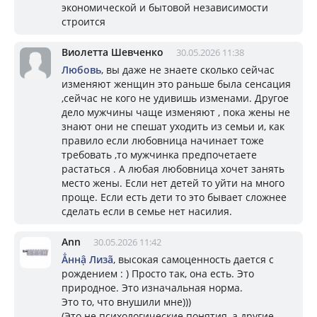
экономической и бытовой независимости
строится
Виолетта Шевченко
30.05.2026 11:38
Любовь
, вы даже не знаете сколько сейчас
изменяют женщин это раньше была сенсация
,сейчас не кого не удивишь изменами. Другое
дело мужчины чаще изменяют , пока жены не
знают они не спешат уходить из семьи и, как
правило если любовница начинает тоже
требовать ,то мужчинка предпочетаете
растаться . А любая любовница хочет занять
место жены. Если нет детей то уйти на много
проще. Если есть дети то это бывает сложнее
сделать если в семье нет насилия.
Ann
30.05.2026 11:42
Ẳннậ Лизã
, высокая самоценность дается с
рождением : ) Просто так, она есть. Это
природное. Это изначальная норма.
Это то, что внушили мне)))
(Это не психологические понятия, а другие,