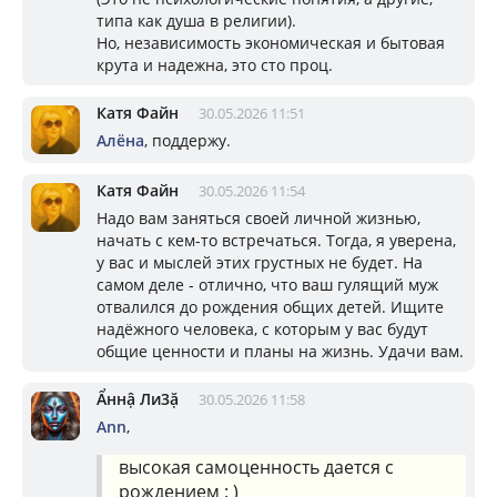
типа как душа в религии).
Но, независимость экономическая и бытовая
крута и надежна, это сто проц.
Катя Файн
30.05.2026 11:51
Алёна
, поддержу.
Катя Файн
30.05.2026 11:54
Надо вам заняться своей личной жизнью,
начать с кем-то встречаться. Тогда, я уверена,
у вас и мыслей этих грустных не будет. На
самом деле - отлично, что ваш гулящий муж
отвалился до рождения общих детей. Ищите
надёжного человека, с которым у вас будут
общие ценности и планы на жизнь. Удачи вам.
Ẩннậ Ли3ặ
30.05.2026 11:58
Ann
,
высокая самоценность дается с
рождением : )