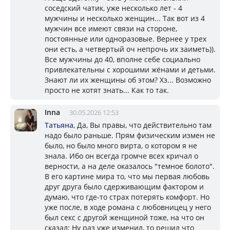
соседский чатик, уже несколько лет - 4
мужчины и несколько женщин... Так вот из 4
мужчин все имеют связи на стороне,
постоянные или одноразовые. Вернее у трех
они есть, а четвертый оч непрочь их заиметь)).
Все мужчины до 40, вполне себе социально
привлекательны с хорошими жёнами и детьми.
Знают ли их женщины об этом? Хз... Возможно
просто не хотят знать... Как то так.
Inna
30.05.2026 12:53
Татьяна
, Да, Вы правы, что действительно там
надо было раньше. Прям физическим измен не
было, но было много вирта, о котором я не
знала. Ибо он всегда громче всех кричал о
верности, а на деле оказалось "темное болото".
В его картине мира то, что мы первая любовь
друг друга было сдерживающим фактором и
думаю, что где-то страх потерять комфорт. Но
уже после, в ходе романа с любовницец у него
был секс с другой женщиной тоже, на что он
сказал: Ну раз уже изменил, то решил что