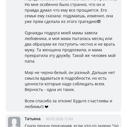
Но мне особенно было странно, что он и
правда думал что ему все прощается. Его
семья ему сказала: подумаешь, изменил, она
уже прям сделала из этого трагедию🙈
Однажды подруга моей мамы завела
любовника, и моя мама пыталась месяц или
два образуми ее поступить честно и не врать
мужу. Та женщина продолжила, и мама
прекратила эту дружбу. Такой же человек мой
папа.
Мир не черно-белый, он разный. Дальше нет
смысла вдаваться в подробности, но есть
ценности которые надо соблюдать всем.
Верность - одна из таких.
Всем спасибо за отклик! Будьте счастливы и
любимы!) ❤️
Татьяна
30.05.2026 12:43
Сразу прошу прощения, если что-то задену "по