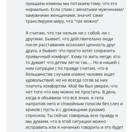
прощаем измены мы потакаем тому, что это
нормально. Если спим с женатыми мужчинами/
замужними женщинами, значит сами
транслируем миру, что "так можно".
Я считаю, что так нельзя ни с собой, ни с
другими. Бывает, что действительно люди
после расставания осознают ценность друг
друга, а бывает что просто хотят сохранить
привычный комфорт. Кому-то жить негде, кто-
то думает что детям легче так.... Но в нашей с
ним ситуации ( по правде считаю, что в
большинстве случаев измен) человек ищет
удовольствий, но не всегда готов за них
платить комфортом. Мой бм был уверен, что
нет того что ему можно не простить. В день
когда я объявила что всё знаю, я села
напротив него и спокойным голосом без слез и
криков ( пусть и с дрожащими руками)
спросила: Ты сейчас говоришь всю правду и
мы думаем, что в этой ситуации можно
исправить или я начинаю говорить и это будет