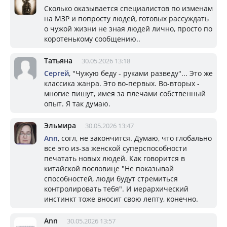
Сколько оказывается специалистов по изменам
на МЗР и попросту людей, готовых рассуждать
о чужой жизни не зная людей лично, просто по
коротенькому сообщению..
Татьяна
30.05.2026 13:18
Сергей
, "Чужую беду - руками разведу"... Это же
классика жанра. Это во-первых. Во-вторых -
многие пишут, имея за плечами собственный
опыт. Я так думаю.
Эльмира
30.05.2026 13:47
Ann
, согл, не закончится. Думаю, что глобально
все это из-за женской суперспособности
печатать новых людей. Как говорится в
китайской пословице "Не показывай
способностей, люди будут стремиться
контролировать тебя". И иерархический
инстинкт тоже вносит свою лепту, конечно.
Ann
30.05.2026 13:57