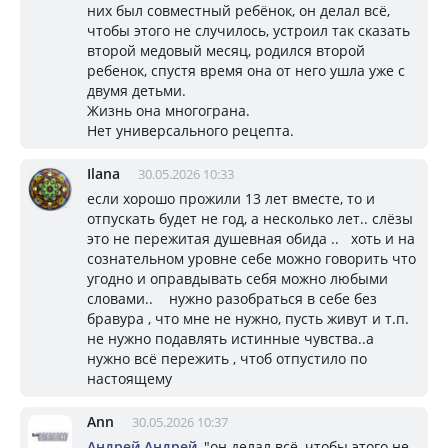
них был совместный ребёнок, он делал всё,
чтобы этого не случилось, устроил так сказать
второй медовый месяц, родился второй
ребенок, спустя время она от него ушла уже с
двумя детьми.
Жизнь она многограна.
Нет универсального рецепта.
Ilana
30.05.2026 10:33
если хорошо прожили 13 лет вместе, то и
отпускать будет не год, а несколько лет.. слёзы
это не пережитая душевная обида .. хоть и на
сознательном уровне себе можно говорить что
угодно и оправдывать себя можно любыми
словами.. нужно разобраться в себе без
бравура , что мне не нужно, пусть живут и т.п.
не нужно подавлять истинные чувства..а
нужно всё пережить , чтоб отпустило по
настоящему
Ann
30.05.2026 10:37
Андрей Андрей
, "он делал всё, чтобы этого не