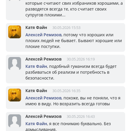
которые считают свих избраников хорошими, а
разводятся всегда те, кто считает своих
супругов плохими...
Катя Файн
30.05.2026 15:53
Алексей Ремизов
, потому что хороших или
плохих людей не бывает. Бывают хорошие или
плохие поступки.
Алексей Ремизов
30.05.2026 16:19
Катя Файн
, подобный гуманизм всегда будет
разбиваться об реализм и потребность в
безопасности.
Катя Файн
30.05.2026 16:35
Алексей Ремизов
, похоже, вы не поняли, что я
имею в виду. Но возразить всегда готовы
Алексей Ремизов
30.05.2026 16:43
Катя Файн
, я все понимаю буквально. Без
домысливания.