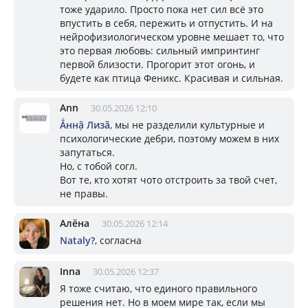
тоже ударило. Просто пока нет сил всё это
впустить в себя, пережить и отпустить. И на
нейрофизиологическом уровне мешает то, что
это первая любовь: сильный импринтинг
первой близости. Прогорит этот огонь, и
будете как птица Феникс. Красивая и сильная.
Ann
30.05.2026 12:10
Ẳннậ Лизã
, мы не разделили культурные и
психологические дебри, поэтому можем в них
запутаться.
Но, с тобой согл.
Вот те, кто хотят чото отстроить за твой счет,
не правы.
Алёна
30.05.2026 12:14
Nataly?
, согласна
Inna
30.05.2026 12:37
Я тоже считаю, что единого правильного
решения нет. Но в моем мире так, если мы