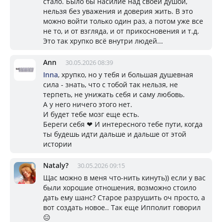
стало. Было бы насилие над своей душой,
нельзя без уважения и доверия жить. В это
можно войти только один раз, а потом уже все
не то, и от взгляда, и от прикосновения и т.д.
Это так хрупко всё внутри людей...
Ann
30.05.2026 08:39
Inna
, хрупко, но у тебя и большая душевная
сила - знать, что с тобой так нельзя, не
терпеть, не унижать себя и саму любовь.
А у него ничего этого нет.
И будет тебе мозг еще есть.
Береги себя ❤ И интересного тебе пути, когда
ты будешь идти дальше и дальше от этой
истории
Nataly?
30.05.2026 09:15
Щас можно в меня что-нить кинуть)) если у вас
были хорошие отношения, возможно стоило
дать ему шанс? Старое разрушить оч просто, а
вот создать новое.. Так еще Ипполит говорил
😑