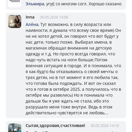
Эльмира
, угу(( со многим согл. Хорошо сказано
Inna
30.05.2026 14:06
Алёна
, Тут возможно, в силу возраста или
наивности, я думала что всему свое время) Он
не не хотел детей, он говорил что вот будут у
нас дети, только позже. Выбирал имена, в
магазинах обращал внимания на детскую
одежду и т.д. Но просто всегда говорил, что
надо чуть встать на ноги больше.Потом
военная ситуация в городе. И я понимала, что
я как-будто бы отказываюсь о своей мечты о
трех детях, но в тот момент я его любила так,
что готова была подождать. И вот он сказал
что я готов в октябре 2025, а получилось что в
октябре мы развелись) Но я понимала что
дальше бы я уже ждать не стала, ибо это
разрушало меня тоже внутри. Ведь в этом
действительно чувствуется не любовь...
Сытая,здоровая,счастливая!
30.05.2026 14:19