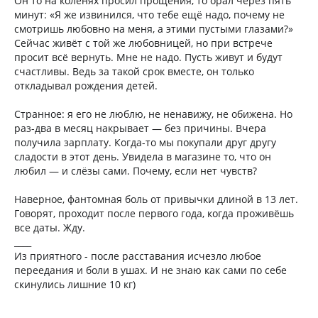
Он то на коленях просил прощения, то орал через пять
минут: «Я же извинился, что тебе ещё надо, почему не
смотришь любовно на меня, а этими пустыми глазами?»
Сейчас живёт с той же любовницей, но при встрече
просит всё вернуть. Мне не надо. Пусть живут и будут
счастливы. Ведь за такой срок вместе, он только
откладывал рождения детей.
Странное: я его не люблю, не ненавижу, не обижена. Но
раз-два в месяц накрывает — без причины. Вчера
получила зарплату. Когда-то мы покупали друг другу
сладости в этот день. Увидела в магазине то, что он
любил — и слёзы сами. Почему, если нет чувств?
Наверное, фантомная боль от привычки длиной в 13 лет.
Говорят, проходит после первого года, когда проживёшь
все даты. Жду.
____
Из приятного - после расставания исчезло любое
переедания и боли в ушах. И не знаю как сами по себе
скинулись лишние 10 кг)