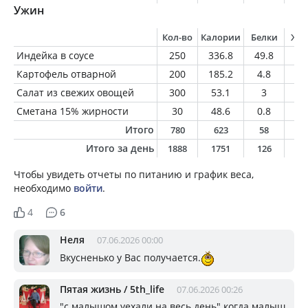
Ужин
Кол-во
Калории
Белки
Жи
Индейка в соусе
250
336.8
49.8
4
Картофель отварной
200
185.2
4.8
1
Салат из свежих овощей
300
53.1
3
0.
Сметана 15% жирности
30
48.6
0.8
4.
Итого
780
623
58
9
Итого за день
1888
1751
126
6
Чтобы увидеть отчеты по питанию и график веса,
необходимо
войти
.
4
6
Неля
07.06.2026 00:00
Вкусненько у Вас получается.
Пятая жизнь / 5th_life
07.06.2026 00:26
"с малышом уехали на весь день" когда малыш