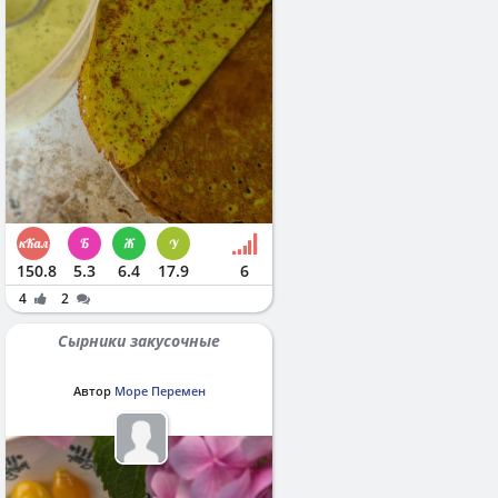
150.8
5.3
6.4
17.9
6
4
2
Сырники закусочные
Автор
Море Перемен