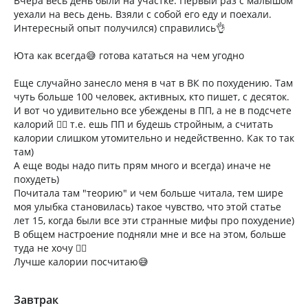
Вчера весь день были на участке. Первый раз с малышом
уехали на весь день. Взяли с собой его еду и поехали.
Интересный опыт получился) справились👌
Юта как всегда😅 готова кататься на чем угодно
Еще случайно занесло меня в чат в ВК по похудению. Там
чуть больше 100 человек, активных, кто пишет, с десяток.
И вот чо удивительно все убеждены в ПП, а не в подсчете
калорий 🤷‍♀️ т.е. ешь ПП и будешь стройным, а считать
калории слишком утомительно и недейственно. Как то так
там)
А еще воды надо пить прям много и всегда) иначе не
похудеть)
Почитала там "теорию" и чем больше читала, тем шире
моя улыбка становилась) такое чувство, что этой статье
лет 15, когда были все эти странные мифы про похудение)
В общем настроение подняли мне и все на этом, больше
туда не хочу 🙅‍♀
Лучше калории посчитаю😅
Завтрак