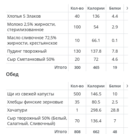
Кол-во
Калории
Белки
Жи
Хлопья 5 Злаков
40
136
4.4
1.
Молоко 2,5% жирности,
100
54
2.9
2.
стерилизованное
Масло сливочное 72,5%
10
66.1
0.1
7.
жирности, крестьянское
Пудинг творожный
130
137.8
7.8
5.
Сыр Сметанковый 50%
20
72
4.6
5.
Итого
300
465
19
2
Обед
Кол-во
Калории
Белки
Жи
Щи из свежей капусты
500
146.5
10
2.
Хлебцы финские зерновые
35
80.5
2.5
0.
Хачапури
1
298.6
28.8
1
Сыр творожный 50% (Белый,
70
136.4
7
11
Салатный, Сливочный)
Итого
808
662
48
2