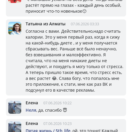
растёт прямо на глазах - каждый день особый,
приносит что-то новенькое🙂
Татьяна из Алматы
07.06.2026 03:33
Согласна с вами. Действительно,надо считать
калории. Это у меня первый раз, когда я сижу
на какой-нибудь диете , и у меня получается
сбрасывать вес. Раньше всё было ненаучно,
без взвешивания и малоэффективно. Я
считала, что на меня никакие диеты не
действуют, и похудеть я могу только от стресса.
А теперь пришло такое время, что стресс есть,
а вес растет 😂. Слава богу, что попалось мне
это приложение, к стати, мне как раз ВК и
подсунул его в качестве рекламы.
Елена
07.06.2026 10:22
Неля
, да, спасибо 😇
Елена
07.06.2026 10:23
Пятая жизнь / 5th_life
, ой, это точно! Каждый