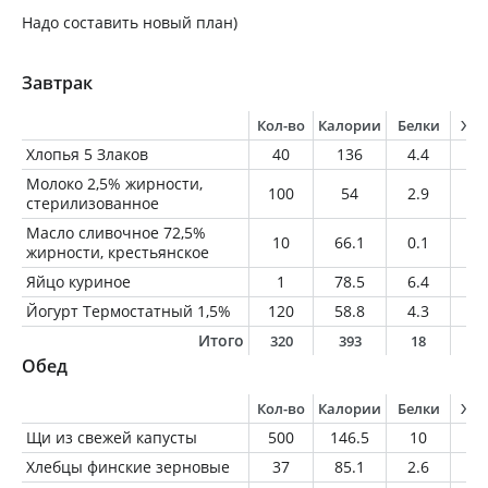
Надо составить новый план)
Завтрак
Кол-во
Калории
Белки
Жи
Хлопья 5 Злаков
40
136
4.4
1.
Молоко 2,5% жирности,
100
54
2.9
2.
стерилизованное
Масло сливочное 72,5%
10
66.1
0.1
7.
жирности, крестьянское
Яйцо куриное
1
78.5
6.4
5.
Йогурт Термостатный 1,5%
120
58.8
4.3
1.
Итого
320
393
18
1
Обед
Кол-во
Калории
Белки
Жи
Щи из свежей капусты
500
146.5
10
2.
Хлебцы финские зерновые
37
85.1
2.6
0.