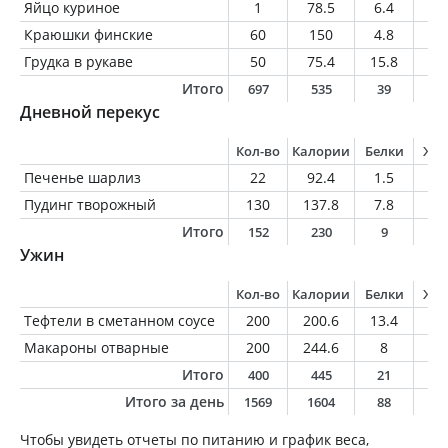
Яйцо куриное
1
78.5
6.4
5.
Краюшки финские
60
150
4.8
0.
Грудка в рукаве
50
75.4
15.8
1.
Итого
697
535
39
1
Дневной перекус
Кол-во
Калории
Белки
Жи
Печенье шарлиз
22
92.4
1.5
2.
Пудинг творожный
130
137.8
7.8
5.
Итого
152
230
9
7
Ужин
Кол-во
Калории
Белки
Жи
Тефтели в сметанном соусе
200
200.6
13.4
11
Макароны отварные
200
244.6
8
0.
Итого
400
445
21
1
Итого за день
1569
1604
88
4
Чтобы увидеть отчеты по питанию и график веса,