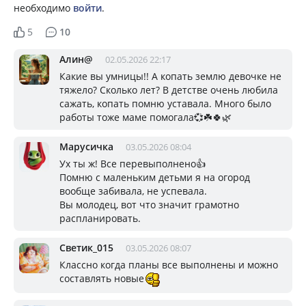
необходимо
войти
.
5
10
Алин@
02.05.2026 22:17
Какие вы умницы!! А копать землю девочке не
тяжело? Сколько лет? В детстве очень любила
сажать, копать помню уставала. Много было
работы тоже маме помогала💞☘️🍀🌿
Марусичка
03.05.2026 08:04
Ух ты ж! Все перевыполнено👍
Помню с маленьким детьми я на огород
вообще забивала, не успевала.
Вы молодец, вот что значит грамотно
распланировать.
Светик_015
03.05.2026 08:07
Классно когда планы все выполнены и можно
составлять новые