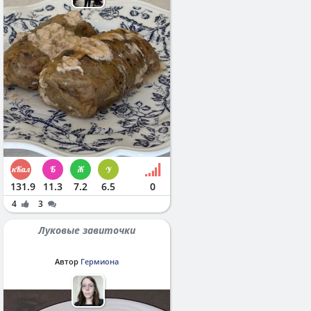
131.9
11.3
7.2
6.5
0
4
3
Луковые завиточки
Автор
Гермиона