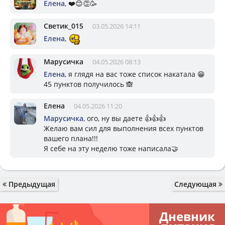
Елена
, ❤️😊👏🥳
Светик_015
03.05.2026 14:11
Елена
,
Марусичка
04.05.2026 08:13
Елена
, я глядя на вас тоже список накатала 😁
45 пунктов получилось 🙈
Елена
04.05.2026 11:20
Марусичка
, ого, ну вы даете 👍👍👍
Желаю вам сил для выполнения всех пунктов
вашего плана!!!
Я себе на эту неделю тоже написала🤝
Предыдущая
Следующая
Дневник