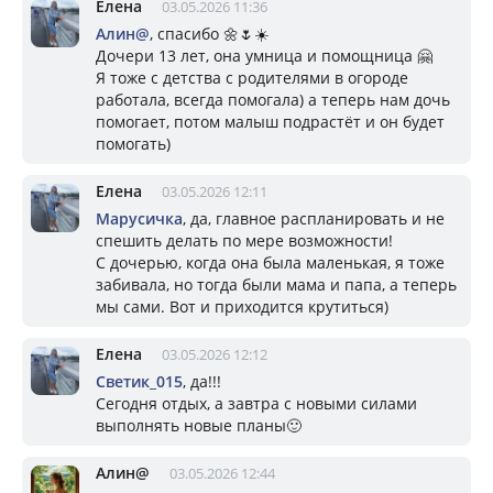
Елена
03.05.2026 11:36
Алин@
, спасибо 🌼🌷☀️
Дочери 13 лет, она умница и помощница 🤗
Я тоже с детства с родителями в огороде
работала, всегда помогала) а теперь нам дочь
помогает, потом малыш подрастёт и он будет
помогать)
Елена
03.05.2026 12:11
Марусичка
, да, главное распланировать и не
спешить делать по мере возможности!
С дочерью, когда она была маленькая, я тоже
забивала, но тогда были мама и папа, а теперь
мы сами. Вот и приходится крутиться)
Елена
03.05.2026 12:12
Светик_015
, да!!!
Сегодня отдых, а завтра с новыми силами
выполнять новые планы🙂
Алин@
03.05.2026 12:44