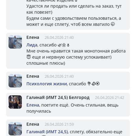
Удастся ли продать или сделать на заказ, тут
как повезет)
Будем сами с удовольствием пользоваться, а
может и еще сплету, чтоб всем хватило 🤭
Елена
26.04.2026 21:40
Лида
, спасибо 🌿🌼🌷
Мне очень нравится такая монотонная работа
😇 еще и нервную систему успокаивает)
сплошные плюсы)
Елена
26.04.2026 21:40
Психология жизни
, спасибо 💐🥀🏵️
ГалинаЯ (ИМТ 24,5) Белгород
26.04.2026 21:42
Елена
, поетите ещё. Очень стильная, вещь
получилась
Елена
26.04.2026 21:59
ГалинаЯ (ИМТ 24,5)
, сплету, обязательно еще