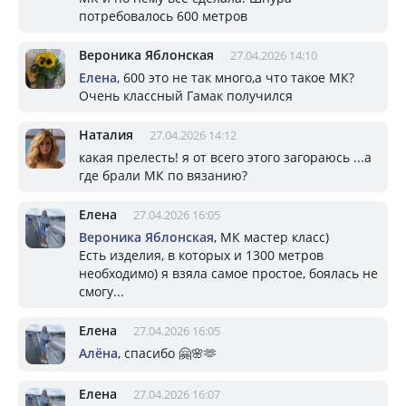
потребовалось 600 метров
Вероника Яблонская
27.04.2026 14:10
Елена
, 600 это не так много,а что такое МК?
Очень классный Гамак получился
Наталия
27.04.2026 14:12
какая прелесть! я от всего этого загораюсь ...а
где брали МК по вязанию?
Елена
27.04.2026 16:05
Вероника Яблонская
, МК мастер класс)
Есть изделия, в которых и 1300 метров
необходимо) я взяла самое простое, боялась не
смогу...
Елена
27.04.2026 16:05
Алёна
, спасибо 🤗🌸🫶
Елена
27.04.2026 16:07