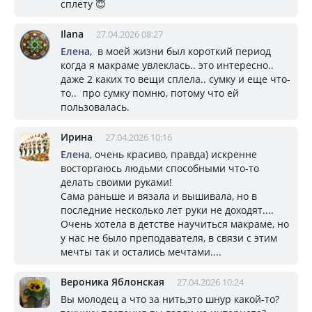
сплету 😇
Ilana
27.04.2026 08:27
Елена
, в моей жизни был короткий период
когда я макраме увлеклась.. это интересно..
даже 2 каких то вещи сплела.. сумку и еще что-
то.. про сумку помню, потому что ей
пользовалась.
Ирина
27.04.2026 10:16
Елена
, очень красиво, правда) искренне
восторгаюсь людьми способными что-то
делать своими руками!
Сама раньше и вязала и вышивала, но в
последние несколько лет руки не доходят....
Очень хотела в детстве научиться макраме, но
у нас не было преподавателя, в связи с этим
мечты так и остались мечтами....
Вероника Яблонская
27.04.2026 10:24
Вы молодец а что за нить,это шнур какой-то?