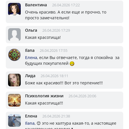
Валентина
26.04.2026 17:22
Очень красиво. А если еще и прочно, то
просто замечательно!
Ольга
26.04.2026 17:29
Какая красотища!
Ilana
26.04.2026 17:55
Елена
, если Вы отвечаете, тогда я спокойна за
будущих покупателей
Лида
26.04.2026 18:11
Боже как красиво!!! Вот это терпение!!!
Психология жизни
26.04.2026 20:06
Какая красотища!!!
Елена
26.04.2026 21:38
Ilana
, 😊 это не халтура какая-то, а настоящее
качественное изделие🌷