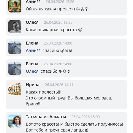
Алин@
26.04.2026 13:26
Ой ля ля какая прелесть🥳🌼🌹
Олеся
26.04.2026 13:29
Какая шикарная красота 😍
Елена
26.04.2026 14:00
Алин@
, спасибо 🌿🌼🌸
Елена
26.04.2026 14:00
Олеся
, спасибо 🌱🌻🌷
Ирина
26.04.2026 14:11
Какая прелесть!!!
Это огромный труд! Вы большая молодец,
браво!!!
Татьяна из Алматы
26.04.2026 15:09
Вот это красота! И быстро сделать получилось!
Вот тебе и гречневая лапша)))