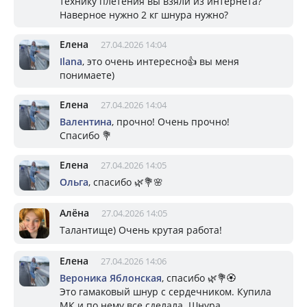
технику плетения вы взяли из интернета?
Наверное нужно 2 кг шнура нужно?
Елена
27.04.2026 14:04
Ilana
, это очень интересно👍 вы меня
понимаете)
Елена
27.04.2026 14:04
Валентина
, прочно! Очень прочно!
Спасибо 💐
Елена
27.04.2026 14:05
Ольга
, спасибо 🌿💐🌸
Алёна
27.04.2026 14:05
Талантище) Очень крутая работа!
Елена
27.04.2026 14:06
Вероника Яблонская
, спасибо 🌿💐🏵️
Это гамаковый шнур с сердечником. Купила
МК и по нему все сделала. Шнура