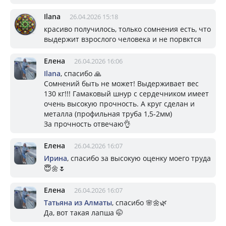
Ilana
26.04.2026 15:18
красиво получилось, только сомнения есть, что
выдержит взрослого человека и не порвктся
Елена
26.04.2026 16:06
Ilana
, спасибо 🙏
Сомнений быть не может! Выдерживает вес
130 кг!!! Гамаковый шнур с сердечником имеет
очень высокую прочность. А круг сделан и
металла (профильная труба 1,5-2мм)
За прочность отвечаю👌
Елена
26.04.2026 16:07
Ирина
, спасибо за высокую оценку моего труда
😇🌼🌷
Елена
26.04.2026 16:07
Татьяна из Алматы
, спасибо 🌸🌼🌿
Да, вот такая лапша 🤭