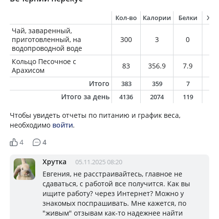
Кол-во
Калории
Белки
Жи
Чай, заваренный,
приготовленный, на
300
3
0
0
водопроводной воде
Кольцо Песочное с
83
356.9
7.9
14
Арахисом
Итого
383
359
7
1
Итого за день
4136
2074
119
9
Чтобы увидеть отчеты по питанию и график веса,
необходимо
войти
.
4
4
Хрутка
05.11.2025 08:20
Евгения, не расстраивайтесь, главное не
сдаваться, с работой все получится. Как вы
ищите работу? через Интернет? Можно у
знакомых поспрашивать. Мне кажется, по
"живым" отзывам как-то надежнее найти