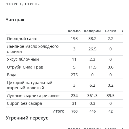
что есть, то есть.
Завтрак
Кол-во
Калории
Белки
Жи
Овощной салат
198
38.2
2.2
0.
Льняное масло холодного
3
26.5
0
3
отжима
Уксус яблочный
11
2.3
0
0
Отруби Сила Трав
5
11.5
0.6
0.
Вода
275
0
0
0
Цикорий натуральный
3
6.2
0.2
0
жареный молотый
Лунные сырники рисовые
234
361.3
39.5
6.
Сироп без сахара
31
0.3
0
0
Итого
760
446
42
9
Утренний перекус