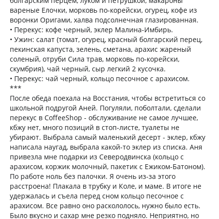
болгарским перцем, луком и петрушкой, макароны
вареные Елочки, морковь по-корейски, огурец, кофе из
воронки Оригами, халва подсолнечная глазированная.
• Перекус: кофе черный, эклер Малина-Имбирь.
• Ужин: салат (томат, огурец, красный болгарский перец,
пекинская капуста, зелень, сметана, арахис жареный
соленый, отруби Сила трав, морковь по-корейски,
скумбрия), чай черный, сыр легкий 2 кусочка.
• Перекус: чай черный, кольцо песочное с арахисом.
***
После обеда поехала на Восстания, чтобы встретиться со
школьной подругой Аней. Погуляли, поболтали, сделали
перекус в CoffeeShop - обслуживание не самое лучшее,
кбжу нет, много позиций в стоп-листе, туалеты не
убирают. Выбрала самый маленький десерт - эклер, кбжу
написала наугад, выбрала какой-то эклер из списка. Аня
привезла мне подарки из Северодвинска (кольцо с
арахисом, коржик молочный, пакетик с Ежиком-Батоном).
По работе ноль без палочки. Я очень из-за этого
расстроена! Плакала в трубку и Коле, и маме. В итоге не
удержалась и съела перед сном кольцо песочное с
арахисом. Все равно оно раскололось, нужно было есть.
Было вкусно и сахар мне резко подняло. Неприятно, но