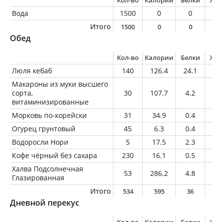
Кол-во
Калории
Белки
Жи
Вода
1500
0
0
0
Итого
1500
0
0
0
Обед
Кол-во
Калории
Белки
Жи
Люля кебаб
140
126.4
24.1
2
Макароны из муки высшего
сорта,
30
107.7
4.2
0.
витаминизированные
Морковь по-корейски
31
34.9
0.4
2.
Огурец грунтовый
45
6.3
0.4
0
Водоросли Нори
5
17.5
2.3
0
Кофе чёрный без сахара
230
16.1
0.5
1.
Халва Подсолнечная
53
286.2
4.8
17
Глазированная
Итого
534
595
36
2
Дневной перекус