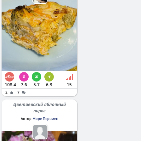
108.4
7.6
5.7
6.3
15
2
7
Цветаевский яблочный
пирог
Автор
Море Перемен