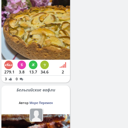
279.1
3.8
13.7
34.6
2
3
0
Бельгийские вафли
Автор
Море Перемен