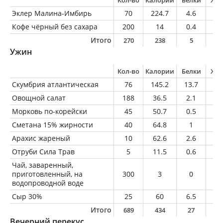
Кол-во
Калории
Белки
Жи
Эклер Малина-Имбирь
70
224.7
4.6
13
Кофе чёрный без сахара
200
14
0.4
1
Итого
270
238
5
1
Ужин
Кол-во
Калории
Белки
Жи
Скумбрия атлантическая
76
145.2
13.7
1
Овощной салат
188
36.5
2.1
0.
Морковь по-корейски
45
50.7
0.5
3.
Сметана 15% жирности
40
64.8
1
6
Арахис жареный
10
62.6
2.6
5.
Отруби Сила Трав
5
11.5
0.6
0.
Чай, заваренный,
приготовленный, на
300
3
0
0
водопроводной воде
Сыр 30%
25
60
6.5
3.
Итого
689
434
27
2
Вечерний перекус