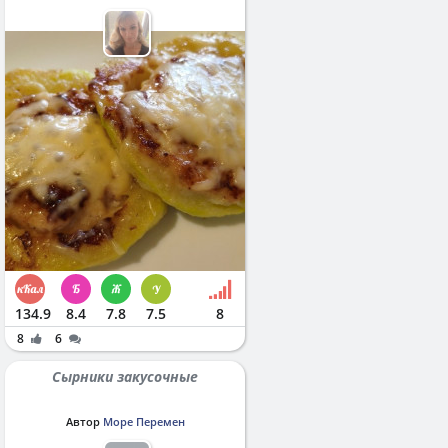
134.9
8.4
7.8
7.5
8
8
6
Сырники закусочные
Автор
Море Перемен