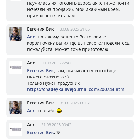
научилась их готовить взрослая (они же почти
исчезли из продажи). Мой любимый крем,
прям хочется их ааам
Евгения Вик
30.08.2025 21:05
Ann
, по какому рецепту Вы готовите
корзиночки? Вы их где выпекаете? Поделитесь,
пожалуйста. Может тоже приготовлю.
Ann
30.08.2025 22:47
Евгения Вик
, там, оказывается вооообще
ничего сложного : )
Только нужен градусник
https://chadeyka.livejournal.com/200744.html
Евгения Вик
31.08.2025 08:07
Ann
, спасибо
Ann
31.08.2025 09:42
Евгения Вик
, 💚