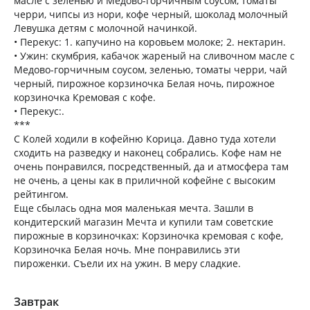
масле с зеленью и Медово-горчичным соусом, томаты
черри, чипсы из нори, кофе черный, шоколад молочный
Левушка детям с молочной начинкой.
• Перекус: 1. капучино на коровьем молоке; 2. нектарин.
• Ужин: скумбрия, кабачок жареный на сливочном масле с
Медово-горчичным соусом, зеленью, томаты черри, чай
черный, пирожное корзиночка Белая ночь, пирожное
корзиночка Кремовая с кофе.
• Перекус:.
***
С Колей ходили в кофейню Корица. Давно туда хотели
сходить на разведку и наконец собрались. Кофе нам не
очень понравился, посредственный, да и атмосфера там
не очень, а цены как в приличной кофейне с высоким
рейтингом.
Еще сбылась одна моя маленькая мечта. Зашли в
кондитерский магазин Мечта и купили там советские
пирожные в корзиночках: Корзиночка кремовая с кофе,
Корзиночка Белая ночь. Мне понравились эти
пироженки. Съели их на ужин. В меру сладкие.
Завтрак