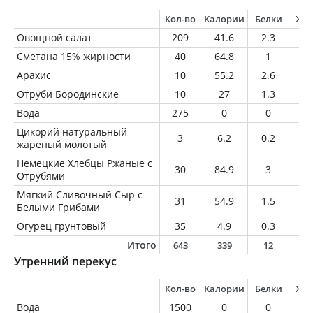
Кол-во
Калории
Белки
Жи
Овощной салат
209
41.6
2.3
0.
Сметана 15% жирности
40
64.8
1
6
Арахис
10
55.2
2.6
4.
Отруби Бородинские
10
27
1.3
0.
Вода
275
0
0
0
Цикорий натуральный
3
6.2
0.2
0
жареный молотый
Немецкие Хлебцы Ржаные с
30
84.9
3
0.
Отрубями
Мягкий Сливочный Сыр с
31
54.9
1.5
5
Белыми Грибами
Огурец грунтовый
35
4.9
0.3
0
Итого
643
339
12
1
Утренний перекус
Кол-во
Калории
Белки
Жи
Вода
1500
0
0
0