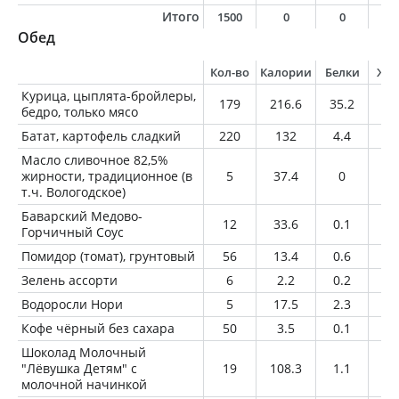
Итого
1500
0
0
0
Обед
Кол-во
Калории
Белки
Жи
Курица, цыплята-бройлеры,
179
216.6
35.2
7.
бедро, только мясо
Батат, картофель сладкий
220
132
4.4
0.
Масло сливочное 82,5%
жирности, традиционное (в
5
37.4
0
4.
т.ч. Вологодское)
Баварский Медово-
12
33.6
0.1
3
Горчичный Соус
Помидор (томат), грунтовый
56
13.4
0.6
0.
Зелень ассорти
6
2.2
0.2
0
Водоросли Нори
5
17.5
2.3
0
Кофе чёрный без сахара
50
3.5
0.1
0.
Шоколад Молочный
"Лёвушка Детям" с
19
108.3
1.1
6.
молочной начинкой