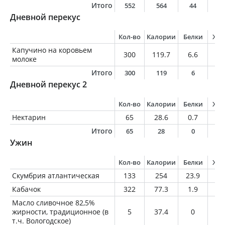
Итого
552
564
44
2
Дневной перекус
Кол-во
Калории
Белки
Жи
Капучино на коровьем
300
119.7
6.6
6.
молоке
Итого
300
119
6
6
Дневной перекус 2
Кол-во
Калории
Белки
Жи
Нектарин
65
28.6
0.7
0.
Итого
65
28
0
0
Ужин
Кол-во
Калории
Белки
Жи
Скумбрия атлантическая
133
254
23.9
17
Кабачок
322
77.3
1.9
1
Масло сливочное 82,5%
жирности, традиционное (в
5
37.4
0
4.
т.ч. Вологодское)