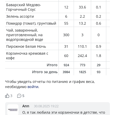
Баварский Медово-
12
33.6
0.1
3
Горчичный Соус
Зелень ассорти
6
2.2
0.2
0
Помидор (томат), грунтовый
55
13.2
0.6
0.
Чай, заваренный,
приготовленный, на
300
3
0
0
водопроводной воде
Пирожное Белая Ночь
31
110.1
0.9
5
Корзиночка кремовая с
60
242.4
1.8
11
кофе
Итого
924
773
29
4
Итого за день
3984
1825
93
8
Чтобы увидеть отчеты по питанию и график веса,
необходимо
войти
.
3
5
Ann
30.08.2025 19:22
О, я так любила эти корзиночки в детстве, что