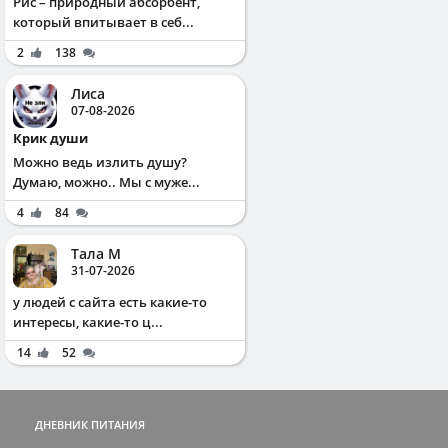
Рис – природный абсорбент,
который впитывает в себ...
2
138
Лиса
07-08-2026
Крик души
Можно ведь излить душу?
Думаю, можно.. Мы с муже...
4
84
Тала М
31-07-2026
у людей с сайта есть какие-то
интересы, какие-то ц...
14
52
ДНЕВНИК ПИТАНИЯ