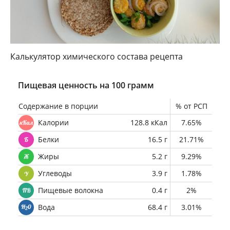
Калькулятор химического состава рецепта
Пищевая ценность на 100 грамм
Содержание в порции
% от РСП
Калории
128.8 кКал
7.65%
Белки
16.5 г
21.71%
Жиры
5.2 г
9.29%
Углеводы
3.9 г
1.78%
Пищевые волокна
0.4 г
2%
Вода
68.4 г
3.01%