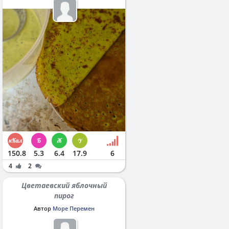
150.8
5.3
6.4
17.9
6
4
2
Цветаевский яблочный
пирог
Автор
Море Перемен