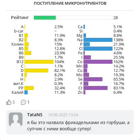
ПОСТУПЛЕНИЕ МИКРОНУТРИЕНТОВ
Рейтинг
28
A
2.5%
Ca
5.1%
b-car
~
Si
0.4%
В1
11.9%
Mg
8.8%
B2
8.3%
Na
138%
Холин
15%
P
21.9%
B5
12.8%
Cl
122%
B6
23.9%
Fe
4.6%
B9
1.7%
I
25.5%
B12
104%
Co
162%
C
1.1%
Mn
14.2%
D
82.1%
Cu
12.7%
E
8.2%
Mo
19.3%
H
2.9%
Se
65.5%
вит.К
0.3%
F
16.7%
PP
32.4%
Cr
83.1%
Калий
11.3%
Zn
6.4%
5
1
TataNS
16.06.2025 13:54
я бы это назвала фрикадельками из горбуши, а
супчик с ними вообще супер!