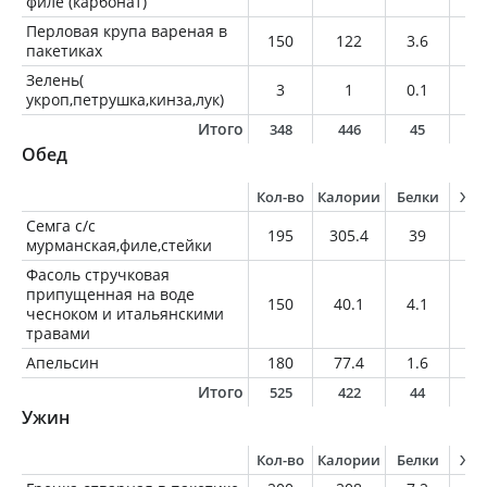
филе (карбонат)
Перловая крупа вареная в
150
122
3.6
0.
пакетиках
Зелень(
3
1
0.1
0
укроп,петрушка,кинза,лук)
Итого
348
446
45
1
Обед
Кол-во
Калории
Белки
Жи
Семга с/с
195
305.4
39
15
мурманская,филе,стейки
Фасоль стручковая
припущенная на воде
150
40.1
4.1
0.
чесноком и итальянскими
травами
Апельсин
180
77.4
1.6
0.
Итого
525
422
44
1
Ужин
Кол-во
Калории
Белки
Жи