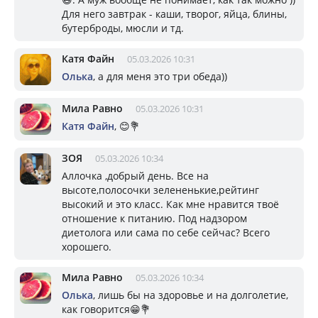
Для него завтрак - каши, творог, яйца, блины,
бутерброды, мюсли и тд.
Катя Файн
05.03.2026 10:31
Олька
, а для меня это три обеда))
Мила Равно
05.03.2026 10:31
Катя Файн
, 😊💐
ЗОЯ
05.03.2026 10:34
Аллочка ,добрый день. Все на
высоте,полосочки зелененькие,рейтинг
высокий и это класс. Как мне нравится твоё
отношение к питанию. Под надзором
диетолога или сама по себе сейчас? Всего
хорошего.
Мила Равно
05.03.2026 10:34
Олька
, лишь бы на здоровье и на долголетие,
как говорится😁💐