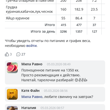
Гречка отварная в пакетике
200
208
7.2
2
Грудка
160
182.9
23.5
6.
куриная,кабачок,лук,чеснок
Яйцо куриное
55
86.4
7
6.
Итого
415
477
37
1
Итого за день
3296
1357
127
4
Чтобы увидеть отчеты по питанию и график веса,
необходимо
войти
.
3
27
Мила Равно
05.03.2026 08:49
Полноценное питание на 1350 кк.
Просто рекомендация к действию.
Налетай, тарелочки разбирай! 😊✌️✌️👍
Катя Файн
05.03.2026 08:56
Мила Равно
, любите свинину на завтрак?
Наталия
05.03.2026 08:57