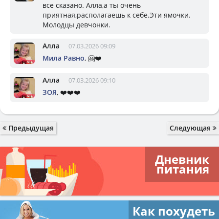
все сказано. Алла,а ты очень
приятная,располагаешь к себе.Эти ямочки.
Молодцы девчонки.
Алла
07.03.2026 09:09
Мила Равно
, 🤗❤️
Алла
07.03.2026 09:10
ЗОЯ
, ❤️❤️❤️
Предыдущая
Следующая
Дневник
питания
Как похудеть