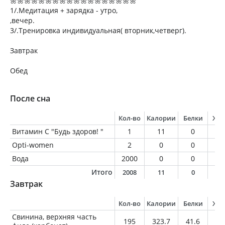
🌼🌼🌼🌼🌼🌼🌼🌼🌼🌼🌼🌼🌼🌼🌼🌼🌼🌼
1/.Медитация + зарядка - утро,
,вечер.
3/.Тренировка индивидуальная( вторник,четверг).
Завтрак
Обед
После сна
Кол-во
Калории
Белки
Жи
Витамин С "Будь здоров! "
1
11
0
0
Opti-women
2
0
0
0
Вода
2000
0
0
0
Итого
2008
11
0
0
Завтрак
Кол-во
Калории
Белки
Жи
Свинина, верхняя часть
195
323.7
41.6
16