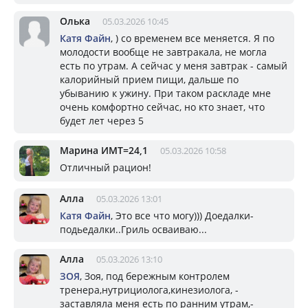
Олька
05.03.2026 10:45
Катя Файн
, ) со временем все меняется. Я по
молодости вообще не завтракала, не могла
есть по утрам. А сейчас у меня завтрак - самый
калорийный прием пищи, дальше по
убыванию к ужину. При таком раскладе мне
очень комфортно сейчас, но кто знает, что
будет лет через 5
Марина ИМТ=24,1
05.03.2026 10:58
Отличный рацион!
Алла
05.03.2026 13:01
Катя Файн
, Это все что могу))) Доедалки-
подьедалки..Гриль осваиваю...
Алла
05.03.2026 13:10
ЗОЯ
, Зоя, под бережным контролем
тренера,нутрициолога,кинезиолога, -
заставляла меня есть по ранним утрам,-