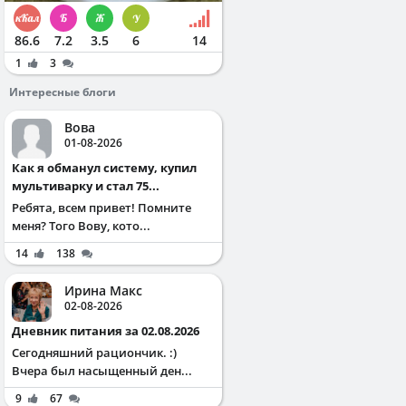
86.6
7.2
3.5
6
14
1
3
Интересные блоги
Вова
01-08-2026
Как я обманул систему, купил
мультиварку и стал 75...
Ребята, всем привет! Помните
меня? Того Вову, кото...
14
138
Ирина Макс
02-08-2026
Дневник питания за 02.08.2026
Сегодняшний рациончик. :)
Вчера был насыщенный ден...
9
67