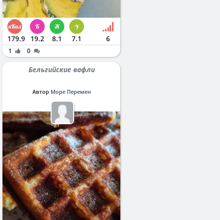
179.9
19.2
8.1
7.1
6
1
0
Бельгийские вафли
Автор
Море Перемен