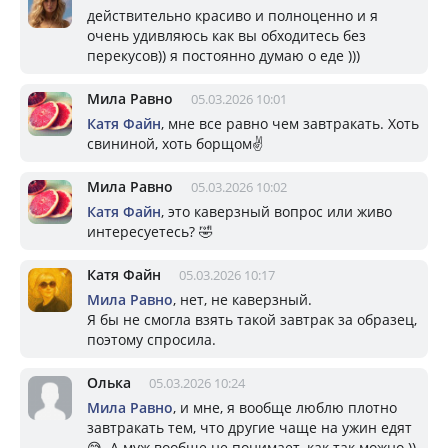
действительно красиво и полноценно и я
очень удивляюсь как вы обходитесь без
перекусов)) я постоянно думаю о еде )))
Мила Равно
05.03.2026 10:01
Катя Файн
, мне все равно чем завтракать. Хоть
свининой, хоть борщом✌️
Мила Равно
05.03.2026 10:02
Катя Файн
, это каверзный вопрос или живо
интересуетесь? 🤣
Катя Файн
05.03.2026 10:17
Мила Равно
, нет, не каверзный.
Я бы не смогла взять такой завтрак за образец,
поэтому спросила.
Олька
05.03.2026 10:24
Мила Равно
, и мне, я вообще люблю плотно
завтракать тем, что другие чаще на ужин едят
😅. А муж вообще не понимает, как так можно ))