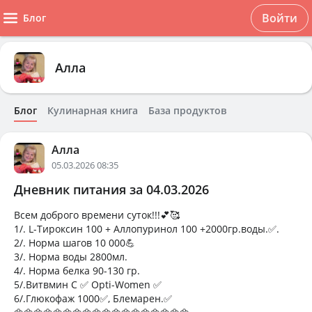
Войти
Блог
Алла
Блог
Кулинарная книга
База продуктов
Алла
05.03.2026 08:35
Дневник питания за 04.03.2026
Всем доброго времени суток!!!💕🥰
1/. L-Тироксин 100 + Аллопуринол 100 +2000гр.воды.✅.
2/. Норма шагов 10 000💪
3/. Норма воды 2800мл.
4/. Норма белка 90-130 гр.
5/.Витвмин С ✅️ Opti-Women ✅️
6/.Глюкофаж 1000✅️, Блемарен.✅️