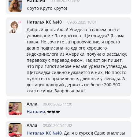
Наталия
09.06.2025 08:02
Круто Круто Круто)
Наталья КС №40
09.06.2025 10:01
Добрый день, Алла! Увидела в вашем посте
упоминание Л-тироксина. Щитовидка? Я сама
такая. Не сочтите за нравоучение, я просто
давно подписана на одного хорошего
эндокринолога из Америки, получаю рассылку,
перевожу с переводчиком. Так вот он пишет,
что при гипотиреозе нельзя урезать углеводы.
Щитовидка сильно нуждается в них. Но просто
нужно есть правильные, длинные углеводы. А
дефицит калорий держать не более 200-300
ккал в сутки. Здоровья вам!
Алла
09.06.2025 11:30
Наталия
, ❤️❤️❤️
Алла
09.06.2025 11:32
Наталья КС №40
, Да, я в курсе)) Сдаю анализы