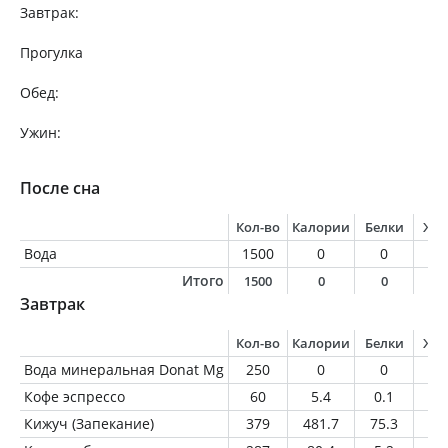
Завтрак:
Прогулка
Обед:
Ужин:
После сна
Кол-во
Калории
Белки
Жи
Вода
1500
0
0
0
Итого
1500
0
0
0
Завтрак
Кол-во
Калории
Белки
Жи
Вода минеральная Donat Mg
250
0
0
0
Кофе эспрессо
60
5.4
0.1
0.
Кижуч (Запекание)
379
481.7
75.3
20