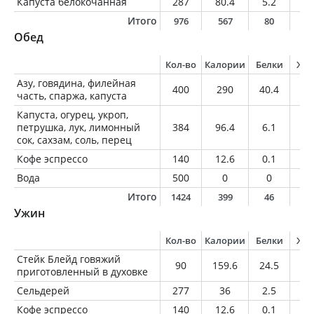
Капуста белокочанная
287
80.4
5.2
0.
Итого
976
567
80
2
Обед
Кол-во
Калории
Белки
Жи
Азу, говядина, филейная
400
290
40.4
10
часть, спаржа, капуста
Капуста, огурец, укроп,
петрушка, лук, лимонный
384
96.4
6.1
0.
сок, сахзам, соль, перец
Кофе эспрессо
140
12.6
0.1
0.
Вода
500
0
0
0
Итого
1424
399
46
1
Ужин
Кол-во
Калории
Белки
Жи
Стейк Блейд говяжий
90
159.6
24.5
6.
приготовленный в духовке
Сельдерей
277
36
2.5
0.
Кофе эспрессо
140
12.6
0.1
0.