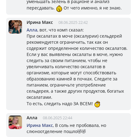
уменьшать зелень в рационе и анализ
пересдавать.
От чего именно, я не знаю.
Ирина Макс
08.06.2025 22:42
Алла
, вот, что комп сказал:
При оксалатах в моче (оксалурии) сельдерей
рекомендуется ограничить, так как он
содержит определенное количество оксалатов.
Если у вас выявлены оксалаты в моче, нужно
следить за своим питанием, чтобы не
увеличивать количество оксалатов в
организме, которые могут способствовать
образованию камней в почках. Следите за
питанием, ограничьте употребление
сельдерея, а также других продуктов, богатых
оксалатами.
То есть, следить надо ЗА ВСЕМ!
Алла
08.06.2025 22:44
Ирина Макс
, В соль не пробовала, но
слюноотделение пошло🤣🤣