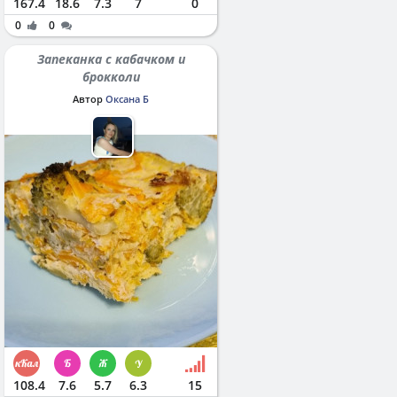
167.4
18.6
7.3
7
0
0
0
Запеканка с кабачком и
брокколи
Автор
Оксана Б
108.4
7.6
5.7
6.3
15