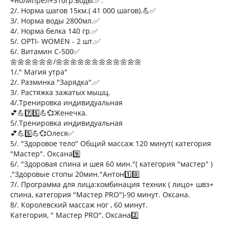
+нолипрел+310гр.воды.✅.
2/. Норма шагов 15км.( 41 000 шагов).💪✅
3/. Норма воды 2800мл.✅
4/. Норма белка 140 гр.✅
5/. OPTI- WOMEN - 2 шт.✅
6/. Витамин С-500✅
🌼🌼🌼🌼🌼🌼/🌼🌼🌼🌼🌼🌼🌼🌼🌼🌼🌼🌼
1/." Магия утра"
2/. Разминка "Зарядка".✅
3/. Растяжка зажатых мышц.
4/.Тренировка индивидуальная
💕💪7️⃣5️⃣💪💞Женечка.
5/.Тренировка индивидуальная
💕💪5️⃣💪💞Олеся✅
5/. "Здоровое тело" Общий массаж 120 минут( категория
"Мастер". Оксана9️⃣
6/. "Здоровая спина и шея 60 мин."( категория "мастер" )
,"Здоровые стопы 20мин."Антон1️⃣0️⃣
7/. Программа для лица:комбинация техник ( лицо+ швз+
спина, категория "Мастер PRO")-90 минут. Оксана.
8/. Королевский массаж ног , 60 минут.
Категория, " Мастер PRO", Оксана2️⃣