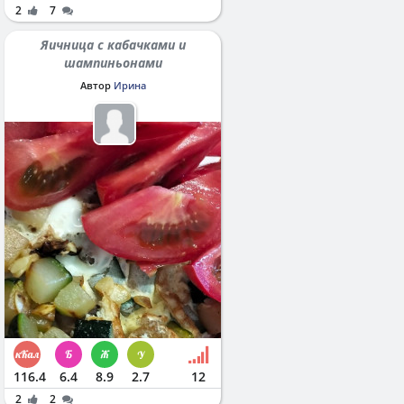
2
7
Яичница с кабачками и
шампиньонами
Автор
Ирина
116.4
6.4
8.9
2.7
12
2
2