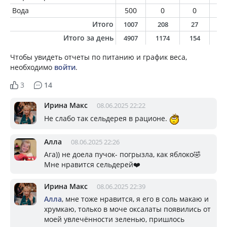
Вода
500
0
0
0
Итого
1007
208
27
7
Итого за день
4907
1174
154
4
Чтобы увидеть отчеты по питанию и график веса,
необходимо
войти
.
3
14
Ирина Макс
08.06.2025 22:22
Не слабо так сельдерея в рационе.
Алла
08.06.2025 22:26
Ага)) не доела пучок- погрызла, как яблоко🤣
Мне нравится сельдерей❤️
Ирина Макс
08.06.2025 22:39
Алла
, мне тоже нравится, я его в соль макаю и
хрумкаю, только в моче оксалаты появились от
моей увлечённости зеленью, пришлось