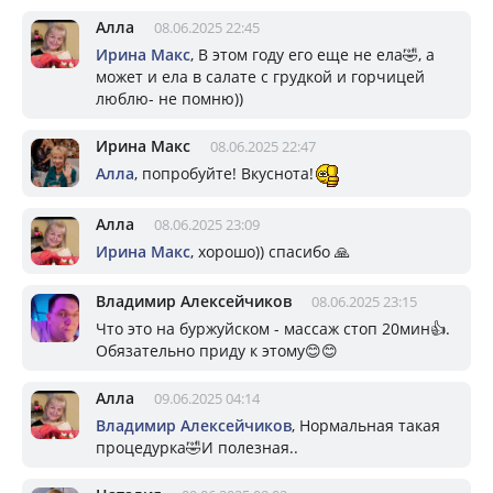
Алла
08.06.2025 22:45
Ирина Макс
, В этом году его еще не ела🤣, а
может и ела в салате с грудкой и горчицей
люблю- не помню))
Ирина Макс
08.06.2025 22:47
Алла
, попробуйте! Вкуснота!
Алла
08.06.2025 23:09
Ирина Макс
, хорошо)) спасибо 🙏
Владимир Алексейчиков
08.06.2025 23:15
Что это на буржуйском - массаж стоп 20мин👍.
Обязательно приду к этому😊😊
Алла
09.06.2025 04:14
Владимир Алексейчиков
, Нормальная такая
процедурка🤣И полезная..