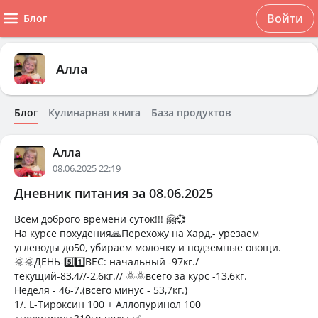
Войти
Блог
Алла
Блог
Кулинарная книга
База продуктов
Алла
08.06.2025 22:19
Дневник питания за 08.06.2025
Всем доброго времени суток!!! 🤗💞
На курсе похудения🙏Перехожу на Хард,- урезаем
углеводы до50, убираем молочку и подземные овощи.
🌞🌞ДЕНЬ-5️⃣1️⃣ВЕС: начальный -97кг./
текущий-83,4//-2,6кг.// 🌞🌞всего за курс -13,6кг.
Неделя - 46-7.(всего минус - 53,7кг.)
1/. L-Тироксин 100 + Аллопуринол 100