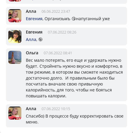
Алла
06.06.2022 23:47
Евгения
, Организьмъ 😘напуганный уже
Евгения
07.06.2022 08:26
Алла
, 🤪
Ольга
07.06.2022 08:41
Вес мало потерять, его еще и удержать нужно
будет. Стройнеть нужно вкусно и комфортно, в
том режиме, в котором вы сможете находиться
достаточно долго. И правильным было бы
посчитать вначале свою привычную
калорийность, для того, чтобы не бояться
повышать калории.
Алла
07.06.2022 10:15
Спасибо) В процессе буду корректировать свое
меню.