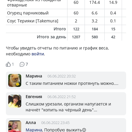
60
174.4
14.9
12
отварные
Огурец парниковый
60
6.6
0.4
0.
Соус Терияки [Takemura]
2
3.2
0.1
0
Итого
122
184
15
1
Итого за день
1207
580
42
2
Чтобы увидеть отчеты по питанию и график веса,
необходимо
войти
.
1
7
Марина
06.06.2022 20:32
С таким питанием ножки протянуть можно....
Евгения
06.06.2022 21:52
Слишком урезали, организм напугается и
начнёт "копить на чёрный день"...
Алла
06.06.2022 23:45
Марина
, Попробую выжить😊