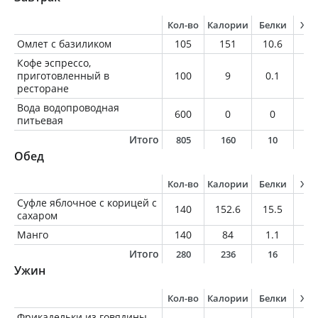
Кол-во
Калории
Белки
Жи
Омлет с базиликом
105
151
10.6
11
Кофе эспрессо,
приготовленный в
100
9
0.1
0.
ресторане
Вода водопроводная
600
0
0
0
питьевая
Итого
805
160
10
1
Обед
Кол-во
Калории
Белки
Жи
Суфле яблочное с корицей с
140
152.6
15.5
1.
сахаром
Манго
140
84
1.1
0.
Итого
280
236
16
1
Ужин
Кол-во
Калории
Белки
Жи
Фрикадельки из говядины