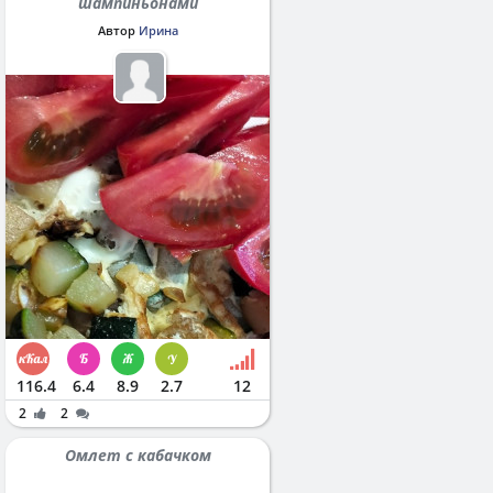
шампиньонами
Автор
Ирина
116.4
6.4
8.9
2.7
12
2
2
Омлет с кабачком