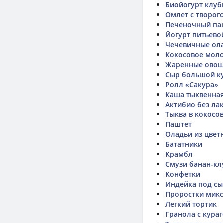
Биойогурт клуб
Омлет с творог
Печеночный па
Йогурт питьевой
Чечевичные ол
Кокосовое моло
Жаренные ово
Сыр большой к
Ролл «Сакура»
Каша тыквенна
Актибио без ла
Тыква в кокосо
Паштет
Оладьи из цвет
Бататники
Крамбл
Смузи банан-кл
Конфетки
Индейка под с
Проростки мик
Легкий тортик
Гранола с кура