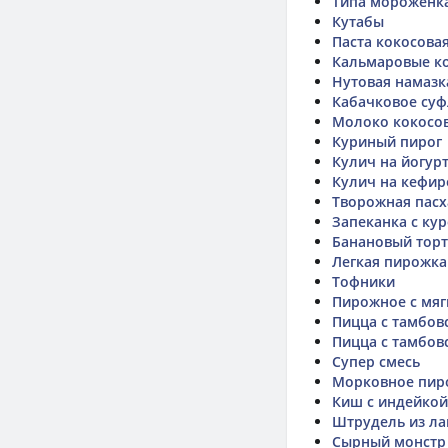
Типа мороженк
Кутабы
Паста кокосова
Кальмаровые к
Нутовая намазк
Кабачковое суф
Молоко кокосово
Куриный пирог
Кулич на йогур
Кулич на кефир
Творожная пасх
Запеканка с ку
Банановый тор
Легкая пирожка
Тофники
Пирожное с мяг
Пицца с тамбов
Пицца с тамбов
Супер смесь
Морковное пир
Киш с индейкой
Штрудель из л
Сырный монстр