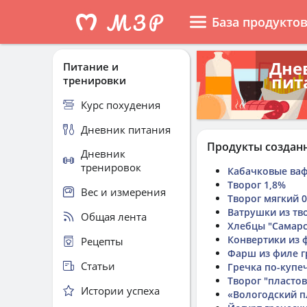
База продукто
Дне
Питание и
пит
тренировки
Курс похудения
Дневник питания
Продукты создан
Дневник
тренировок
Кабачковые ва
Творог 1,8%
Вес и измерения
Творог мягкий 
Ватрушки из тв
Общая лента
Хлебцы "Самарс
Конвертики из
Рецепты
Фарш из филе г
Статьи
Гречка по-купе
Творог "пласто
Истории успеха
«Вологодский 