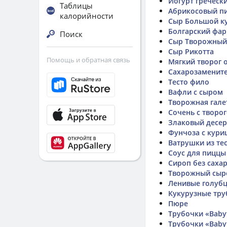
Йогурт греческ
Таблицы
Абрикосовый п
калорийности
Сыр Большой к
Болгарский фа
Поиск
Сыр Творожный
Сыр Рикотта
Помощь и обратная связь
Мягкий творог
Сахарозаменит
Тесто фило
Вафли с сыром
Творожная гале
Сочень с творо
Злаковый десер
Фунчоза с кури
Ватрушки из те
Соус для пиццы
Сироп без саха
Творожный сыр
Ленивые голуб
Кукурузные тру
Пюре
Трубочки «Babyf
Трубочки «Babyf