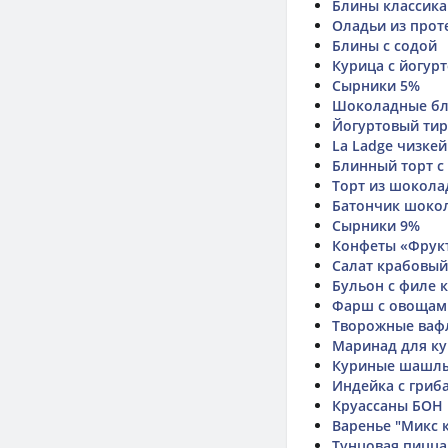
Блины классика
Оладьи из прот
Блины с содой
Курица с йогур
Сырники 5%
Шоколадные б
Йогуртовый ти
La Ladge чизкей
Блинный торт с
Торт из шокола
Батончик шокола
Сырники 9%
Конфеты «Фрук
Салат крабовый
Бульон с филе 
Фарш с овощам
Творожные ваф
Маринад для к
Куриные шашл
Индейка с гриб
Круассаны БО
Варенье "Микс 
Тунцовая пицца