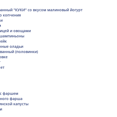
ванный "КУКИ" со вкусом малиновый йогурт
о копчения
ми
м
рицей и овощами
и шампиньоны
кейк
чные оладьи
ванный (половинки)
овке
г
лет
 с фаршем
иного фарша
инской капусты
и