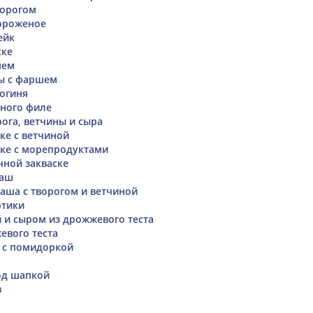
ворогом
ороженое
ейк
ске
шем
ты с фаршем
богиня
иного филе
рога, ветчины и сыра
ке с ветчиной
ске с морепродуктами
чной закваске
ваш
ваша с творогом и ветчиной
ртики
й и сыром из дрожжевого теста
евого теста
 с помидоркой
од шапкой
в