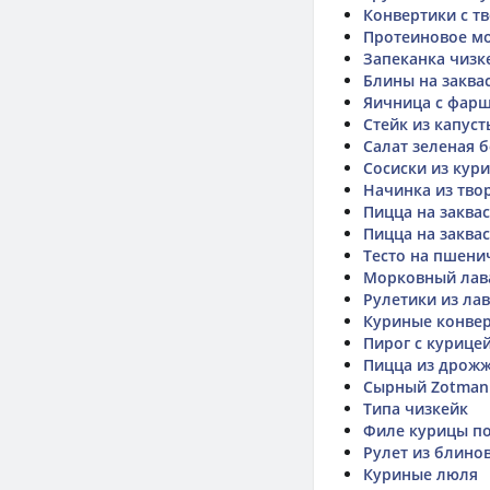
Конвертики с т
Протеиновое м
Запеканка чизк
Блины на заква
Яичница с фар
Стейк из капус
Салат зеленая 
Сосиски из кур
Начинка из тво
Пицца на заквас
Пицца на заква
Тесто на пшени
Морковный ла
Рулетики из ла
Куриные конве
Пирог с курице
Пицца из дрожж
Сырный Zotman
Типа чизкейк
Филе курицы п
Рулет из блино
Куриные люля