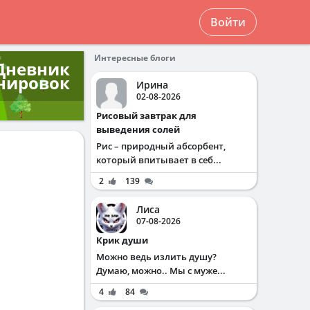
Войти
Интересные блоги
Дневник
нировок
Ирина
02-08-2026
Рисовый завтрак для
выведения солей
Рис – природный абсорбент,
который впитывает в себ...
2
139
Лиса
07-08-2026
Крик души
Можно ведь излить душу?
Думаю, можно.. Мы с муже...
4
84