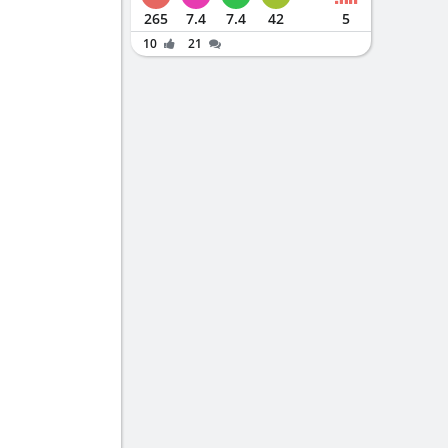
265
7.4
7.4
42
5
10
21