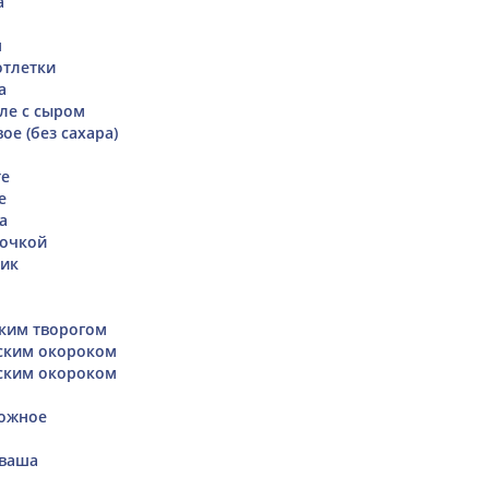
а
я
отлетки
а
ле с сыром
е (без сахара)
те
е
а
рочкой
тик
ким творогом
ским окороком
ским окороком
ожное
аваша