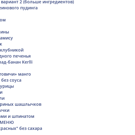
 вариант 2 (больше ингредиентов)
еинового пудинга
том
лины
рамису
к
 клубникой
дного печенья
д-банан Kerlli
товичи» манго
 без соуса
курицы
и
ли
уриных шашлычков
ычки
ами и шпинатом
Н МЕНЮ
красных" без сахара