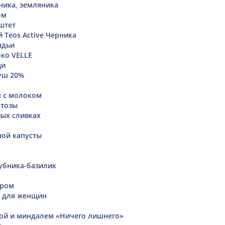
ника, земляника
ом
штет
 Teos Active Черника
адьи
ко VELLE
щи
уш 20%
я с молоком
ктозы
вых сливках
ной капусты
убника-базилик
ыром
с для женщин
гой и миндалем «Ничего лишнего»