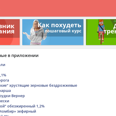
в
Как похудеть
вник
ания
тре
пошаговый курс
ные в приложении
фли
0,1%
орога
кие" хрустящие зерновые бездрожжевые
 фарша
рудки Вернер
чески
вой" обезжиренный 1,2%
пломбир» зефирный