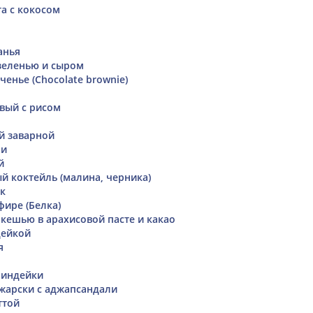
та с кокосом
анья
 зеленью и сыром
енье (Chocolate brownie)
вый с рисом
й заварной
ми
й
й коктейль (малина, черника)
к
фире (Белка)
 кешью в арахисовой пасте и какао
дейкой
я
 индейки
жарски с аджапсандали
ттой