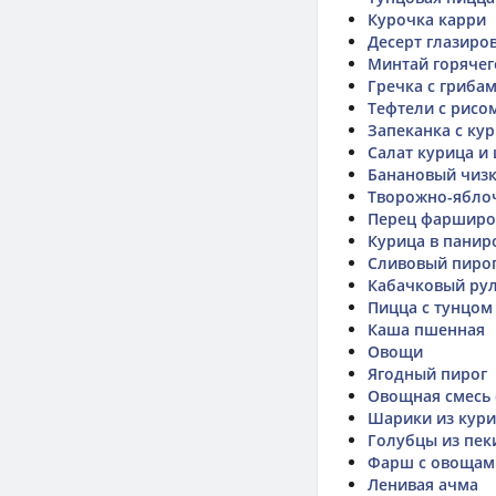
Курочка карри
Десерт глазиро
Минтай горячег
Гречка с гриба
Тефтели с рисо
Запеканка с ку
Салат курица 
Банановый чиз
Творожно-ябло
Перец фарширо
Курица в панир
Сливовый пиро
Кабачковый ру
Пицца с тунцом
Каша пшенная
Овощи
Ягодный пирог
Овощная смесь
Шарики из кур
Голубцы из пек
Фарш с овощам
Ленивая ачма