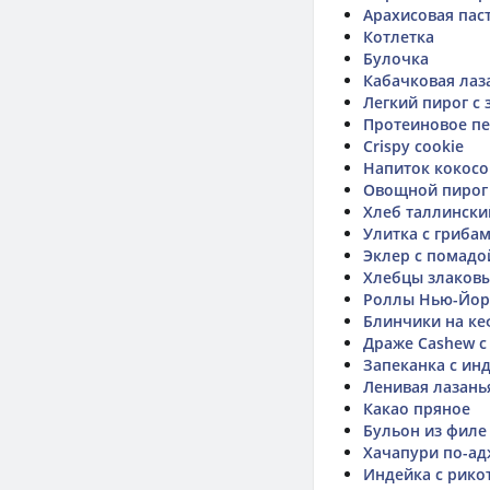
Арахисовая пас
Котлетка
Булочка
Кабачковая лаз
Легкий пирог с
Протеиновое печ
Crispy cookie
Напиток кокосо
Овощной пирог
Хлеб таллински
Улитка с гриба
Эклер с помадо
Хлебцы злаковы
Роллы Нью-Йор
Блинчики на ке
Драже Cashew с
Запеканка с ин
Ленивая лазань
Какао пряное
Бульон из филе
Хачапури по-ад
Индейка с рико