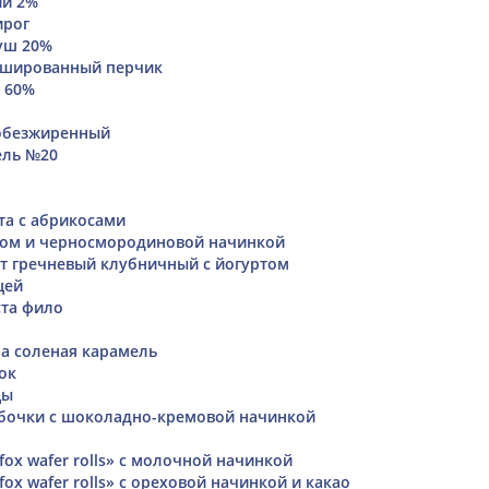
ий 2%
ирог
уш 20%
ршированный перчик
 60%
 обезжиренный
ель №20
та с абрикосами
гом и черносмородиновой начинкой
т гречневый клубничный с йогуртом
цей
ста фило
ра соленая карамель
ок
цы
бочки с шоколадно-кремовой начинкой
ox wafer rolls» с молочной начинкой
ox wafer rolls» с ореховой начинкой и какао