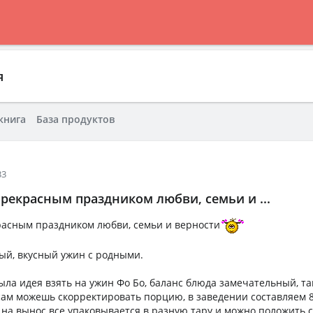
я
книга
База продуктов
33
рекрасным праздником любви, семьи и ...
расным праздником любви, семьи и верности
ый, вкусный ужин с родными.
ыла идея взять на ужин Фо Бо, баланс блюда замечательный, та
сам можешь скорректировать порцию, в заведении составляем 8
а на вынос все упаковывается в разную тару и можно положить 