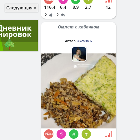
116.4
6.4
8.9
2.7
12
Следующая
2
2
Дневник
Омлет с кабачком
нировок
Автор
Оксана Б