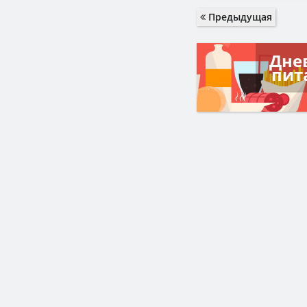
Предыдущая
Дне
пит