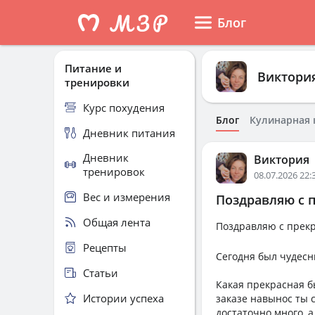
Блог
Питание и
Виктори
тренировки
Курс похудения
Блог
Кулинарная 
Дневник питания
Дневник
Виктория
тренировок
08.07.2026 22:
Вес и измерения
Поздравляю с п
Общая лента
Поздравляю с прек
Рецепты
Сегодня был чудесн
Статьи
Какая прекрасная б
Истории успеха
заказе навынос ты 
достаточно много, 