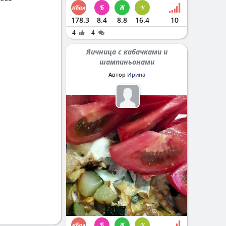
178.3
8.4
8.8
16.4
10
4
4
Яичница с кабачками и
шампиньонами
Автор
Ирина