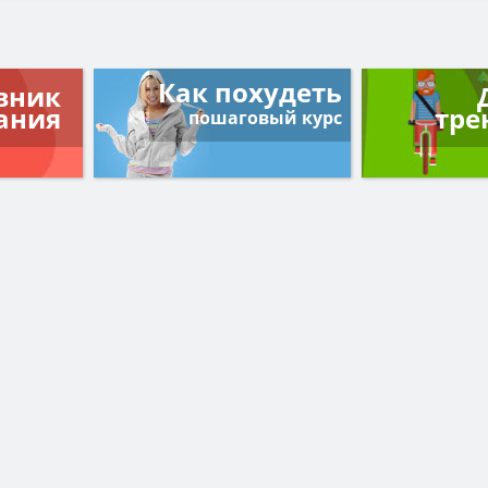
Как похудеть
вник
ания
тре
пошаговый курс