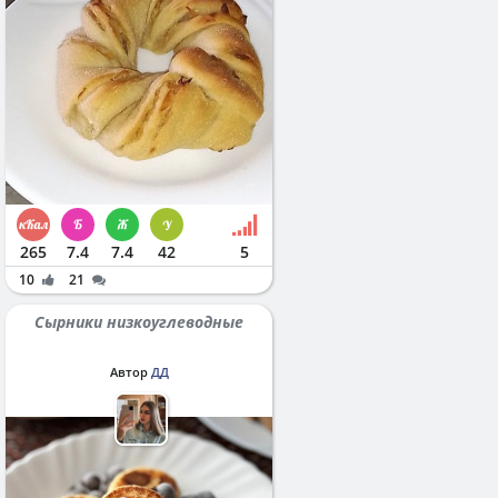
265
7.4
7.4
42
5
10
21
Сырники низкоуглеводные
Автор
ДД