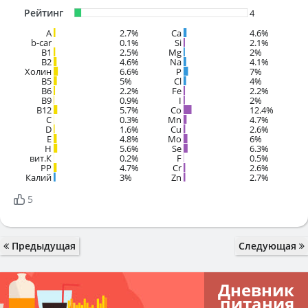
Рейтинг
4
A
2.7%
Ca
4.6%
b-car
0.1%
Si
2.1%
В1
2.5%
Mg
2%
B2
4.6%
Na
4.1%
Холин
6.6%
P
7%
B5
5%
Cl
4%
B6
2.2%
Fe
2.2%
B9
0.9%
I
2%
B12
5.7%
Co
12.4%
C
0.3%
Mn
4.7%
D
1.6%
Cu
2.6%
E
4.8%
Mo
6%
H
5.6%
Se
6.3%
вит.К
0.2%
F
0.5%
PP
4.7%
Cr
2.6%
Калий
3%
Zn
2.7%
5
Предыдущая
Следующая
Дневник
питания