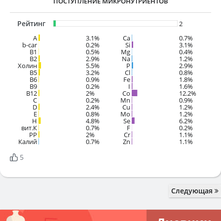
ПОСТУПЛЕНИЕ МИКРОНУТРИЕНТОВ
Рейтинг
2
A
3.1%
Ca
0.7%
b-car
0.2%
Si
3.1%
В1
0.5%
Mg
0.4%
B2
2.9%
Na
1.2%
Холин
5.5%
P
2.9%
B5
3.2%
Cl
0.8%
B6
0.9%
Fe
1.8%
B9
0.2%
I
1.6%
B12
2%
Co
12.2%
C
0.2%
Mn
0.9%
D
2.4%
Cu
1.2%
E
0.8%
Mo
1.2%
H
4.8%
Se
6.2%
вит.К
0.7%
F
0.2%
PP
2%
Cr
1.1%
Калий
0.7%
Zn
1.1%
5
Следующая