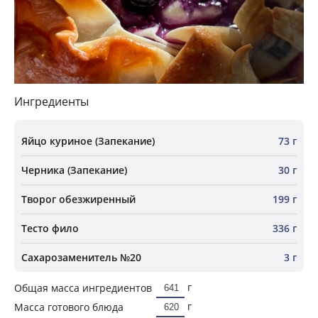
Ингредиенты
Яйцо куриное (Запекание)
73 г
Черника (Запекание)
30 г
Творог обезжиренный
199 г
Тесто фило
336 г
Сахарозаменитель №20
3 г
г
Общая масса ингредиентов
г
Масса готового блюда