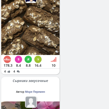
178.3
8.4
8.8
16.4
10
4
4
Сырники закусочные
Автор
Море Перемен