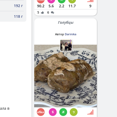
192 г
90.2
5.6
2.2
11.7
9
5
6
118 г
Голубцы
Автор
Darinika
ала в