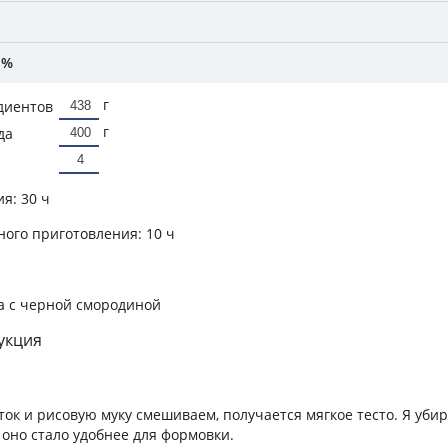
1%
г
диентов
г
да
ия:
30 ч
ного приготовления:
10 ч
а с черной смородиной
укция
ток и рисовую муку смешиваем, получается мягкое тесто. Я убир
 оно стало удобнее для формовки.