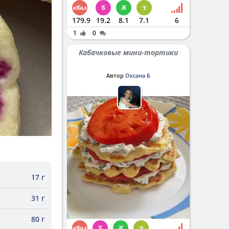
179.9
19.2
8.1
7.1
6
1
0
Кабачковые мини-тортики
Автор
Оксана Б
17 г
31 г
80 г