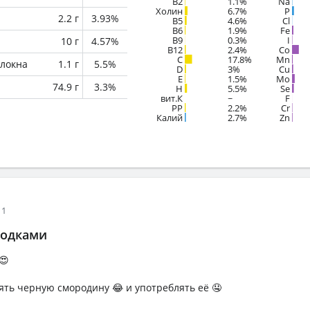
B2
1.1%
Na
Холин
6.7%
P
2.2 г
3.93%
B5
4.6%
Cl
B6
1.9%
Fe
B9
0.3%
I
10 г
4.57%
B12
2.4%
Co
C
17.8%
Mn
локна
1.1 г
5.5%
D
3%
Cu
E
1.5%
Mo
74.9 г
3.3%
H
5.5%
Se
вит.К
~
F
PP
2.2%
Cr
Калий
2.7%
Zn
11
годками
😍
ть черную смородину 😂 и употреблять её 🤤