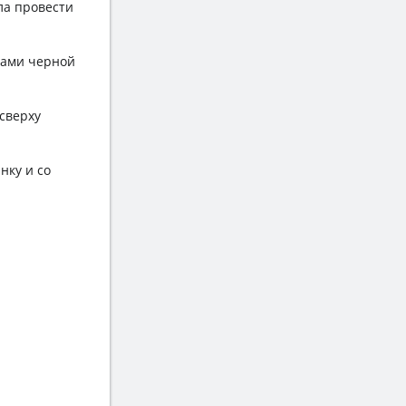
ла провести
дами черной
сверху
нку и со