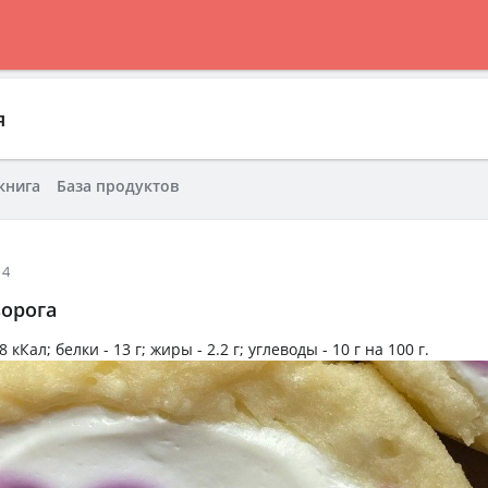
я
книга
База продуктов
14
ворога
8 кКал
; белки -
13 г
; жиры -
2.2 г
; углеводы -
10 г
на
100 г
.