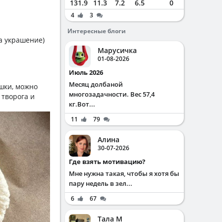
131.9
11.3
7.2
6.5
0
4
3
Интересные блоги
на украшение)
Марусичка
01-08-2026
Июль 2026
Месяц долбаной
шки, можно
многозадачности. Вес 57,4
 творога и
кг.Вот...
11
79
Алина
30-07-2026
Где взять мотивацию?
Мне нужна такая, чтобы я хотя бы
пару недель в зел...
6
67
Тала М