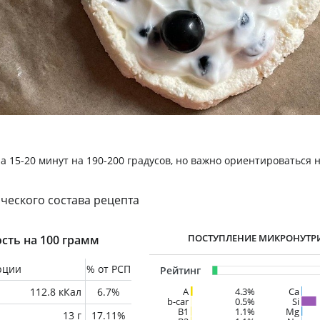
а 15-20 минут на 190-200 градусов, но важно ориентироваться 
ческого состава рецепта
ПОСТУПЛЕНИЕ МИКРОНУТР
сть на 100 грамм
рции
% от РСП
Рейтинг
112.8 кКал
6.7%
A
4.3%
Ca
b-car
0.5%
Si
В1
1.1%
Mg
13 г
17.11%