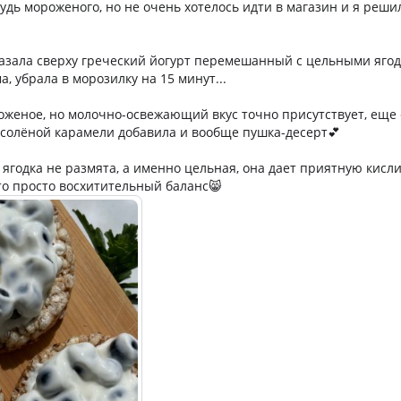
будь мороженого, но не очень хотелось идти в магазин и я реши
азала сверху греческий йогурт перемешанный с цельными яго
, убрала в морозилку на 15 минут...
оженое, но молочно-освежающий вкус точно присутствует, еще 
солёной карамели добавила и вообще пушка-десерт💕
ягодка не размята, а именно цельная, она дает приятную кисли
то просто восхитительный баланс😸