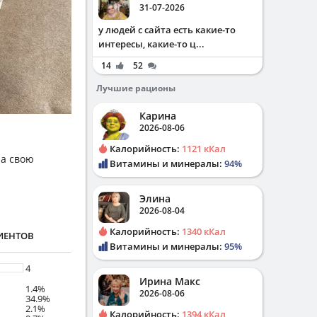
31-07-2026
у людей с сайта есть какие-то
интересы, какие-то ц...
14
52
Лучшие рационы
Карина
2026-08-06
Калорийность:
1121 кКал
на свою
Витамины и минералы:
94%
Элина
2026-08-04
Калорийность:
1340 кКал
ИЕНТОВ
Витамины и минералы:
95%
4
Ирина Макс
1.4%
2026-08-06
34.9%
2.1%
Калорийность:
1394 кКал