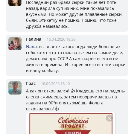
Последний раз брала сырки такие лет пять
назад, варила суп из них. Мне показались
вкусными. Но может другие плавленые сырки
были. Этикетку не помню. Помню, что тоже
Дружба назывались.
Галина
16.04.2026 18:39
Nana
, вы знаете такого рода люди больше из
себя хотят что-то показать чем на самом деле,
демагогия про СССР А сам скорее всего и не
жил в те времена. И скорее всего ест эти сырки
и нашу колбасу.
Грас
16.04.2026 18:40
А как он открывался! 👍 Кладешь его на ладонь-
слегка сжимаешь, затем поворачиваешь на
ладони на 90°и опять жмёшь. Фольга
вскрывалась! 👍