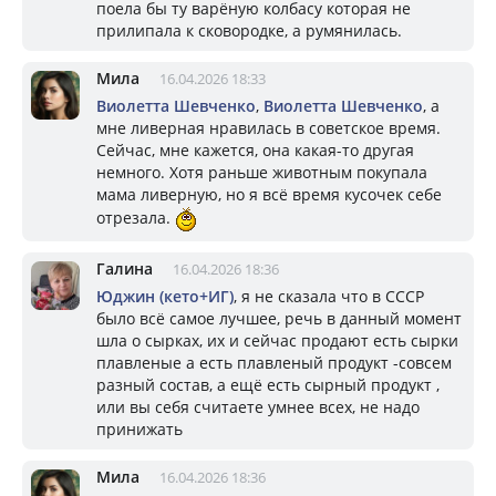
поела бы ту варёную колбасу которая не
прилипала к сковородке, а румянилась.
Мила
16.04.2026 18:33
Виолетта Шевченко
,
Виолетта Шевченко
, а
мне ливерная нравилась в советское время.
Сейчас, мне кажется, она какая-то другая
немного. Хотя раньше животным покупала
мама ливерную, но я всё время кусочек себе
отрезала.
Галина
16.04.2026 18:36
Юджин (кето+ИГ)
, я не сказала что в СССР
было всё самое лучшее, речь в данный момент
шла о сырках, их и сейчас продают есть сырки
плавленые а есть плавленый продукт -совсем
разный состав, а ещё есть сырный продукт ,
или вы себя считаете умнее всех, не надо
принижать
Мила
16.04.2026 18:36