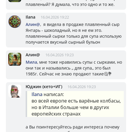
плавленый? Я думала, что это одно и то же.
Ilana
16.04.2026 19:22
Алин@
, я видела в продаже плавленный сыр
Янтарь - шоколадный, но я не ем это.
плавленный сырки только для супа использую
получается вкусный сырный бульон
Алин@
16.04.2026 19:23
Мила
, мне тоже нравились супы с сырками, но
они так и назывались ,, для супа,, это был
1985г. Сейчас не знаю продают такие🤔💐
Юджин (кето+ИГ)
16.04.2026 19:23
Ilana
написал:
во всей европе есть варёные колбасы,
но в Италии больше чем в других
европейских странах
а Вы поинтересуйтесь ради интереса почему