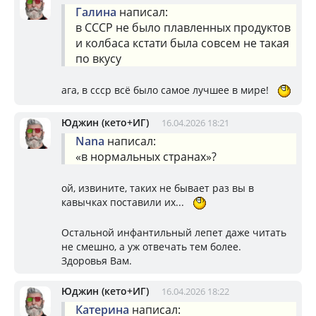
Галина
написал:
в СССР не было плавленных продуктов
и колбаса кстати была совсем не такая
по вкусу
ага, в ссср всё было самое лучшее в мире!
Юджин (кето+ИГ)
16.04.2026 18:21
Nana
написал:
«в нормальных странах»?
ой, извините, таких не бывает раз вы в
кавычках поставили их...
Остальной инфантильный лепет даже читать
не смешно, а уж отвечать тем более.
Здоровья Вам.
Юджин (кето+ИГ)
16.04.2026 18:22
Катерина
написал: