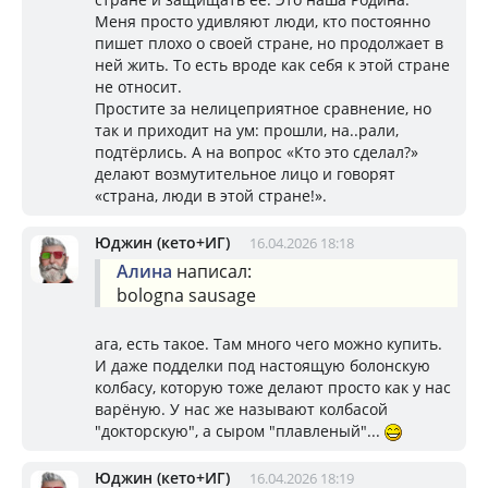
Меня просто удивляют люди, кто постоянно
пишет плохо о своей стране, но продолжает в
ней жить. То есть вроде как себя к этой стране
не относит.
Простите за нелицеприятное сравнение, но
так и приходит на ум: прошли, на..рали,
подтёрлись. А на вопрос «Кто это сделал?»
делают возмутительное лицо и говорят
«страна, люди в этой стране!».
Юджин (кето+ИГ)
16.04.2026 18:18
Алина
написал:
bologna sausage
ага, есть такое. Там много чего можно купить.
И даже подделки под настоящую болонскую
колбасу, которую тоже делают просто как у нас
варёную. У нас же называют колбасой
"докторскую", а сыром "плавленый"...
Юджин (кето+ИГ)
16.04.2026 18:19