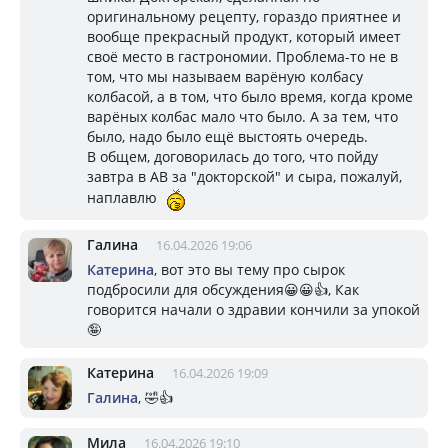
оригинальному рецепту, гораздо приятнее и
вообще прекрасный продукт, который имеет
своё место в гастрономии. Проблема-то не в
том, что мы называем варёную колбасу
колбасой, а в том, что было время, когда кроме
варёных колбас мало что было. А за тем, что
было, надо было ещё выстоять очередь.
В общем, договорилась до того, что пойду
завтра в АВ за "докторской" и сыра, пожалуй,
наплавлю
Галина
16.04.2026 19:06
Катерина
, вот это вы тему про сырок
подбросили для обсуждения😀😀👍, Как
говорится начали о здравии кончили за упокой
🤪
Катерина
16.04.2026 19:09
Галина
, 🤣👍
Мила
16.04.2026 19:10