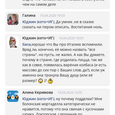
чем на самом деле
Галина
16.04.2026 19:03
Юджин (кето+ИГ)
, Да умник ,не в сказке
сказать ни пером описать. Воспитания ноль.
Юджин (кето+ИГ)
16.04.2026 19:05
Ilana
,хорошо что Вы про Италию вспомнили.
Вряд ли, конечно, её можно назвать "все
страны", но пусть, не жалко. А как Вы думаете,
почему в стране, где родилась пицца, так же
как в совке, появилась варёная колбаса (и есть
массово до сих пор с Ваших слов, да?), если уж
именно она тронула Вашу душу (или её
размер?
)?
Алина Керимова
16.04.2026 19:05
Юджин (кето+ИГ)
, ну почему подделки? Мне
болонская мортаделла категорически не
нравится, потому что она свиная с кусочками
шпика. Докторская, сделанная по