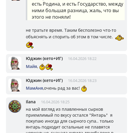
есть Родина, и есть Государство, между
ними большая разница, жаль, что вы
этого не поняли!
не тратьте время. Таким бесполезно что-то
объяснять и спорить об этом в том числе.
Юджин (кето+ИГ)
16.04.2026 18:22
Майя
,
Юджин (кето+ИГ)
16.04.2026 18:23
МамАня
,очень рад за вас!
Ilana
16.04.2026 18:25
на мой взгляд из плавленных сырков
приемлимый по вкусу остался "Янтарь" я
покупаю иногда для сырного супа.. только
янтарь подходит остальные не плавятся
нормально, сначала купила дружбу тоже в