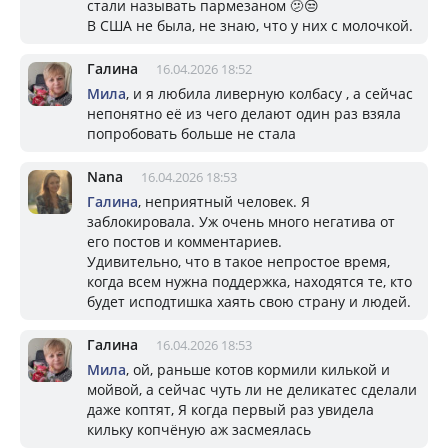
стали называть пармезаном 🫤😒
В США не была, не знаю, что у них с молочкой.
Галина
16.04.2026 18:52
Мила
, и я любила ливерную колбасу , а сейчас
непонятно её из чего делают один раз взяла
попробовать больше не стала
Nana
16.04.2026 18:53
Галина
, неприятный человек. Я
заблокировала. Уж очень много негатива от
его постов и комментариев.
Удивительно, что в такое непростое время,
когда всем нужна поддержка, находятся те, кто
будет исподтишка хаять свою страну и людей.
Галина
16.04.2026 18:53
Мила
, ой, раньше котов кормили килькой и
мойвой, а сейчас чуть ли не деликатес сделали
даже коптят, Я когда первый раз увидела
кильку копчёную аж засмеялась