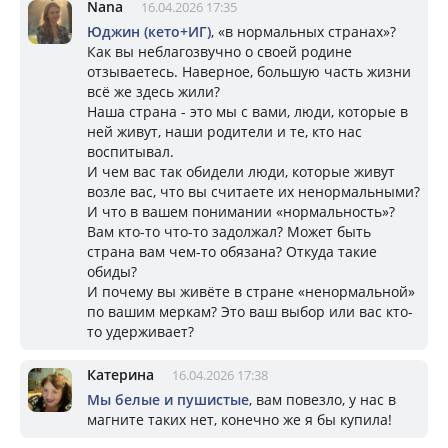
Nana
16.04.2026 17:35
Юджин (кето+ИГ)
, «в нормальных странах»?
Как вы неблагозвучно о своей родине
отзываетесь. Наверное, большую часть жизни
всё же здесь жили?
Наша страна - это мы с вами, люди, которые в
ней живут, наши родители и те, кто нас
воспитывал.
И чем вас так обидели люди, которые живут
возле вас, что вы считаете их ненормальными?
И что в вашем понимании «нормальность»?
Вам кто-то что-то задолжал? Может быть
страна вам чем-то обязана? Откуда такие
обиды?
И почему вы живёте в стране «ненормальной»
по вашим меркам? Это ваш выбор или вас кто-
то удерживает?
Катерина
16.04.2026 17:38
Мы белые и пушистые
, вам повезло, у нас в
магните таких нет, конечно же я бы купила!