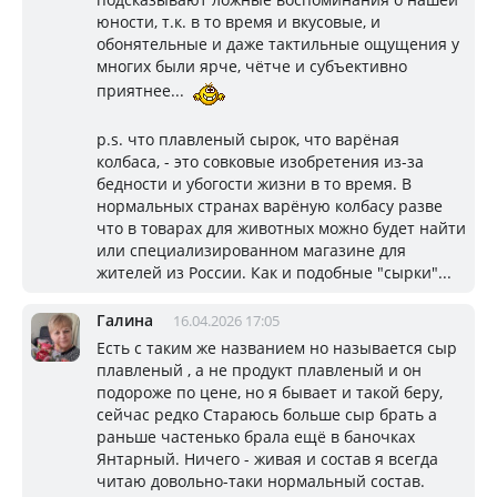
юности, т.к. в то время и вкусовые, и
обонятельные и даже тактильные ощущения у
многих были ярче, чётче и субъективно
приятнее...
p.s. что плавленый сырок, что варёная
колбаса, - это совковые изобретения из-за
бедности и убогости жизни в то время. В
нормальных странах варёную колбасу разве
что в товарах для животных можно будет найти
или специализированном магазине для
жителей из России. Как и подобные "сырки"...
Галина
16.04.2026 17:05
Есть с таким же названием но называется сыр
плавленый , а не продукт плавленый и он
подороже по цене, но я бывает и такой беру,
сейчас редко Стараюсь больше сыр брать а
раньше частенько брала ещё в баночках
Янтарный. Ничего - живая и состав я всегда
читаю довольно-таки нормальный состав.