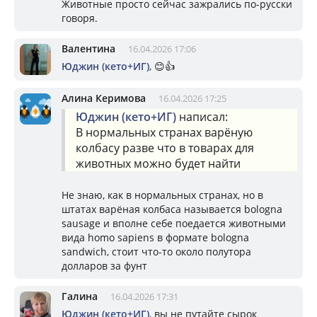
Животные просто сейчас зажрались по-русски
говоря.
Валентина
16.04.2026 17:06
Юджин (кето+ИГ)
, 😊👍
Алина Керимова
16.04.2026 17:25
Юджин (кето+ИГ)
написал:
В нормальных странах варёную
колбасу разве что в товарах для
животных можно будет найти
Не знаю, как в нормальных странах, но в
штатах варёная колбаса называется bologna
sausage и вполне себе поедается животными
вида homo sapiens в формате bologna
sandwich, стоит что-то около полутора
долларов за фунт
Галина
16.04.2026 17:31
Юджин (кето+ИГ)
, вы не путайте сырок