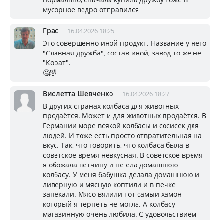
мусорное ведро отправился
Грас
16.04.2026 18:25
Это совершенно иной продукт. Название у него
"Славная дружба", состав иной, завод то же не
"Корат".
🤔🤣
Виолетта Шевченко
16.04.2026 18:27
В других странах колбаса для животных
продаётся. Может и для животных продаётся. В
Германии море всякой колбасы и сосисек для
людей. И тоже есть просто отвратительная на
вкус. Так, что говорить, что колбаса была в
советское время невкусная. В советское время
я обожала ветчину и не ела домашнюю
колбасу. У меня бабушка делала домашнюю и
ливерную и мясную коптили и в печке
запекали. Мясо вялили тот самый хамон
который я терпеть не могла. А колбасу
магазинную очень любила. С удовольствием