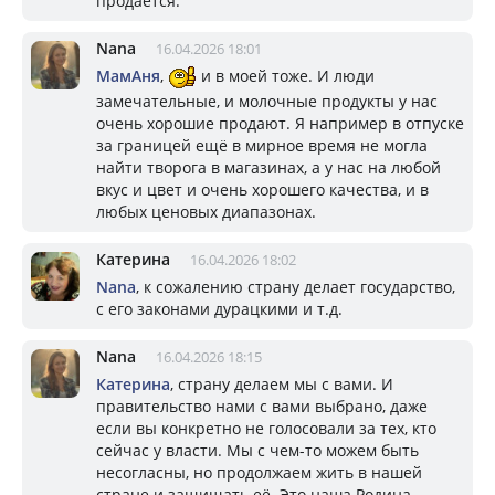
продается.
Nana
16.04.2026 18:01
МамАня
,
и в моей тоже. И люди
замечательные, и молочные продукты у нас
очень хорошие продают. Я например в отпуске
за границей ещё в мирное время не могла
найти творога в магазинах, а у нас на любой
вкус и цвет и очень хорошего качества, и в
любых ценовых диапазонах.
Катерина
16.04.2026 18:02
Nana
, к сожалению страну делает государство,
с его законами дурацкими и т.д.
Nana
16.04.2026 18:15
Катерина
, страну делаем мы с вами. И
правительство нами с вами выбрано, даже
если вы конкретно не голосовали за тех, кто
сейчас у власти. Мы с чем-то можем быть
несогласны, но продолжаем жить в нашей
стране и защищать её. Это наша Родина.