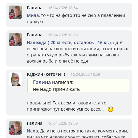
Галина
16.04.2026 18:54
Мила
, то что на фото это не сыр а плавленый
продукт
Галина
16.04.2026 18:58
Надежда (-20 кг есть, осталось - 16 кг.)
, Да У
всех свои наклонности в питании, в некоторых
странах сухую рыбу как мы едим называют
дохлая рыба и они её не едят
Юджин (кето+ИГ)
16.04.2026 18:59
Галина
написал:
не надо принижать
правильно! Так всем и говорите, а то
принижают тут всякие умнее всех...
Галина
16.04.2026 18:59
Nana
, Да у него постоянно такие комментарии,
видно что человек хочет показать себя умнее