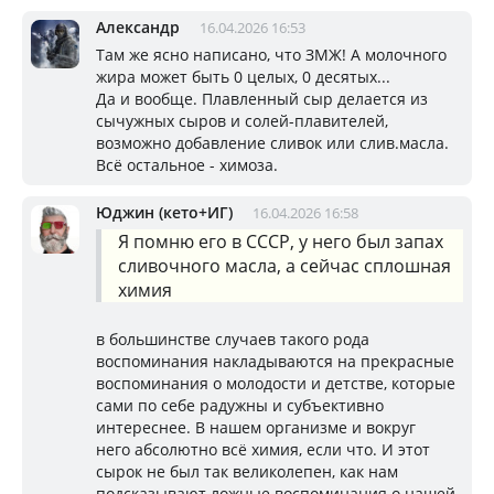
Александр
16.04.2026 16:53
Там же ясно написано, что ЗМЖ! А молочного
жира может быть 0 целых, 0 десятых...
Да и вообще. Плавленный сыр делается из
сычужных сыров и солей-плавителей,
возможно добавление сливок или слив.масла.
Всё остальное - химоза.
Юджин (кето+ИГ)
16.04.2026 16:58
Я помню его в СССР, у него был запах
сливочного масла, а сейчас сплошная
химия
в большинстве случаев такого рода
воспоминания накладываются на прекрасные
воспоминания о молодости и детстве, которые
сами по себе радужны и субъективно
интереснее. В нашем организме и вокруг
него абсолютно всё химия, если что. И этот
сырок не был так великолепен, как нам
подсказывают ложные воспоминания о нашей