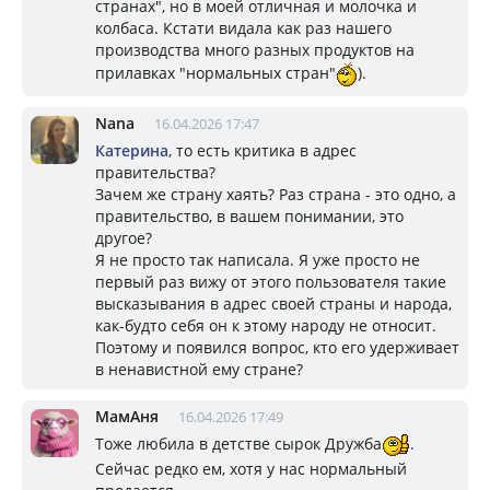
странах", но в моей отличная и молочка и
колбаса. Кстати видала как раз нашего
производства много разных продуктов на
прилавках "нормальных стран"
).
Nana
16.04.2026 17:47
Катерина
, то есть критика в адрес
правительства?
Зачем же страну хаять? Раз страна - это одно, а
правительство, в вашем понимании, это
другое?
Я не просто так написала. Я уже просто не
первый раз вижу от этого пользователя такие
высказывания в адрес своей страны и народа,
как-будто себя он к этому народу не относит.
Поэтому и появился вопрос, кто его удерживает
в ненавистной ему стране?
МамАня
16.04.2026 17:49
Тоже любила в детстве сырок Дружба
.
Сейчас редко ем, хотя у нас нормальный