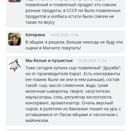
плавленый и плавленый продукт это совсем
разные продукты, в СССР не было плавленных
продуктов и колбаса кстати была совсем не
такая по вкусу
Катерина
16.04.2026 17:34
В общем, я решила, больше никогда не буду эти
сырки в Магните покупать!
Мы белые и пушистые
16.04.2026 17:34
Тоже сегодня купила сыр плавленый "Дружба",
но от производителя Карат. Есть консерванты
(не помню были ли они в нем раньше), состав
такой: сыр, масло сливочное, вода, сухая
молочная сыворотка, творог, загустители,
эмульгаторы, соль, регулятор кислотности,
консервант, ароматизатор. Очень вкусный
сырок, в рулетики из баклажан пошел на ура, с
оставшимися от Пасхи яйцами и чесночком с
майонезом.