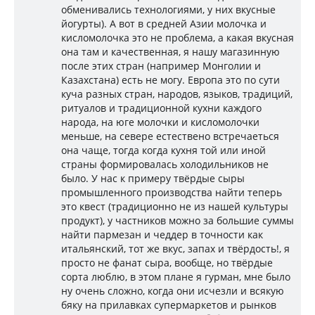
обменивались технологиями, у них вкусные
йогурты). А вот в средней Азии молочка и
кисломолочка это не проблема, а какая вкусная
она там и качественная, я нашу магазинную
после этих стран (например Монголии и
Казахстана) есть не могу. Европа это по сути
куча разных стран, народов, языков, традиций,
ритуалов и традиционной кухни каждого
народа, на юге молочки и кисломолочки
меньше, на севере естествено встречаеться
она чаще, тогда когда кухня той или иной
страны формировалась холодильников не
было. У нас к примеру твёрдые сыры
промышленного производства найти теперь
это квест (традиционно не из нашей культуры
продукт), у частников можно за большие суммы
найти пармезан и чеддер в точности как
итальянский, тот же вкус, запах и твёрдость!, я
просто не фанат сыра, вообще, но твёрдые
сорта люблю, в этом плане я гурман, мне было
ну очень сложно, когда они исчезли и всякую
бяку на прилавках супермаркетов и рынков