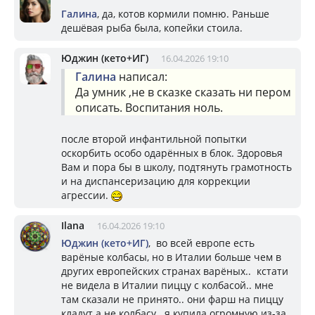
Галина
, да, котов кормили помню. Раньше
дешёвая рыба была, копейки стоила.
Юджин (кето+ИГ)
16.04.2026 19:10
Галина
написал:
Да умник ,не в сказке сказать ни пером
описать. Воспитания ноль.
после второй инфантильной попытки
оскорбить особо одарённых в блок. Здоровья
Вам и пора бы в школу, подтянуть грамотность
и на диспансеризацию для коррекции
агрессии.
Ilana
16.04.2026 19:10
Юджин (кето+ИГ)
, во всей европе есть
варёные колбасы, но в Италии больше чем в
других европейских странах варёных.. кстати
не видела в Италии пиццу с колбасой.. мне
там сказали не принято.. они фарш на пиццу
кладут а не колбасу. я купила огромную из-за