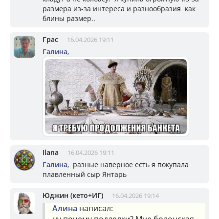
размера из-за интереса и разнообразия как
блины размер..
Грас
16.04.2026 19:11
Галина
,
Ilana
16.04.2026 19:11
Галина
, разные наверное есть я покупала
плавленный сыр Янтарь
Юджин (кето+ИГ)
16.04.2026 19:14
Алина
написал:
ну почему подделки? Мне болонская