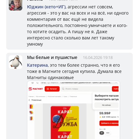
Юджин (кето+ИГ)
, агрессии нет совсем,
агрессия - это у вас на всех и на всё, ни одного
комментария от вас ещё не видела
положительного, постоянно умничаете и кого-
то хотите осадить. А пишу не я. Даже
интересно стало сколько вам лет такому
умному
Мы белые и пушистые
16.04.2026 19:18
Катерина
, это тем более странно, что я его
тоже в Магните сегодня купила. Думала все
Магниты одинаковые