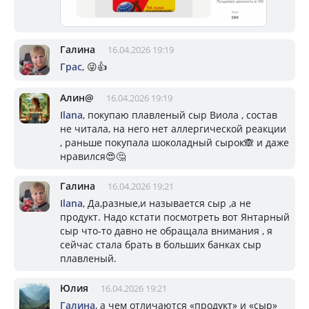
Галина
16.04.2026 19:19
Грас
, 😜👍
Алин@
16.04.2026 19:19
Ilana
, покупаю плавленый сыр Виола , состав
не читала, на него нет аллергической реакции
, раньше покупала шоколадный сырок🙈 и даже
нравился😍🤔
Галина
16.04.2026 19:21
Ilana
, Да,разные,и называется сыр ,а не
продукт. Надо кстати посмотреть вот Янтарный
сыр что-то давно не обращала внимания , я
сейчас стала брать в больших банках сыр
плавленый.
Юлия
16.04.2026 19:21
Галина
, а чем отличаются «продукт» и «сыр»