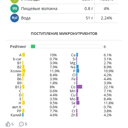
Пищевые волокна
0.8 г
4%
Вода
51 г
2.24%
ПОСТУПЛЕНИЕ МИКРОНУТРИЕНТОВ
Рейтинг
6
A
10%
Ca
6.1%
b-car
0.7%
Si
3.1%
В1
3.9%
Mg
2.7%
B2
7.9%
Na
8.9%
Холин
11.9%
P
10.9%
B5
8.4%
Cl
4.2%
B6
3.9%
Fe
4.4%
B9
1.8%
I
3.9%
B12
8%
Co
22.1%
C
0.6%
Mn
7.1%
D
4.4%
Cu
4.5%
E
3.5%
Mo
8.4%
H
9.5%
Se
11.8%
вит.К
0.6%
F
0.7%
PP
7.7%
Cr
3.8%
Калий
4.6%
Zn
4.2%
6
5