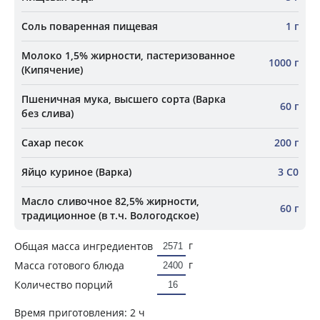
Соль поваренная пищевая
1 г
Молоко 1,5% жирности, пастеризованное
1000 г
(Кипячение)
Пшеничная мука, высшего сорта (Варка
60 г
без слива)
Сахар песок
200 г
Яйцо куриное (Варка)
3 С0
Масло сливочное 82,5% жирности,
60 г
традиционное (в т.ч. Вологодское)
г
Общая масса ингредиентов
г
Масса готового блюда
Количество порций
Время приготовления:
2 ч