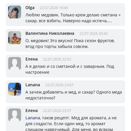
Olga
22.07.2026 19:49
Люблю медовик. Только крем делаю сметана +
сахар, все взбить. Наверно надо испечь....
Валентина Николаевна
22.07.2026 20:42
О, медовик! Это вкусно! Пока сезон фруктов,
ягод про торты забыла совсем.
Елена
22.07.2026 22:53
А я делаю и со сметаной и с заварным. Под
настроение
Lanana
22.07.2026 23:07
А зачем добавлять и мед, и сахар? Одного меда
недостаточно?
Елена
22.07.2026 23:37
Lanana
, таков рецепт. Мед для аромата, а не
для сладости. Если один мед, то аромат
слишком навязчивый. Для меня, во всяком