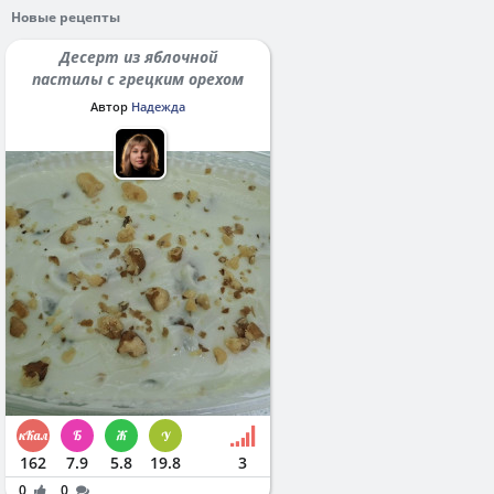
Новые рецепты
Десерт из яблочной
пастилы с грецким орехом
Автор
Надежда
162
7.9
5.8
19.8
3
0
0