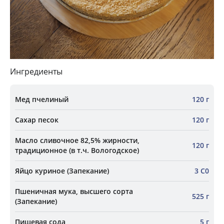
Ингредиенты
Мед пчелиный
120 г
Сахар песок
120 г
Масло сливочное 82,5% жирности,
120 г
традиционное (в т.ч. Вологодское)
Яйцо куриное (Запекание)
3 С0
Пшеничная мука, высшего сорта
525 г
(Запекание)
Пищевая сода
5 г