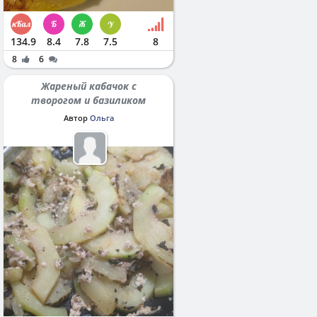
134.9
8.4
7.8
7.5
8
8
6
Жареный кабачок с
творогом и базиликом
Автор
Ольга