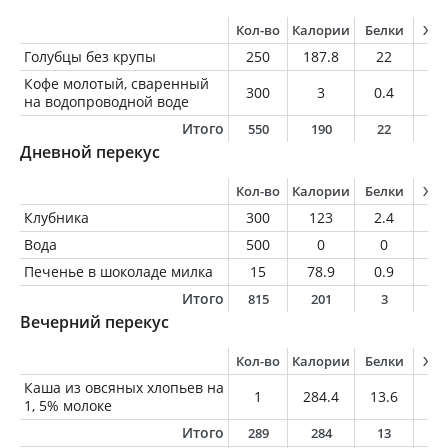
Кол-во
Калории
Белки
Жи
Голубцы без крупы
250
187.8
22
5.
Кофе молотый, сваренный
300
3
0.4
0.
на водопроводной воде
Итого
550
190
22
5
Дневной перекус
Кол-во
Калории
Белки
Жи
Клубника
300
123
2.4
1.
Вода
500
0
0
0
Печенье в шоколаде милка
15
78.9
0.9
4.
Итого
815
201
3
5
Вечерний перекус
Кол-во
Калории
Белки
Жи
Каша из овсяных хлопьев на
1
284.4
13.6
6.
1, 5% молоке
Итого
289
284
13
6