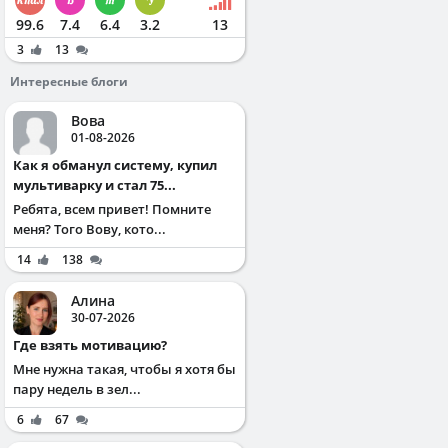
99.6
7.4
6.4
3.2
13
3
13
Интересные блоги
Вова
01-08-2026
Как я обманул систему, купил
мультиварку и стал 75...
Ребята, всем привет! Помните
меня? Того Вову, кото...
14
138
Алина
30-07-2026
Где взять мотивацию?
Мне нужна такая, чтобы я хотя бы
пару недель в зел...
6
67