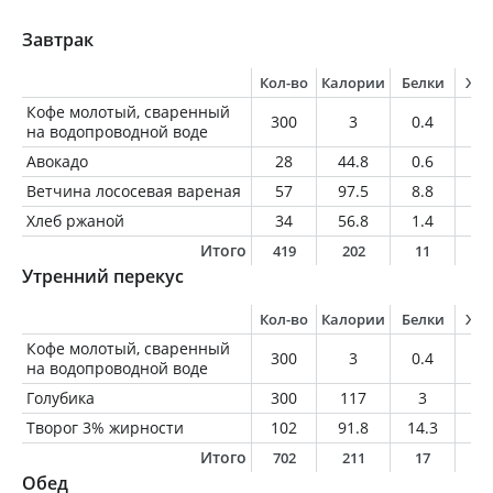
Завтрак
Кол-во
Калории
Белки
Жи
Кофе молотый, сваренный
300
3
0.4
0.
на водопроводной воде
Авокадо
28
44.8
0.6
4.
Ветчина лососевая вареная
57
97.5
8.8
6.
Хлеб ржаной
34
56.8
1.4
0.
Итого
419
202
11
1
Утренний перекус
Кол-во
Калории
Белки
Жи
Кофе молотый, сваренный
300
3
0.4
0.
на водопроводной воде
Голубика
300
117
3
1.
Творог 3% жирности
102
91.8
14.3
3.
Итого
702
211
17
4
Обед