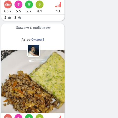
63.7
5.5
2.7
4.1
13
2
3
Омлет с кабачком
Автор
Оксана Б